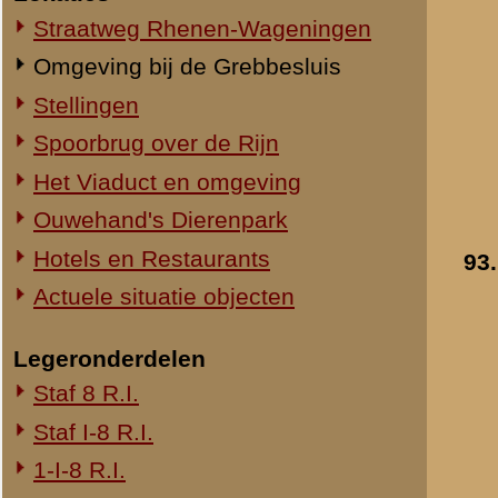
94.
1-III-8 R.I.
2-III-8 R.I.
3-III-8 R.I.
Mitrailleurcompagnie III-8 R.I.
8e Compagnie Pag.
8e Compagnie Mortieren
8e Regiment Artillerie
4e Mitrailleurcompagnie (4 M.C.)
II-11 R.I.
2-III-11 R.I.
Mitrailleurcompagnie II-19 R.I.
Staf III-19 R.I.
1-III-19 R.I.
2-III-19 R.I.
95.
3-III-19 R.I.
Mitrailleurcompagnie III-19 R.I.
19e Compagnie Pag.
15e Regiment Artillerie
Luchtwachtdienst