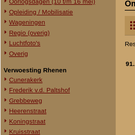
Verwoesting Rhenen
Cunerakerk
Frederik v.d. Paltshof
Grebbeweg
Heerenstraat
Koningstraat
Kruisstraat
Molenstraat
Torenstraat
Overig Rhenen
Lokatie onbekend
Militair Ereveld
Algemeen
92.
Berging en identificatie
Nederlandse graven
Duitse graven
Monumenten
Naoorlogs
Lokaties