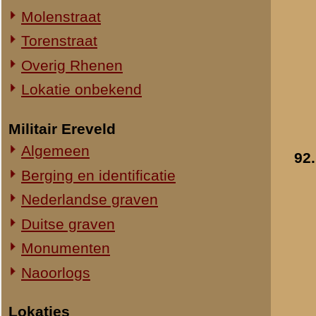
Straatweg Rhenen-Wageningen
Omgeving bij de Grebbesluis
Stellingen
Spoorbrug over de Rijn
Het Viaduct en omgeving
Ouwehand's Dierenpark
Hotels en Restaurants
93.
Actuele situatie objecten
Legeronderdelen
Staf 8 R.I.
Staf I-8 R.I.
1-I-8 R.I.
3-I-8 R.I.
Mitrailleurcompagnie I-8 R.I.
Staf II-8 R.I.
1-II-8 R.I.
2-II-8 R.I.
3-II-8 R.I.
Staf III-8 R.I.