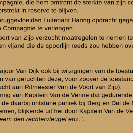
n kwijt was.
genoemde
ten schuldig
r ongunstig.
d.
ovendien is het
vragen of althans
chouwing over
ier niet op zijn
ten wel
andigheden
t zijn in de
tair Strafrecht
en voor de