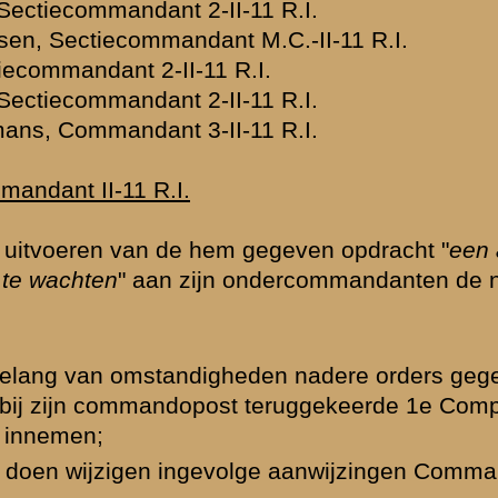
 compagnie kwam
ven met zijn
egen
verschreden
and heeft
 dit mogelijk
 het
 Majoor Van Dijk
Venne gehoorde
an Zijp aan de
hem door zijn
er van