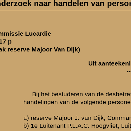
-----------------------
eren van de desbetreffende verklaringen deed zich de vraag voor, of
n de volgende personen nader dienen te worden onderzocht.
oor J. van Dijk, Commandant II-11 R.I.
 P.L.A.C. Hoogvliet, Luitenant-Adjudant II-11 R.I.
Luitenant L.P.R. Haring, Sectiecommandant 2-II-11 R.I.
joor-instructeur J. Melssen, Sectiecommandant M.C.-II-11 R.I.
pitulant G.J. Oonk, Sectiecommandant 2-II-11 R.I.
Luitenant H.J. Koehorst, Sectiecommandant 2-II-11 R.I.
itein Mr. R.M.J.W. Haffmans, Commandant 3-II-11 R.I.
ajoor J. van Dijk, Commandant II-11 R.I.
ende verklaringen blijkt:
r Van Dijk heeft tot het uitvoeren van de hem gegeven opdracht "
een 
ten en nadere orders af te wachten
" aan zijn ondercommandanten de 
.
or Van Dijk heeft naar gelang van omstandigheden nadere orders gege
e op een valsch bericht bij zijn commandopost teruggekeerde 1e Com
pstelling wederom doen innemen;
e opstelling van de pag. doen wijzigen ingevolge aanwijzingen Comma