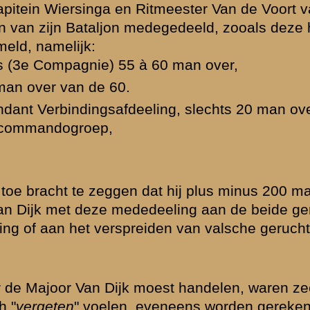
initiatief
eest, dat er
emaakt aan de
ne opstellingen
ief? Dit zal
 verlies van
 en 6 gewonden