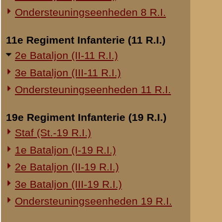
a
20e Regiment Infanterie (20 R.I.)
r
1e Bataljon (I-20 R.I.)
a
S
24e Regiment Infanterie (24 R.I.)
a
Staf (St.-24 R.I.)
p
1e Bataljon (I-24 R.I.)
(
2e Bataljon (II-24 R.I.)
3e Bataljon (III-24 R.I.)
Uit een 
ingegrep
29e Regiment Infanterie (29 R.I.)
maakte, 
Bovendie
Staf (St.-29 R.I.)
samenbal
1e Bataljon (I-29 R.I.)
getracht
3e Bataljon (III-29 R.I.)
bevel va
Ondersteuningseenheden 29 R.I.
De Majoo
8e Regiment Artillerie (8 R.A.)
eerste d
Staf (St.-8 R.A.)
onderco
b
1e Afdeling (I-8 R.A.)
L
3e Afdeling (III-8 R.A.)
L
V
19e Regiment Artillerie (19 R.A.)
t
2e Afdeling (II-19 R.A.)