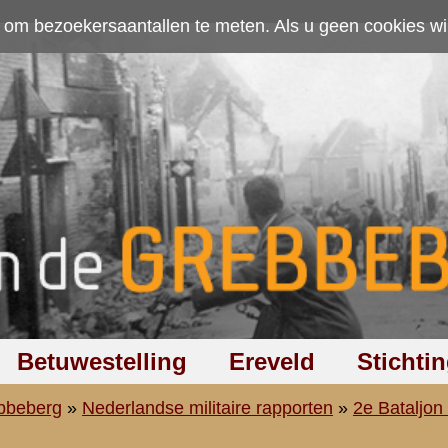
ten. Als u geen cookies wilt toestaan kunt u
hier klikken
.
Accepteer cookies
Ereveld
Stichting
Discussiegroep
Zoeken
Hel
aire rapporten
»
2e Bataljon (II-11 R.I.)
»
Staf (St.-II-11 R.I.)
delen van personen behorende tot II-11 R.I.
afschrift.
Dijk)
Uit aanteekeningen van Kolonel Lucardie.