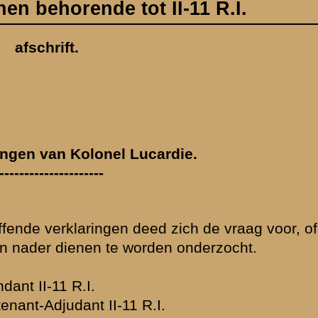
 de
aangegeven lijn
noodige bevelen
ven namelijk:
pagnie haar
ndant 22 R.I.