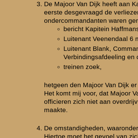
en. De Majoor Van Dijk zegt echter, dat de Luitenant Hoogvliet
op eigen 
 is, voorgevende voor de treinen te zullen zorgen.
len echter is het optreden van Luitenant Hoogvliet m.i. zoodanig gew
taat nader te doen beschouwen, of deze officier zich heeft schuldig g
oeld in Wetboek Militair Strafrecht (W.M.S.) art. 86, 2e.
uitenant L.P.R. Haring
joor-instructeur J. Melssen
itulant G.J. Oonk.
ingen blijkt niet, waarom deze Sectiecommandanten met hun sectie hun
 en teruggetrokken zijn. Op wiens last is dit geschied? Op eigen initiat
worden onderzocht.
Luitenant H.J. Koehorst gesneuveld.
itein Mr. R.M.J.W. Haffmans
 worden, om welke redenen deze Compagniescommandant het groote
 meldde, terwijl de Bataljonsarts verklaarde, dat er slechts 2 dooden