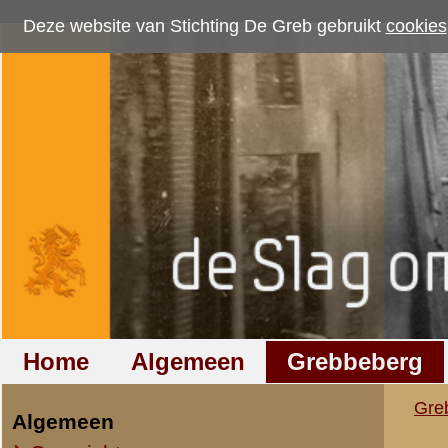
Deze website van Stichting De Greb gebruikt
cookies
om bezoekersaantallen te me
Home
Algemeen
Grebbeberg
Betuwestelling
Grebbeberg
»
Nederlandse milit
Algemeen
Overzicht op naam
Onderzoek naar han
Overzicht op datum
IIe Legerkorps
Commissie Lucardie
Stafkwartier IIe Legerkorps
ad 17 p
Ondersteuningseenheden II L.K.
(zaak reserve Majoor Van 
IVe Divisie