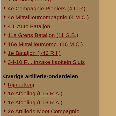
«
Gezamenlijke verklaring 
© 1998-2026
Stichting De Greb
|
Overzicht recente aanvullingen
|
Gebruiksvoor