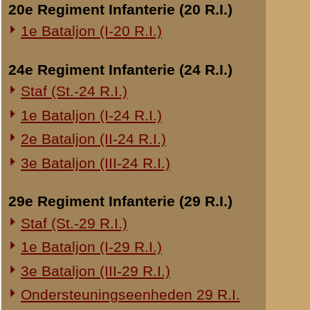
hetgeen 
Overige legeronderdelen
Het kom
3e Regiment Huzaren (3 R.H.)
officier
4e Regiment Huzaren (4 R.H.)
maakte.
Luchtdoelmitrailleurs en -artillerie
1-II Bataljon Pag.
De omst
Hiertoe 
1-IV Bataljon Pag.
4e Compagnie Pioniers (4 C.P.)
De Majoo
4e Mitrailleurcompagnie (4 M.C.)
Punt 7 v
4-II Auto Bataljon
een erns
pogingen
11e Grens Bataljon (11 G.B.)
16e Mitrailleurcomp. (16 M.C.)
In aanme
1e Bataljon (I-46 R.I.)
de oplei
3-I-10 R.I. inzake kapitein Sluis
plaats i
gemakke
Overige artillerie-onderdelen
moeilijk
Rijnbatterij
aanvoeri
(W.M.S.)
1e Afdeling (I-15 R.A.)
1e Afdeling (I-16 R.A.)
b
.
1e Luitenant
2e Artillerie Meet Compagnie
Luitenant Hoog