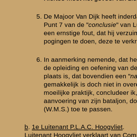
over het optreden...
Bemerkingen op dagboek van re
waarden
|
Begrippenlijst
|
Veelgestelde vragen
|
Afkortingen