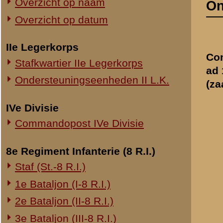
Commandopost IVe Divisie
8e Regiment Infanterie (8 R.I.)
Bij het bestud
Staf (St.-8 R.I.)
handelingen va
1e Bataljon (I-8 R.I.)
a) reserve Maj
2e Bataljon (II-8 R.I.)
b) 1e Luitenant
3e Bataljon (III-8 R.I.)
c) reserve 1e 
Ondersteuningseenheden 8 R.I.
d) sergeant-ma
e) sergeant ca
11e Regiment Infanterie (11 R.I.)
f) reserve 2e 
2e Bataljon (II-11 R.I.)
g) reserve Kap
3e Bataljon (III-11 R.I.)
ad
a
.
Reserve M
Ondersteuningseenheden 11 R.I.
Uit de verschill
De Majoo
19e Regiment Infanterie (19 R.I.)
te bezet
Staf (St.-19 R.I.)
gegeven
1e Bataljon (I-19 R.I.)
2e Bataljon (II-19 R.I.)
De Majo
d
3e Bataljon (III-19 R.I.)
o
Ondersteuningseenheden 19 R.I.
d