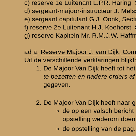
an Commandant 3e Compagnie, die hem omtrent de sterkte van zijn
apporteeren, opdracht verstrekt in reserve te blijven.
an den met zijn sectie teruggevloeiden Luitenant Haring opdracht gege
ectie het front van de 3e Compagnie te verlengen.
an Ritmeester Van de Voort van Zijp verzocht maatregelen te nemen t
arachutisten en tegen den vijand die de spoorlijn reeds zou hebben o
volgens geruchten).
en ander blijkt, dat Majoor Van Dijk ook bij wijzigingen van de toest
en en ook bij het hooren van geruchten deze, voor zoover de toestand
deed nagaan (zie opdracht aan Ritmeester Van de Voort van Zijp).
n blijkt uit de verklaring van Kapitein Van de Venne dat gedurende
len in de duisternis en de daarbij ontstane paniek bij Berg en Dal de
 heeft maatregelen te nemen, blijkende uit het door Kapitein Van de 
n Majoor Van Dijk: "
Ik neem den rechtervleugel enz.
".
r Van Dijk heeft aan Kapitein Wiersinga en Ritmeester Van de Voort v
esgevraagd de verliezen van zijn Bataljon medegedeeld, zooals deze 
mmandanten waren gemeld, namelijk:
ericht Kapitein Haffmans (3e Compagnie) 55 à 60 man over,
uitenant Veenendaal 6 man over van de 60.
uitenant Blank, Commandant Verbindingsafdeeling, slechts 20 man ov
erbindingsafdeeling en commandogroep,
reinen zoek,