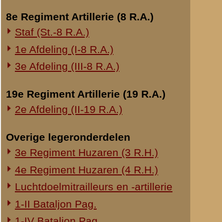
treinen te zorg
Onderwerp gerelateerd
achtergebleven
Opblazen spoorbrug bij Rhenen
In beide geval
aanleiding bes
Onderzoek Ouwehand
overtreding bed
Pfeifpatronen
Inspectietochten C.V. 1940
c. reserve 1e L
Strafprocessen 1941-1942
d. sergeant-ma
e. sergeant cap
Overige rapporten
Uit de verklar
hebben verlaten
nader moeten 
f. reserve 2e 
g. reserve Kap
Nagegaan moet
zijn compagnie
waren.
Brondocument
(PDF, 1.34 MB)