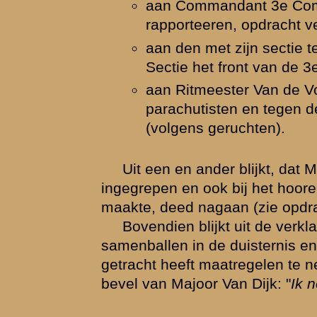
den Majoor Van Dijk er toe bracht te zeggen dat hij plus minus 200 ma
t mij voor, dat Majoor Van Dijk met deze mededeeling aan de beide 
en zich niet aan overdrijving of aan het verspreiden van valsche geruch
andigheden, waaronder de Majoor Van Dijk moest handelen, waren zee
moet het gevoel van zich "
vergeten
" voelen, eveneens worden gereken
r Van Dijk heeft inderdaad fouten gemaakt.
an de "
conclusie
" van Luitenant-Kolonel Reeser c.s. neemt deze op. B
tige fout, dat hij verzuimd heeft, bij het uitblijven van orders, deze te 
 te doen, deze te verkrijgen.
rking nemende, dat het hier om een reserve-officier gaat en een bes
ding en oefening van de reserve-officieren in het Nederlandsche leger h
s, dat bovendien een "
napraten
" aan de hand van boekjes en reglemen
lijk is doch niet in overeenstemming met de, onder de gegeven omst
e praktijk, concludeer ik, dat door Commandant II-11 R.I. fouten gemaak
ng van zijn bataljon, doch er geen aanleiding bestaat, het Wetboek Mili
 toe te passen.
 P.L.A.C. Hoogvliet
.
vliet verklaart van Commandant II-11 R.I.
opdracht
te hebben ontvang