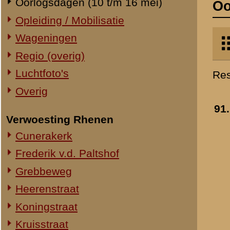
Verwoesting Rhenen
Nederlandse stelling i
Cunerakerk
de voorpostenstrook
- 11 mei 1940
Frederik v.d. Paltshof
»
meer info
Grebbeweg
Toegevoegd:
8 jan 2014
Heerenstraat
Koningstraat
Kruisstraat
92.
SS'ers bij de
Molenstraat
tankgracht ter hoogte
Torenstraat
van de Haarweg in de
Overig Rhenen
voorpostenstrook
- 11 mei 1940
Lokatie onbekend
»
meer info
Toegevoegd:
8 jan 2014
Militair Ereveld
Algemeen
Berging en identificatie
93.
SS-troepen dekken in
een slootbedding in d
Nederlandse graven
voorpostenstrook
Duitse graven
- 11 mei 1940
Monumenten
»
meer info
Naoorlogs
Toegevoegd:
8 jan 2014
Lokaties