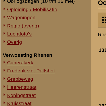
Verwoesting Rhenen
Oostelijke richting ter
Cunerakerk
hoogte van de huidig
Tuinlaan
Frederik v.d. Paltshof
- 14-16 mei 1940
Grebbeweg
»
meer info
Heerenstraat
Toegevoegd:
18 mei 2017
Koningstraat
Kruisstraat
132.
Gesneuvelde
Molenstraat
Nederlandse
militairen in de voort
Torenstraat
van Huize Wilhelmin
Overig Rhenen
aan de Grebbeweg
Lokatie onbekend
- 14-16 mei 1940
»
meer info
Militair Ereveld
Toegevoegd:
8 feb 2018
Algemeen
Berging en identificatie
133.
Duits veldgraf voor
hoekhuis nabij het
Nederlandse graven
viaduct
Duitse graven
- 14-16 mei 1940
Monumenten
»
meer info
Naoorlogs
Toegevoegd:
8 feb 2018
Lokaties