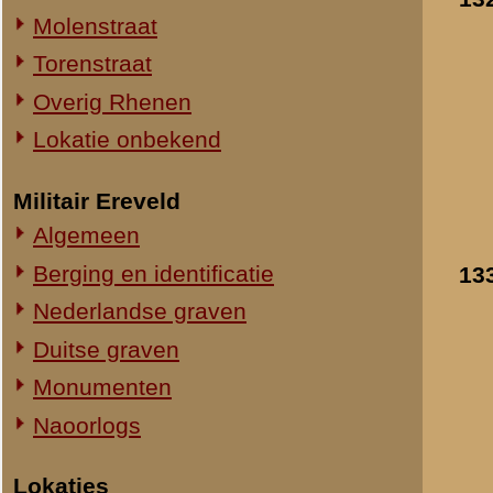
Straatweg Rhenen-Wageningen
134.
Gesneuvelde
Omgeving bij de Grebbesluis
Nederlandse
militairen langs de
Stellingen
Grebbeweg
Spoorbrug over de Rijn
- 14-16 mei 1940
Het Viaduct en omgeving
»
meer info
Ouwehand's Dierenpark
Toegevoegd:
8 feb 2018
Hotels en Restaurants
Actuele situatie objecten
135.
Gesneuvelde
Nederlandse
Legeronderdelen
militairen bij Huize
Wilhelmina / Rust Wa
Staf 8 R.I.
- 14-16 mei 1940
Staf I-8 R.I.
»
meer info
1-I-8 R.I.
Toegevoegd:
8 feb 2018
3-I-8 R.I.
Mitrailleurcompagnie I-8 R.I.
Resultaten
131
-
140
van
Staf II-8 R.I.
1-II-8 R.I.
«
Algemeen
2-II-8 R.I.
3-II-8 R.I.
Staf III-8 R.I.