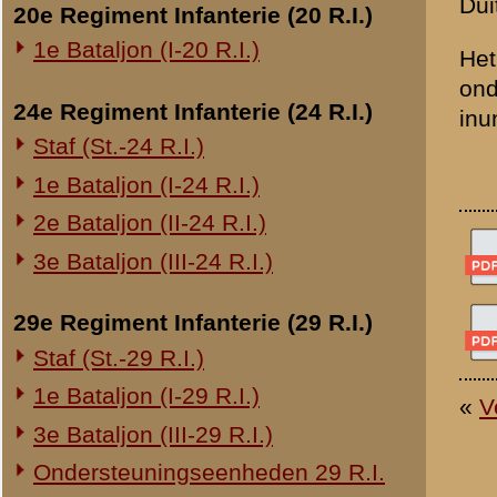
Overige legeronderdelen
3e Regiment Huzaren (3 R.H.)
4e Regiment Huzaren (4 R.H.)
Luchtdoelmitrailleurs en -artillerie
1-II Bataljon Pag.
1-IV Bataljon Pag.
4e Compagnie Pioniers (4 C.P.)
4e Mitrailleurcompagnie (4 M.C.)
4-II Auto Bataljon
11e Grens Bataljon (11 G.B.)
16e Mitrailleurcomp. (16 M.C.)
1e Bataljon (I-46 R.I.)
3-I-10 R.I. inzake kapitein Sluis
Overige artillerie-onderdelen
Rijnbatterij
1e Afdeling (I-15 R.A.)
1e Afdeling (I-16 R.A.)
2e Artillerie Meet Compagnie