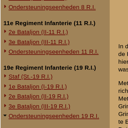
Duitschers niet meer te be
20e Regiment Infanterie (20 R.I.)
1e Bataljon (I-20 R.I.)
Het stuk 6-veld aan den R
onderlangs den Rijn van Rh
24e Regiment Infanterie (24 R.I.)
inundatiekanaal."
Staf (St.-24 R.I.)
1e Bataljon (I-24 R.I.)
2e Bataljon (II-24 R.I.)
Brondocument 1
3e Bataljon (III-24 R.I.)
(PDF, 564.28 KB)
Brondocument 6
29e Regiment Infanterie (29 R.I.)
(PDF, 847.45 KB)
Staf (St.-29 R.I.)
1e Bataljon (I-29 R.I.)
«
Verslag van eerste luiten
3e Bataljon (III-29 R.I.)
Ondersteuningseenheden 29 R.I.
8e Regiment Artillerie (8 R.A.)
Staf (St.-8 R.A.)
1e Afdeling (I-8 R.A.)
3e Afdeling (III-8 R.A.)
19e Regiment Artillerie (19 R.A.)
2e Afdeling (II-19 R.A.)