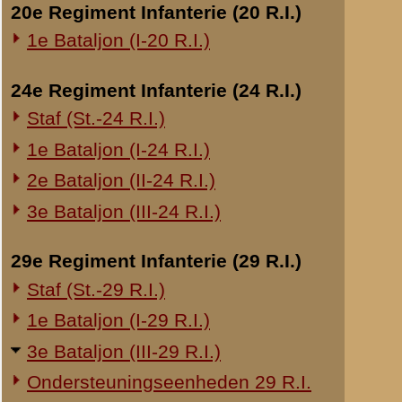
Overige legeronderdelen
3e Regiment Huzaren (3 R.H.)
4e Regiment Huzaren (4 R.H.)
Luchtdoelmitrailleurs en -artillerie
1-II Bataljon Pag.
1-IV Bataljon Pag.
4e Compagnie Pioniers (4 C.P.)
4e Mitrailleurcompagnie (4 M.C.)
4-II Auto Bataljon
11e Grens Bataljon (11 G.B.)
16e Mitrailleurcomp. (16 M.C.)
1e Bataljon (I-46 R.I.)
3-I-10 R.I. inzake kapitein Sluis
Overige artillerie-onderdelen
Rijnbatterij
1e Afdeling (I-15 R.A.)
1e Afdeling (I-16 R.A.)
2e Artillerie Meet Compagnie