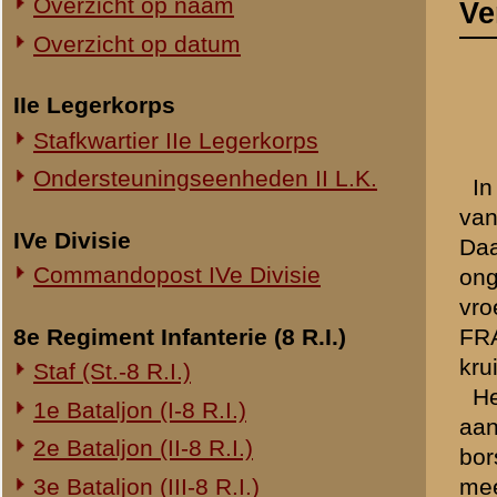
Commandopost IVe Divisie
ongeveer 75 meter terug. D
vroeg de vaandrig BUENK vr
8e Regiment Infanterie (8 R.I.)
FRANSEN en ik en naar ik
kruipende op en neer gaan
Staf (St.-8 R.I.)
Het stuk hebben we op de b
1e Bataljon (I-8 R.I.)
aanvankelijk in stelling l
2e Bataljon (II-8 R.I.)
borstwering hadden geplaat
3e Bataljon (III-8 R.I.)
meer of ik met FRANSEN he
Daarna zijn we teruggetro
Ondersteuningseenheden 8 R.I.
Later moesten we het wape
gereedschapstasch verder 
11e Regiment Infanterie (11 R.I.)
2e Bataljon (II-11 R.I.)
3e Bataljon (III-11 R.I.)
Ondersteuningseenheden 11 R.I.
Opgenomen: M.
19e Regiment Infanterie (19 R.I.)
Typ.: M.
Staf (St.-19 R.I.)
1e Bataljon (I-19 R.I.)
Brondocument 1
2e Bataljon (II-19 R.I.)
(PDF, 818.39 KB)
3e Bataljon (III-19 R.I.)
«
Verklaring van dienstplich
Ondersteuningseenheden 19 R.I.