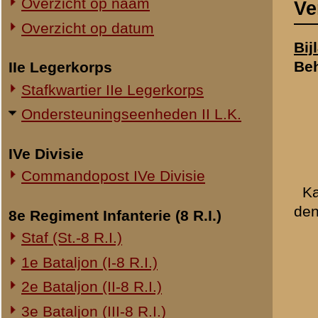
Commandopost IVe Divisie
Kapitein Gelderman werd o
den Grebbeberg gezonden 
8e Regiment Infanterie (8 R.I.)
Staf (St.-8 R.I.)
de troepen, die alda
1e Bataljon (I-8 R.I.)
te zetten;
2e Bataljon (II-8 R.I.)
tot elken prijs paal
troepen en zoo nodig
3e Bataljon (III-8 R.I.)
Ondersteuningseenheden 8 R.I.
Toen de Kapitein Gelderma
hebben opgenomen met C.-I
11e Regiment Infanterie (11 R.I.)
westelijke helft van het do
2e Bataljon (II-11 R.I.)
Rhenen-Wageningen, enkel
3e Bataljon (III-11 R.I.)
volgens hun zeggen, terugg
sergeanten. Het waren man
Ondersteuningseenheden 11 R.I.
ook van de huzaren, te oor
met de grootste moeite te 
19e Regiment Infanterie (19 R.I.)
bezwaar tegen, het viaduc
Staf (St.-19 R.I.)
Duitschers waren. Dit blee
1e Bataljon (I-19 R.I.)
aantal Nederlandsche milit
2e Bataljon (II-19 R.I.)
heeft bekend doen maken, 
jaar, dat ze die er uit gi
3e Bataljon (III-19 R.I.)
Op deze wijze is de Kapitei
Ondersteuningseenheden 19 R.I.
het Dierenpark (dus ca. 400
te krijgen. Met deze troep