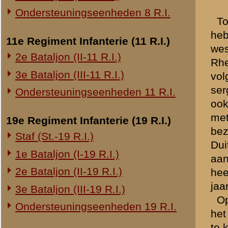
20e Regiment Infanterie (20 R.I.)
Kapitein Gelderman heeft t
1e Bataljon (I-20 R.I.)
zijn marsch naar Rhenen de
de noodzakelijkheid, snel 
24e Regiment Infanterie (24 R.I.)
was inderdaad op bevel van 
Staf (St.-24 R.I.)
Kapitein Gelderman is toe
daar in groote wanorde een
1e Bataljon (I-24 R.I.)
opgedreven had, en die tha
2e Bataljon (II-24 R.I.)
Cavalerie, alsmede een ca
3e Bataljon (III-24 R.I.)
hen, tegen te houden en lin
viaduct doen afsluiten met 
29e Regiment Infanterie (29 R.I.)
Daarachter deed hij twee l
Staf (St.-29 R.I.)
inmiddels een groote mass
Kapitein Gelderman heeft,
1e Bataljon (I-29 R.I.)
stem in bedwang kunnen hou
3e Bataljon (III-29 R.I.)
waren, dat zij tot taak ha
Ondersteuningseenheden 29 R.I.
stormloop naar de Friesche 
verlengde van de brug was 
8e Regiment Artillerie (8 R.A.)
was inmiddels geheel don
brug; daaronder de wachtme
Staf (St.-8 R.A.)
geprobeerd had de vlucht
1e Afdeling (I-8 R.A.)
slag met de kolf van een 
3e Afdeling (III-8 R.A.)
zich links en rechts van de
morgen, toen zij met de h
19e Regiment Artillerie (19 R.A.)
geschiedde. Tal van vluc
2e Afdeling (II-19 R.A.)