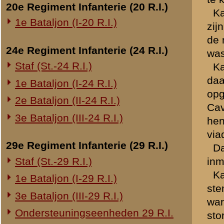
Rechts van Kapitein Gelder
een kapitein. Met een S.M
Overige legeronderdelen
In den nacht van 12 / 13 
onder den Ritmeester Feist
3e Regiment Huzaren (3 R.H.)
bespreking van den toestan
4e Regiment Huzaren (4 R.H.)
was, een stoot voorwaarts 
Luchtdoelmitrailleurs en -artillerie
het oogenblik onuitvoerbaa
1-II Bataljon Pag.
genomen in de loopgraven w
In den loop van den morge
1-IV Bataljon Pag.
verzamelden tegenover het 
4e Compagnie Pioniers (4 C.P.)
echter door een vuur van
4e Mitrailleurcompagnie (4 M.C.)
Op 13 Mei ca. 11.00 uur h
4-II Auto Bataljon
(gedicteerd aan 2e Luitena
tevens de wielrijders link
11e Grens Bataljon (11 G.B.)
S.M.I. van de infanterie (
16e Mitrailleurcomp. (16 M.C.)
mededeelen, dat zoo juist
1e Bataljon (I-46 R.I.)
daarop veranderd in 400.
Toen de Kapitein Gelderman 
3-I-10 R.I. inzake kapitein Sluis
totaal nog 15 man aanwezig
wachtmeester van de Mare
Overige artillerie-onderdelen
overzijde in bedwang.
Rijnbatterij
Eenigen tijd later, (13.00
1e Afdeling (I-15 R.A.)
dat het eskadron van den R
1e Afdeling (I-16 R.A.)
teruggezonden met opdrach
keeren en stand te houden;
2e Artillerie Meet Compagnie