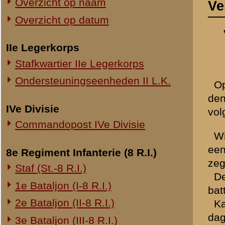
Commandopost IVe Divisie
Wij hebben twee ontijdige 
een gevolg van een te war
8e Regiment Infanterie (8 R.I.)
zegt, de oorzaak gezocht m
Staf (St.-8 R.I.)
De Luitenant GUDE zat den
1e Bataljon (I-8 R.I.)
batterijcommandopost was g
2e Bataljon (II-8 R.I.)
Kapitein CASPERS heeft va
dagen niet.
3e Bataljon (III-8 R.I.)
Het bevel tot stelling ve
Ondersteuningseenheden 8 R.I.
Wachtmeester PLIEGER was 
In de normaalstelling was
11e Regiment Infanterie (11 R.I.)
loopende in N.W. richting
2e Bataljon (II-11 R.I.)
meter. De Grebbeberg verhi
3e Bataljon (III-11 R.I.)
De Luitenant GUDE verzoc
kreeg hij opdracht vuur-vo
Ondersteuningseenheden 11 R.I.
zoo op, dat hij persoonlij
maakte daarom bezwaar.
19e Regiment Infanterie (19 R.I.)
Ik heb zelf niet gezien, da
Staf (St.-19 R.I.)
Ik kon dit ook niet zien; 
1e Bataljon (I-19 R.I.)
De motorrijders, die aankw
vroegen om bij mij in stel
2e Bataljon (II-19 R.I.)
langs den Nieuwe Veenenda
3e Bataljon (III-19 R.I.)
Ik heb terugtrekkende Infa
Ondersteuningseenheden 19 R.I.
Noord. In totaal heb ik on
ongeveer 20 man bijeen had