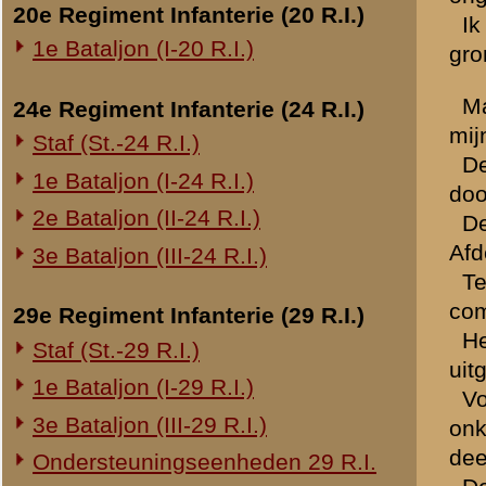
op de achterrand van de de
De Kapitein DE BRUINE w
Overige legeronderdelen
Na het vertrek van de vlie
3e Regiment Huzaren (3 R.H.)
nergens te ontdekken. 1-I-
4e Regiment Huzaren (4 R.H.)
Kapitein DE BRUINE nog ee
Luchtdoelmitrailleurs en -artillerie
Afdeelingscommandant kwijt
rustig in stelling bleef. D
1-II Bataljon Pag.
van Kapitein DE BRUINE (de
1-IV Bataljon Pag.
toen ook terug te gaan. Me
4e Compagnie Pioniers (4 C.P.)
munitievrachtauto's terugg
opgetuigd en aangespannen
4e Mitrailleurcompagnie (4 M.C.)
Infanterie zou de vijand re
4-II Auto Bataljon
oorzaak waarom wij de vu
11e Grens Bataljon (11 G.B.)
Bij den verbindingsmiddel
16e Mitrailleurcomp. (16 M.C.)
Kapitein CASPERS is niet ge
aanvaardde ons besluit.
1e Bataljon (I-46 R.I.)
De vuurmonden hebben wij
3-I-10 R.I. inzake kapitein Sluis
Ik weet niet, waarom wij n
Majoor VAN DER WIEL persoo
Overige artillerie-onderdelen
aan gedacht ons te waars
Rijnbatterij
Luitenant JOOLEN is een r
1e Afdeling (I-15 R.A.)
1e Afdeling (I-16 R.A.)
Wachtmeester SMIT was in 
2e Artillerie Meet Compagnie
buitengewoon goed onderof