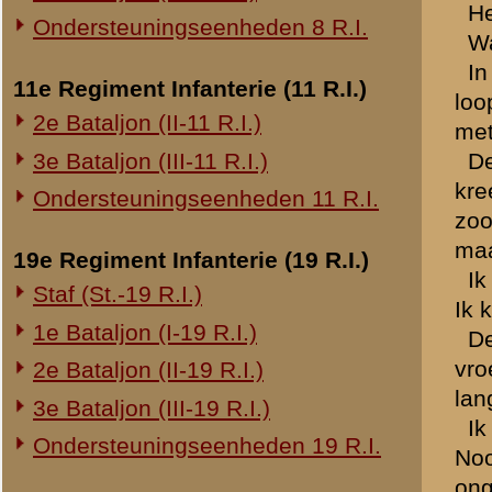
20e Regiment Infanterie (20 R.I.)
Ik heb mij practisch nooit 
1e Bataljon (I-20 R.I.)
grond, waar ik alleen gezi
Maandagmorgen heeft aanh
24e Regiment Infanterie (24 R.I.)
mijn commandopost gesch
Staf (St.-24 R.I.)
De Kapitein CASPERS heeft
1e Bataljon (I-24 R.I.)
door eigen troepen. Ik he
2e Bataljon (II-24 R.I.)
De Kapitein CASPERS is M
Afdeelingscommandopost ve
3e Bataljon (III-24 R.I.)
Te 11.45 uur heeft Kapit
commandopost van den Kapi
29e Regiment Infanterie (29 R.I.)
Het overleg met Kapitein 
Staf (St.-29 R.I.)
uitgezonden naar andere b
1e Bataljon (I-29 R.I.)
Voor zoover ik mij herinner
3e Bataljon (III-29 R.I.)
onklaar te maken. Ik meen e
deel uitmaakte van een and
Ondersteuningseenheden 29 R.I.
De kapitein CASPERS heeft
terugkomst wilde de Kapite
8e Regiment Artillerie (8 R.A.)
hieromtrent orders zouden
Staf (St.-8 R.A.)
meening aansloot. Om het 
1e Afdeling (I-8 R.A.)
De vliegtuigen, die ons bo
3e Afdeling (III-8 R.A.)
Dat de Kapitein CASPERS 
gehoord, doch weet dit ni
19e Regiment Artillerie (19 R.A.)
aldaar gekalmeerd heeft.
Bij het rechterstuk hebbe
2e Afdeling (II-19 R.A.)