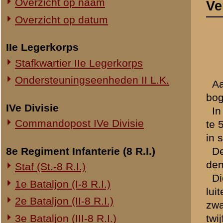
Commandopost IVe Divisie
te 5 uur alle maatregelen 
in stelling. Te ongeveer 6 
8e Regiment Infanterie (8 R.I.)
De verkende waarnemingspo
den 1en Luitenant Kramer,
Staf (St.-8 R.I.)
Dien dag en den daaropvo
1e Bataljon (I-8 R.I.)
luitenant Kramer, dat zijn
2e Bataljon (II-8 R.I.)
zwaar onder vijandelijk vu
3e Bataljon (III-8 R.I.)
twijfelachtig geweest, dat 
getrokken. In den avond v
Ondersteuningseenheden 8 R.I.
vliegtuigen te kijken, ter
helmen in het open veld e
11e Regiment Infanterie (11 R.I.)
lag eenig vijandelijk artill
2e Bataljon (II-11 R.I.)
ondervonden. Alle gegeven
3e Bataljon (III-11 R.I.)
reeds in den loop van den 
grondig werd vernield, dat 
Ondersteuningseenheden 11 R.I.
In den namiddag van 11 Me
verband met ontvangen opdr
19e Regiment Infanterie (19 R.I.)
Na het invallen der duiste
Staf (St.-19 R.I.)
daaruit werd de zeer schets
1e Bataljon (I-19 R.I.)
betrokken. De opmarsch le
2e Bataljon (II-19 R.I.)
zeer mulle zand bleven st
die ons nog scheidden van
3e Bataljon (III-19 R.I.)
munitiebergplaatsen te ca
Ondersteuningseenheden 19 R.I.
het kwetsbare van zijn nie