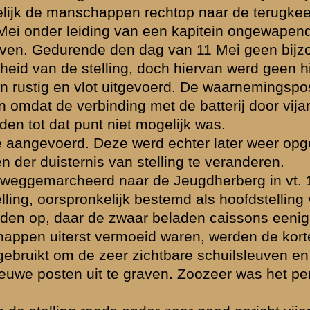
delijk
ht in een der
eede
Aan de gegeven
lijk onder zeer
agina: "dit moet
 ter
, die mededeelde
 had zijn
n de Divisie
wij inmiddels
aal de draden
ivisie in
opost, die van
an 13 op 14 Mei
 zijn, wat de
jn de vuren ter
uitgevoerd en
 ontvangen met
fgemarcheerd.
 een eskader