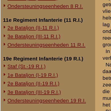
Bij het krieken van den oc
20e Regiment Infanterie (20 R.I.)
artillerievuur te liggen. 
1e Bataljon (I-20 R.I.)
kelders van Huize Remmer
Op 13 Mei vielen de drie e
24e Regiment Infanterie (24 R.I.)
zwaargewond terwijl de s
Staf (St.-24 R.I.)
vuuropdrachten werd goed v
goed gericht vijandelijk v
1e Bataljon (I-24 R.I.)
13 Mei zijn") werd de opdr
2e Bataljon (II-24 R.I.)
voorbereiding van den gro
3e Bataljon (III-24 R.I.)
Te omstreeks 4 uur versch
als commandant der verbin
29e Regiment Infanterie (29 R.I.)
Regiment niet op de afgesp
Staf (St.-29 R.I.)
(vermoedelijk IV Divisie) 
sterk den indruk hadden, d
1e Bataljon (I-29 R.I.)
werden doorgeknipt, werd d
3e Bataljon (III-29 R.I.)
verbinding te stellen. Eve
Ondersteuningseenheden 29 R.I.
een en ander op de hoogte
Aan de gegeven vuuropdrac
8e Regiment Artillerie (8 R.A.)
(aantekening zijkant pagina
Staf (St.-8 R.A.)
nabijverdediging betreft. I
ondersteuning van den teg
1e Afdeling (I-8 R.A.)
werd het bevel om te zorg
3e Afdeling (III-8 R.A.)
achterlating van de stukken
De terugtocht leverde gee
19e Regiment Artillerie (19 R.A.)
Tijdens een rust nabij de l
2e Afdeling (II-19 R.A.)