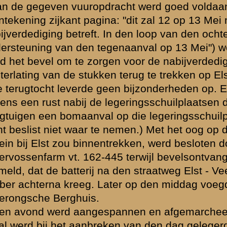
Adjudant III-8 R.A.
Brondocument 2
(PDF, 894.97 KB)
3e Batte
waarden
|
Begrippenlijst
|
Veelgestelde vragen
|
Afkortingen