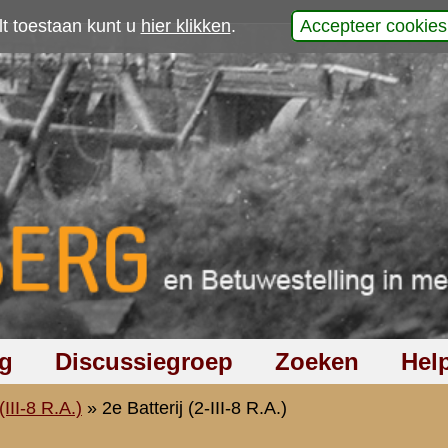
p
1940.
auwkeurigheid kan
gebleven.
ngetreden en dat