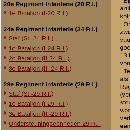
vliegtuigen een bomaanval 
lucht beslist niet waar te
Overige legeronderdelen
terrein bij Elst zou binne
3e Regiment Huzaren (3 R.H.)
zilvervossenfarm vt. 162-4
vermeld, dat de batterij na
4e Regiment Huzaren (4 R.H.)
kaliber achterna kreeg. Lat
Luchtdoelmitrailleurs en -artillerie
Amerongsche Berghuis.
1-II Bataljon Pag.
Dien avond werd aangespan
Waal werd bij het aanbreke
1-IV Bataljon Pag.
en paarden binnenshuis.
4e Compagnie Pioniers (4 C.P.)
In den morgen van 15 Mei (
4e Mitrailleurcompagnie (4 M.C.)
de boerderij in stelling g
4-II Auto Bataljon
contact gezocht met den 
Regimentscommandant vertr
11e Grens Bataljon (11 G.B.)
afgesproken uur niet terug
16e Mitrailleurcomp. (16 M.C.)
terwijl door de opkomende
1e Bataljon (I-46 R.I.)
naar Vreeswijk af te march
3-I-10 R.I. inzake kapitein Sluis
beschutting der duisternis
werd door den Afdeelingsc
is afgemarcheerd over Vre
Overige artillerie-onderdelen
Rijnbatterij
1e Afdeling (I-15 R.A.)
1e Afdeling (I-16 R.A.)
2e Artillerie Meet Compagnie