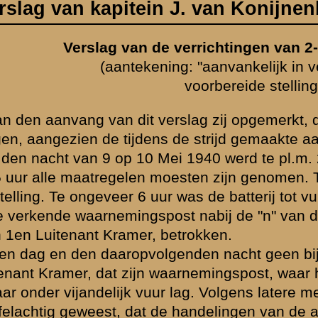
moesten zijn genomen. Te 5.30 uur kwam 2-III-8 R.A. in de verwisselste
uur was de batterij tot vuren gereed.
st nabij de "n" van dierenpark vt. 169 - 441 werd door mijn Luitena
 betrokken.
lgenden nacht geen bijzonderheden. Den volgenden morgen (11 Mei
 waarnemingspost, waar hij zich inmiddels 's nachts met zijn personeel
ur lag. Volgens latere mededeeling van Luitenant Kramer voornoemd, is
de handelingen van de aldaar stelling hebbende infanterie het vijandel
an 10 Mei stonden namelijk de manschappen rechtop naar de terugke
wijl in den morgen van 11 Mei onder leiding van een kapitein ongewapen
en loopgraaf werd gegraven. Gedurende den dag van 11 Mei geen bij
erievuur in de dichte nabijheid van de stelling, doch hiervan werd geen h
 vuuropdrachten werden rustig en vlot uitgevoerd. De waarnemingspo
ochtend verlaten worden omdat de verbinding met de batterij door vijan
weder-uitleggen der draden tot dat punt niet mogelijk was.
i werd nieuwe munitie aangevoerd. Deze werd echter later weer opg
acht om bij het invallen der duisternis van stelling te veranderen.
rnis werd uit de stelling weggemarcheerd naar de Jeugdherberg in vt.
matige voorbereide stelling, oorspronkelijk bestemd als hoofdstelling v
verde groote moeilijkheden op, daar de zwaar beladen caissons eenig
eken. Hoewel de manschappen uiterst vermoeid waren, werden de kort
 het komende daglicht gebruikt om de zeer zichtbare schuilsleuven en
moufleeren en enkele nieuwe posten uit te graven. Zoozeer was het pe
uwe stelling bewust.