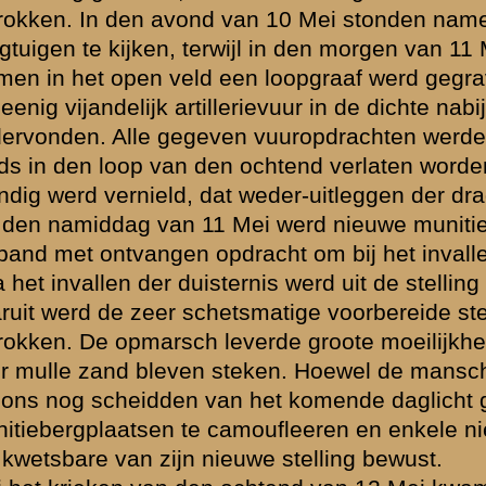
htend van 12 Mei kwam de stelling reeds onder zeer goed gericht vijan
Overigens dien dag geen bijzonderheden. De commandopost werd ingeric
stein. Aan de ontvangen vuuropdrachten werd goed voldaan.
erste slachtoffers. Door een voltreffer sneuvelde 1 man, werd een tw
tukscommandant licht werd gewond. Overigens geen bijzonderheden. 
oldaan, niettegenstaande de omstandigheid, dat de batterij herhaalde
uur lag. In den vroegen morgen van 13 op 14 Mei (aantekening zijkant p
acht ontvangen te 4.30 uur mede te werken aan het zware artillerievuur,
oten tegenaanval.
een een 1e Luitenant der Infanterie in de commandopost der batterij
dingsafdeelingen op zoek te zijn naar zijn Regimentscommandant. Hij
roken plaats kunnen vinden, en had telefonisch inlichting verzocht aa
doch had na verkregen inlichtingen nog geen succes gehad. Aangezien 
at aan de veldtelefoon werd medegeluisterd, terwijl ook een enkele m
ezerzijds het advies gegeven zich ten spoedigste persoonlijk met de D
n later verscheen de kapitein Puffius van Staf IV Divisie in de command
 werd gebracht.
ht werd goed voldaan. Opgemerkt zij nog, dat reeds in den nacht v
: "dit zal 12 op 13 Mei moeten zijn") bevel kwam op alles voorbereid te
n den loop van den ochtend van 14 Mei (aantekening zijkant pagina: "Zi
enaanval op 13 Mei") werd nog een enkele vuuropdracht gegeven en 
en voor de nabijverdediging herhaald. Te ongeveer 13 uur werd bevel
 terug te trekken op Elst.
n bijzonderheden op. Er werd zooveel mogelijk door gedekt terrein a
egeringsschuilplaatsen der reservestelling van onze batterij werd door