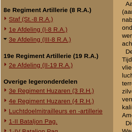
Voor eensluidend afschrift
Onderwerp gerelateerd
De waarnemend Luitenant-,
Opblazen spoorbrug bij Rhenen
de 1e Luitenant,
Onderzoek Ouwehand
J.K. van den Briel.
Pfeifpatronen
Brondocument 1
Inspectietochten C.V. 1940
(PDF, 2.16 MB)
Strafprocessen 1941-1942
Overige rapporten
«
2e Batterij (2-III-8 R.A.)
© 1998-2026
Stichting De Greb
|
Overzicht recente aanvullingen
|
Gebruiksvoor