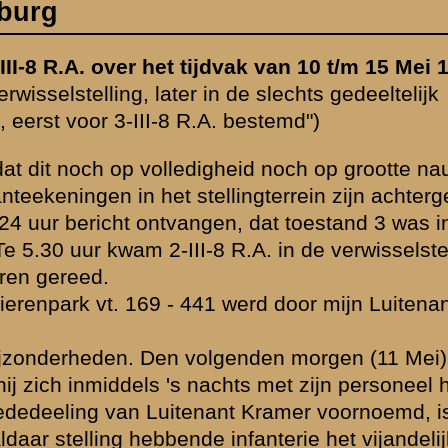
lling te Rhenen
nt-toegevoegd,
) meldde de
 had ingegraven,
 het niet
ijk vuur hebben
erende
d en zonder
zonderheden. Wel
inder
st moest echter
delijk vuur zoo
eladen in
 167-443. Van
oor 3-III-8 R.A.,
e malen in het
e oogenblikken,
rsoneel zich van