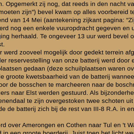
rij (3-III-8 R.A.)
»