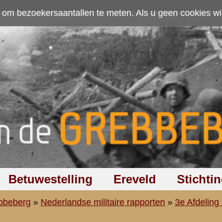
ten. Als u geen cookies wilt toestaan kunt u
hier klikken
.
Accepteer cookies
Ereveld
Stichting
Discussiegroep
Zoeken
Hel
aire rapporten
»
3e Afdeling (III-8 R.A.)
»
2e Batterij (2-III-8 R.A.)
n J. van Konijnenburg
e verrichtingen van 2-III-8 R.A. over het tijdvak van 10 t/m 15 Mei 
ing: "aanvankelijk in verwisselstelling, later in de slechts gedeeltelijk
voorbereide stelling, eerst voor 3-III-8 R.A. bestemd")
rslag zij opgemerkt, dat dit noch op volledigheid noch op grootte n
s de strijd gemaakte aanteekeningen in het stellingterrein zijn achter
ei 1940 werd te pl.m. 24 uur bericht ontvangen, dat toestand 3 was i