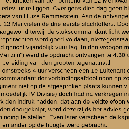
op die legeringsschuilplaatsen gedaan (deze schuilplaatsen waren ov
 nemen.) Met het oog op de groote kwetsbaarheid van de batterij wanne
ntrekken, werd besloten door de bosschen te marcheeren naar de bosch
45 terwijl bevelsontvangers naar Elst werden gestuurd. Als bijzonderhei
 den straatweg Elst - Veenendaal te zijn overgestoken twee schoten uit
er op den middag voegde de batterij zich bij de rest van III-8 R.A. in en
nen en afgemarcheerd over Amerongen en Cothen naar Tul en 't Waal
n van den dag gelegerd in een groote boerderij. Juist toen het licht 
aantekening zijkant pagina: "dit moet 14 Mei zijn") werd pantserafw
ebracht. In verband met de van den commandant hiervan ontvangen inli
afdeelingscommandant. De Afdeelingscommandant is vervolgens naar 
okken, doch zou te 13.30 uur terug zijn. Toen de Afdeelingscomman
kwam en de berichten van de terugtrekkende infanterie steeds verontr
 inundatie stukken van den weg onder water kwamen te staan, werd be
eeren. Als de toestand minder ernstig zou blijken zouden paarden en 
 alsnog kunnen worden opgehaald. Te Vreeswijk bleek dit inderdaad het
ommandant bevel gegeven paarden en voertuigen op te halen. Toen d
eswijk - Jutphaas naar Benschop.
Commandant 2-III-
de Kapitein,
(w.g.) J. van Konij