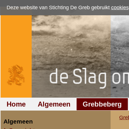
Deze website van Stichting De Greb gebruikt
cookies
om bezoekersaantallen te me
Home
Algemeen
Grebbeberg
Betuwestelling
Grebbeberg
»
Nederlandse milit
Algemeen
Overzicht op naam
Verslag van kapitei
Overzicht op datum
Verslag van d
(aanteken
IIe Legerkorps
Stafkwartier IIe Legerkorps
Ondersteuningseenheden II L.K.
Aan den aanvang van dit ve
bogen, aangezien de tijden
IVe Divisie
In den nacht van 9 op 10 M