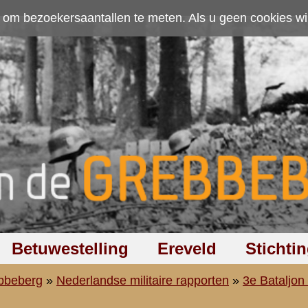
ten. Als u geen cookies wilt toestaan kunt u
hier klikken
.
Accepteer cookies
Ereveld
Stichting
Discussiegroep
Zoeken
Hel
aire rapporten
»
3e Bataljon (III-11 R.I.)
»
2e Compagnie (2-III-11 R.I.)
-eerste luitenant G.J. van den Boogerd
ssen bij III-11 R.I. opgemaakt door den Reserve-1e Luitenant G.J.
-III-11 R.I.; toegezonden aan de Commissie door den Reserve Kapite
andant 2-III-11 R.I.
Aan Commandant 2-III-11-R.I.
ik U hierbij mijn ervaringen toekomen gedurende de oorlogsdagen. 