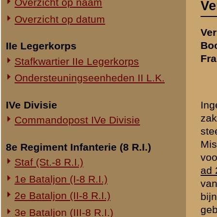
zaken juister te vermelden l
Commandopost IVe Divisie
steenfabriek te Remmerde
Misschien mag ik eerst no
8e Regiment Infanterie (8 R.I.)
voorafgaande aan dat tijds
Staf (St.-8 R.I.)
ad 2.
Wanneer U het bericht 
1e Bataljon (I-8 R.I.)
van graad 4 bereikte mij o
2e Bataljon (II-8 R.I.)
bijna tegelijk de verschil
gebleven, waar de Bataljo
3e Bataljon (III-8 R.I.)
adjudant en ben ik vertrok
Ondersteuningseenheden 8 R.I.
Om half zeven was ik bij 
betonweg met de opdracht 
11e Regiment Infanterie (11 R.I.)
genoemde uur dat U berich
2e Bataljon (II-11 R.I.)
ad 12.
Op 11 Mei 's avonds 
3e Bataljon (III-11 R.I.)
hopeloos geconfereer vooraf
wat ik heb gedaan. Zoodoe
Ondersteuningseenheden 11 R.I.
terug te keeren heb ik nooi
ad 13.
Ik weet bijna zeker 
19e Regiment Infanterie (19 R.I.)
dat de Duitschers waren t
Staf (St.-19 R.I.)
de stellingen allen nog i
1e Bataljon (I-19 R.I.)
Over het terugtrekken va
U hield te Rhenen bij een
2e Bataljon (II-19 R.I.)
vanuit de richting Remmerd
3e Bataljon (III-19 R.I.)
dat kapitein van Buren U o
Ondersteuningseenheden 19 R.I.
Direct begreep ik dat de si
U vroeg of deze opdracht 