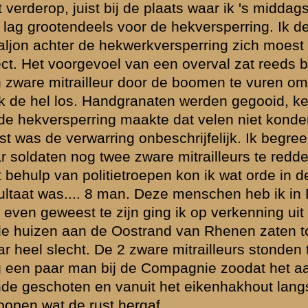
r de polders langs Cothen en Neerlangbroek.
jf bereikten we Utrecht. Daar heb ik gefourageerd en kwartiermakers 
f zes aan. Om acht uur stonden we al weer buiten.
 en de plaats werd geëvacueerd. Intusschen hoorde ik dat de Staf IVe
de Compagnie daarheen gegaan. Hoorde dat 11 R.I. verzamelen moest i
eeswijk.
en van 11 R.I. tezamen die ik tijdelijk onder mijn bevel nam. Zorgde v
 de capitulatie.
a in vijf dagen gevallen.
De reserve 1e luit
G.J. VAN DEN B
Brondocument 2
(PDF, 3.54 MB)
itein Dr. M.H.H....
Rapport van reserve-eerste l
waarden
|
Begrippenlijst
|
Veelgestelde vragen
|
Afkortingen