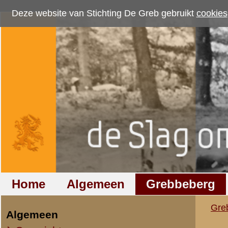
Deze website van Stichting De Greb gebruikt
cookies
om bezoekersaantallen te me
Home
Algemeen
Grebbeberg
Betuwestelling
Grebbeberg
»
Nederlandse milit
Algemeen
Overzicht op naam
Verslag van reserve
Overzicht op datum
Verslag van de gebeurteni
Boogerd, ingedeeld bij 2
IIe Legerkorps
Franssen, voormalig Comm
Stafkwartier IIe Legerkorps
Ondersteuningseenheden II L.K.
IVe Divisie
Ingevolge Uw verzoek doe 