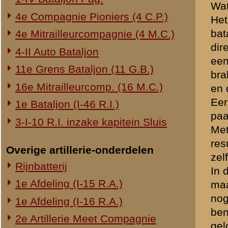
Utrecht te gaan, maar doo
Dinsdagmorgens om half vi
gezonden. Kwamen daar hal
Bommen vielen bij Jutphaas
IJsselstein zat. Ben met 
Direct daarop door naar Vr
Hier druppelden wat mensch
en wachtte.
Waarop? Op het bericht van
Het doek was over het dram
Brondocument 1
(PDF, 2.84 MB)
«
Schrijven van reserve-kap
© 1998-2026
Stichting De Greb
|
Overzicht recente aanvullingen
|
Gebruiksvoor