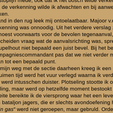
brak iedere leiding. Een paar maal stuurde ik een ordonnans naar 
n officier te zenden om de leiding te nemen. De beloofde man kwam ni
bende weer in de richting van de berg. Maar dat was werk voor niets. 
rmaties te maken en deze onder goede leiding voorwaarts te zenden. 
maar iedere keer sloeg een nieuwe groep vluchtelingen ze uiteen. In
etroepen of ik dan maar voor Divisiecommandant wilde fungeeren. Ik h
n was weinig te bereiken. In wanhoop ging ikzelf naar Divisie comm
mand dacht aan orde.
ekken kwam, van wie heb ik nooit goed begrepen, was de compagnie met
erd tot ongeveer 35 à 40 man. Wapens hadden die niet.
e onderdeel, het eenige wat ordelijk bij elkaar was, telde ik 1 lichte mi
lijke zaakje kregen wij in Amerongen van een kapitein (naam weet ik n
 de Grebbelinie te verkennen bij Veenendaal en tusschen Elst en Veen
 troep, maar was niet voor reden vatbaar. Bevel is bevel, dus wij gi
angekomen, aarzelden de manschappen om verder te gaan. Begrijpelijk
aatse laten halt houden en ben alleen gegaan. Leek mij voor een verk
 al maar vluchtende troepen, een overste in auto voorop. Spoedig waren
e volkomen verlaten stellingen. Tot in de voorste lijn ben ik geweest. 
. Tusschen Veenendaal en Elst een zelfde verkenning. Weer de troep 
nant Piet samen naar voren. Weer niets. Geen vriend geen vijand. Ter
om rapport uit te brengen. Zendingshuis leeg. Staf Brigade B gevloge
aren teruggetrokken begreep ik dat alles naar de Vesting Holland gin
s van ons Bataljon te vinden was, maar tevergeefs.
kkende pantserwagens onder oogen ziende, besloot ik niet langs de g