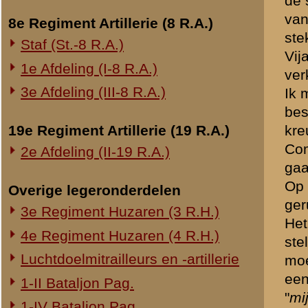
Bij die menschenmassa ont
Onderwerp gerelateerd
IVe Divisie met verzoek ee
Opblazen spoorbrug bij Rhenen
politietroepen dreven die 
Onderzoek Ouwehand
geweest daarvan nieuwe fo
heb ik nog samengesteld, 
Pfeifpatronen
een sergeant van de politi
Inspectietochten C.V. 1940
kon, maar met een paar ma
Strafprocessen 1941-1942
vond deze leeg.
Niemand gaf bevelen, nie
Overige rapporten
Toen het bevel tot terugtr
krijgsgevangenen vermeerd
Bij het geheele gedecimeerd
defect was. Met dit schame
van de Brigade B opdracht
gewezen op de ongewapende
Bij kasteel Prattenburg a
wapenen. Ik heb hen ter pl
rustig. Eerst passeerde ik
en bevond ik me alleen in d
eigen troepen, geen vijand
Thans met reserve 1e luite
Zendingshuis (Amerongen) 
Daar steeds alle troepen w
ik nog gekeken of daar iet
De mogelijkheid van optre