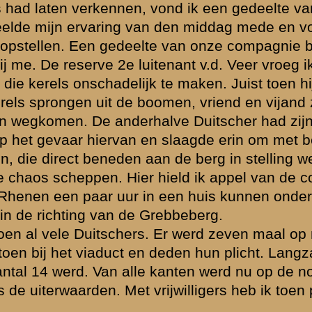
naar Jutphaas
 Divisie in
n Vreeswijk.
oor inkwartiering
enant,
OOGERD.
uitenant J. Piet
»