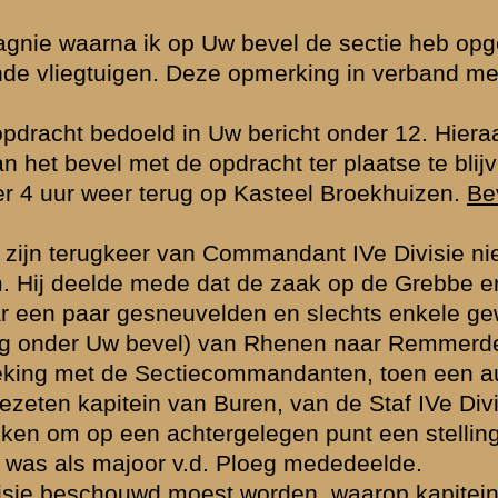
goed kon volgen
chting van
 vak ter
r ordonnans bevel
verst weg zat
ij begaf. In
n was.
aat mij mede dat
 die steeds vanuit
de een groep
n vijand achter
d. De uitslag
o noodig in brand
en die heele
 Op mijn
r een aanval door
achterwaarts te