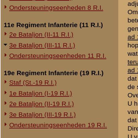
20e Regiment Infanterie (20 R.I.)
bevestigend antwoordde. Da
1e Bataljon (I-20 R.I.)
daar er steeds op de kaart
Remmerden.
24e Regiment Infanterie (24 R.I.)
Thans mijn relaas:
Staf (St.-24 R.I.)
Bij de steenfabriek Remmer
1e Bataljon (I-24 R.I.)
verdediging in te richten. 
2e Bataljon (II-24 R.I.)
met mijn sectie onmiddelli
kwam ik daar het laatste a
3e Bataljon (III-24 R.I.)
Rhenen aangekomen kwam i
Bij aankomst op de Grebbeb
29e Regiment Infanterie (29 R.I.)
het dennenbosch rechts va
Staf (St.-29 R.I.)
de boomen schoten, specia
1e Bataljon (I-29 R.I.)
Daar dit echter de stoplij
3e Bataljon (III-29 R.I.)
daarin onder den sergean
Een eindje verder bevond z
Ondersteuningseenheden 29 R.I.
de stoplijn mede, ook dat 
van de verkenning wilde ik
8e Regiment Artillerie (8 R.A.)
steken.
Staf (St.-8 R.A.)
Vijand in den rug leek mij 
1e Afdeling (I-8 R.A.)
verkenning was onnoodig. Ui
3e Afdeling (III-8 R.A.)
Ik moest voorwaarts voor d
bescheiden vraag wat de a
19e Regiment Artillerie (19 R.A.)
kreupelhout niet bepaald ee
Compagniescommandant pas 
2e Afdeling (II-19 R.A.)