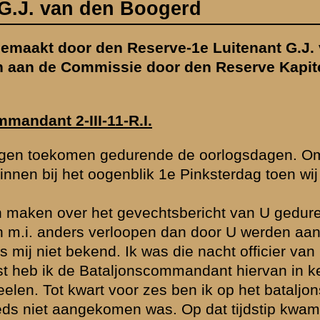
bij de
nde den tijd
angegeven:
piket. Het bericht
ennis gesteld en
nsbureau
de luitenant-
esteld aan de
t het door U
an ging een
en tot 3.30 uur,
vel om eerder
et heeft gezegd
r goed voorstond,
gewonden waren.
n het volgende:
uto naderde
sie. Ik hoorde
g in te nemen.
n van Buren