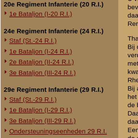
gaan tot een bepaald punt.
Op mijn weg met de sectie 
Overige legeronderdelen
geruimen tijd werd het vuu
3e Regiment Huzaren (3 R.H.)
Het werd intusschen duister.
4e Regiment Huzaren (4 R.H.)
stelling, maar werd op het
Luchtdoelmitrailleurs en -artillerie
moeite bereikte ik de vier
een bataljon jagers, die e
1-II Bataljon Pag.
"
mijn gas
" werd niet geroe
1-IV Bataljon Pag.
Wat verderop, juist bij de 
4e Compagnie Pioniers (4 C.P.)
Het lag grootendeels voor 
bataljon achter de hekwerk
4e Mitrailleurcompagnie (4 M.C.)
direct. Het voorgevoel van
4-II Auto Bataljon
een zware mitrailleur door
11e Grens Bataljon (11 G.B.)
brak de hel los. Handgrana
16e Mitrailleurcomp. (16 M.C.)
en de hekversperring maak
Eerst was de verwarring on
1e Bataljon (I-46 R.I.)
paar soldaten nog twee zwa
3-I-10 R.I. inzake kapitein Sluis
Met behulp van politietroe
resultaat was.... 8 man. 
Overige artillerie-onderdelen
zelf even geweest te zijn g
Rijnbatterij
In de huizen aan de Oostr
1e Afdeling (I-15 R.A.)
maar heel slecht. De 2 zwa
nog een paar man bij de C
1e Afdeling (I-16 R.A.)
bende geschoten en vanuit 
2e Artillerie Meet Compagnie
geloopen wat de rust herga