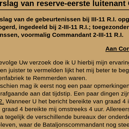
ijkt het mij beter te beginnen bij het oogenblik 1e Pinksterdag toen wij 
n waren.
g een paar opmerkingen maken over het gevechtsbericht van U gedure
tip. Een paar dingen zijn m.i. anders verloopen dan door U werden a
bereikte van graad 4 is mij niet bekend. Ik was die nacht officier van 
mstreeks 4 uur. Allereerst heb ik de Bataljonscommandant hiervan in k
lende bureaux der onderdeelen. Tot kwart voor zes ben ik op het bataljo
nscommandant nog steeds niet aangekomen was. Op dat tijdstip kwam 
ken.
de barak van onze compagnie waarna ik op Uw bevel de sectie heb opg
te vuren op laagvliegende vliegtuigen. Deze opmerking in verband me
t kreeg van graad 4.
11.00 uur kreeg ik de opdracht bedoeld in Uw bericht onder 12. Hiera
. Tenslotte kreeg ik dan het bevel met de opdracht ter plaatse te blijv
nde was ik om ongeveer 4 uur weer terug op Kasteel Broekhuizen.
Be
t gehad.
dat Majoor v.d. Ploeg bij zijn terugkeer van Commandant IVe Divisie ni
eruggeslagen tot Arnhem. Hij deelde mede dat de zaak op de Grebbe e
ntact waren en er nog maar een paar gesneuvelden en slechts enkele 
n de Compagnie (toen nog onder Uw bevel) van Rhenen naar Remmerde
 badinrichting een bespreking met de Sectiecommandanten, toen een a
en. In deze auto was gezeten kapitein van Buren, van de Staf IVe Divi
pdracht gaf terug te trekken om op een achtergelegen punt een stellin
tuatie lang niet zoo fraai was als majoor v.d. Ploeg mededeelde.
als komende van de Divisie beschouwd moest worden, waarop kapitei