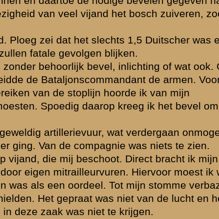
de commandopost
et. De
Noodig was
Enkele secties
 wanhoop vroeg
eb gedaan wat ik
andopost maar
 ettelijke
trailleur die nog
iet) naar ik meen
endaal. Hij werd
ngen.
 zonder
enning wel zo
 die achter mij
Alles rust. Geen
achtergelaten.
ug naar het
n.
g. In Leersum heb
roote weg naar