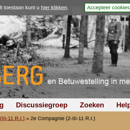
p
 van den
in Dr.
Om de gang van