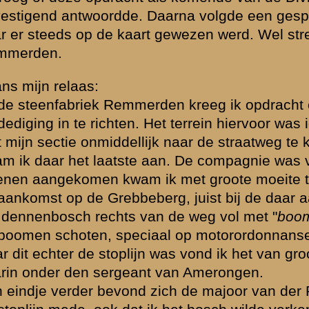
daarheen kreeg ik een geweldig artillerievuur, wat verdergaan onmoge
r verlegd waarna ik verder ging. Van de compagnie was niets te zien.
 Plotseling stootte ik op vijand, die mij beschoot. Direct bracht ik mijn 
zelfde moment bestookt door eigen mitrailleurvuren. Hiervoor moest ik
sprong waar het een leven was als een oordeel. Tot mijn stomme verba
r slechts avondoefening hielden. Het gepraat was niet van de lucht en 
pen, maar gebruld. Orde in deze zaak was niet te krijgen.
plaats waar ik 's middags had laten verkennen, vond ik een gedeelte va
de hekversperring. Ik deelde mijn ervaring van den middag mede en v
versperring zich moest opstellen. Een gedeelte van onze compagnie b
 een overval zat reeds bij me. De reserve 2e luitenant v.d. Veer vroeg
 de boomen te vuren om die kerels onschadelijk te maken. Juist toen h
ten werden gegooid, kerels sprongen uit de boomen, vriend en vijand 
te dat velen niet konden wegkomen. De anderhalve Duitscher had zij
beschrijfelijk. Ik begreep het gevaar hiervan en slaagde erin om met 
re mitrailleurs te redden, die direct beneden aan de berg in stelling 
pen kon ik wat orde in de chaos scheppen. Hier hield ik appel van de 
Deze menschen heb ik in Rhenen een paar uur in een huis kunnen onde
ing ik op verkenning uit in de richting van de Grebbeberg.
and van Rhenen zaten toen al vele Duitschers. Er werd zeven maal op 
re mitrailleurs stonden toen bij het viaduct en deden hun plicht. La
ompagnie zoodat het aantal 14 werd. Van alle kanten werd nu op de n
het eikenhakhout langs de uiterwaarden. Met vrijwilligers heb ik toen p
f.