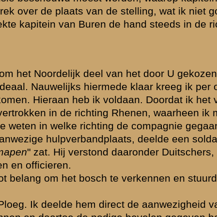
lijk maakte. Na
mitrailleurs in
 weg. Na veel
zing was daar
het wachtwoord
n ons bataljon.
ond dat het
racht ik daar
 ik daarom met
ij wou beginnen
zat door elkaar
n werk gedaan.
behulp van een
werden gebracht.
compagnie. Het
rbrengen. Na er
mij geschoten,
ngzaam kwamen
og ordelooze
atrouille