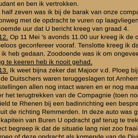
arna volgde een gesprek over de plaats van de stelling, wat ik niet 
 gewezen werd. Wel strekte kapitein van Buren de hand steeds in de ri
den kreeg ik opdracht om het Noordelijk deel van het door U gekozen
Het terrein hiervoor was ideaal. Nauwelijks hiermede klaar kreeg ik pe
jk naar de straatweg te komen. Hieraan heb ik voldaan. Doordat ik het 
an. De compagnie was vertrokken in de richting Rhenen, waarheen ik m
k met groote moeite te weten in welke richting de compagnie gegaa
erg, juist bij de daar aanwezige hulpverbandplaats, deelde een sold
n de weg vol met "
boomapen
" zat. Hij verstond daaronder Duitschers,
al op motorordonnansen en officieren.
n was vond ik het van groot belang om het bosch te verkennen en stuur
t van Amerongen.
ich de majoor van der Ploeg. Ik deelde hem direct de aanwezigheid va
ik het bosch wilde verkennen en daartoe de nodige bevelen gegeven ha
 afwachten en bij aanwezigheid van veel vijand het bosch zuiveren, zo
ontoelaatbaar. Majoor v.d. Ploeg zei dat het slechts 1,5 Duitscher was 
t het verdere verslag zullen fatale gevolgen blijken.
e bevolen tegenaanval, zonder behoorlijk bevel, inlichting of wat ook.
anvalsrichting was, spreidde de Bataljonscommandant de armen. Voo
n juist bevel. Bij het bereiken van de stoplijn hoorde ik van mijn
dat we niet verder moesten. Spoedig daarop kreeg ik het bevel om 