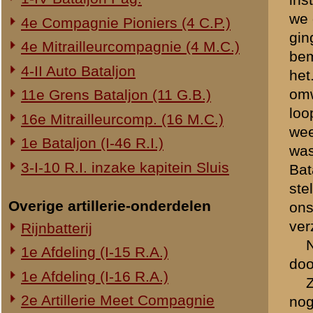
wij hadden geen zoek
van wege de boomen
de verzorging der g
er dreigde gebrek a
er was geen verzame
Hiermede hoop ik aan uw v
inlichtingen
" te geven.
Rheden, 5 feb. 1941.
(get.) J. van Donselaar
Arnhemscheweg 28