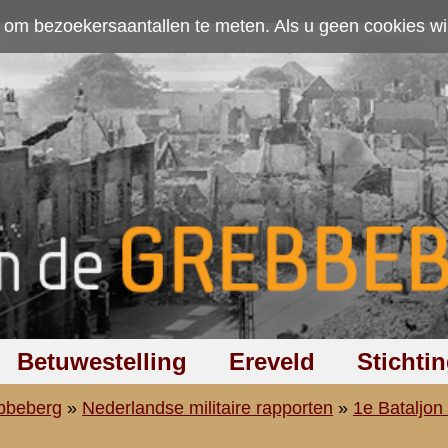
ten. Als u geen cookies wilt toestaan kunt u
hier klikken
.
Accepteer cookies
Ereveld
Stichting
Discussiegroep
Zoeken
Hel
aire rapporten
»
1e Bataljon (I-8 R.I.)
»
3e Compagnie (3-I-8 R.I.)
ig J. van Donselaar
afschrift.
(3e sectie)
Rheden,
Verslag Krijgsverrichtingen 9 - 13 Mei 1940.