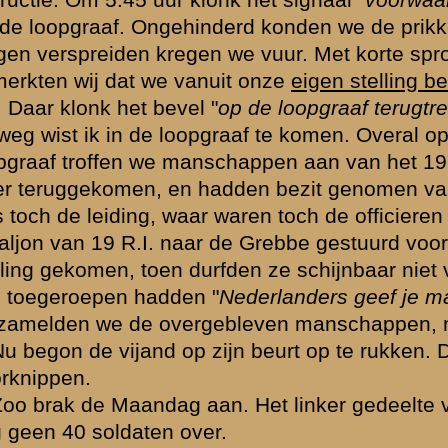
lichten (noodzakelijk in het bosch)
 geen schootsveld.
ewonden liet alles te wenschen over.
an munitie te komen.
lplaats voor het eventueel terugtrekken bekend.
erzoek voldaan te hebben. Gaarne ben ik bereid indien U het wensc
't welk doende,
(get.) J. van Donselaar.
Vaandrig 3-I-8 R.I.
----------------------------------------