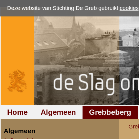
Deze website van Stichting De Greb gebruikt
cookies
om bezoekersaantallen te me
Home
Algemeen
Grebbeberg
Betuwestelling
Grebbeberg
»
Nederlandse milit
Algemeen
Overzicht op naam
Verslag van vaandr
Overzicht op datum
IIe Legerkorps
Vaandrig J. v. Donselaar. 
Stafkwartier IIe Legerkorps
Ondersteuningseenheden II L.K.
IVe Divisie