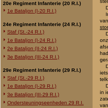
De geest onder de soldate
stikdonker in het bosch, 
Overige legeronderdelen
hadden, konden we daar zo
3e Regiment Huzaren (3 R.H.)
De nachten waren zenuws
om hier en daar moed in t
4e Regiment Huzaren (4 R.H.)
Eindelijk werd het dag, 1e
Luchtdoelmitrailleurs en -artillerie
artillerie achter ons was 
1-II Bataljon Pag.
's Avonds 5.15 uur kregen 
1-IV Bataljon Pag.
instructie. Om 5.45 uur klo
we de loopgraaf. Ongehinde
4e Compagnie Pioniers (4 C.P.)
gingen verspreiden kregen 
4e Mitrailleurcompagnie (4 M.C.)
bemerkten wij dat we vanu
4-II Auto Bataljon
het. Daar klonk het bevel "
omweg wist ik in de loopg
11e Grens Bataljon (11 G.B.)
loopgraaf troffen we mans
16e Mitrailleurcomp. (16 M.C.)
weer teruggekomen, en had
1e Bataljon (I-46 R.I.)
was toch de leiding, waar 
3-I-10 R.I. inzake kapitein Sluis
Bataljon van 19 R.I. naar 
stelling gekomen, toen dur
Overige artillerie-onderdelen
ons toegeroepen hadden "
verzamelden we de overge
Rijnbatterij
Nu begon de vijand op zij
1e Afdeling (I-15 R.A.)
doorknippen.
1e Afdeling (I-16 R.A.)
Zoo brak de Maandag aan.
2e Artillerie Meet Compagnie
nog geen 40 soldaten over