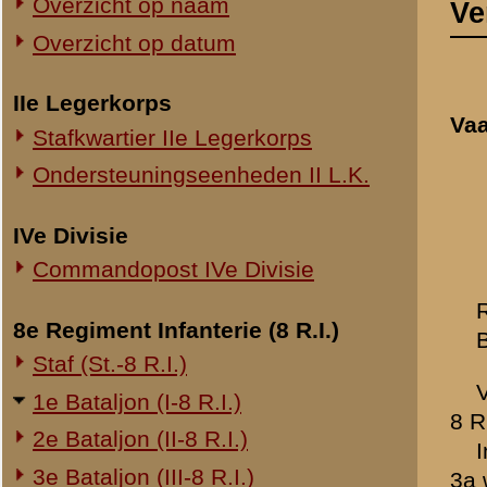
Commandopost IVe Divisie
Regimentscommandant: O
8e Regiment Infanterie (8 R.I.)
Bataljonscommandant: M
Staf (St.-8 R.I.)
Vanaf 6 Januari 1940 t/m d
1e Bataljon (I-8 R.I.)
8 R.I.
2e Bataljon (II-8 R.I.)
In den nacht van 9 op 10 
3e Bataljon (III-8 R.I.)
3a was ingetreden. Ik bega
(Compagniescommandant) o
Ondersteuningseenheden 8 R.I.
ondergrondsche veldkeuken
stelling, waar men bezig w
11e Regiment Infanterie (11 R.I.)
op den Grebbeberg en ze st
2e Bataljon (II-11 R.I.)
het bosch. Omstreeks 4 uu
3e Bataljon (III-11 R.I.)
kwam onze luchtdoelartiller
Ondersteuningseenheden 11 R.I.
eerst vliegtuigen kwamen t
Omstreeks 5 uur was "
de g
19e Regiment Infanterie (19 R.I.)
Groepscommandanten in de 
mitrailleurs liet ik op de
Staf (St.-19 R.I.)
soldaten van onze compagn
1e Bataljon (I-19 R.I.)
compagnie aanwezig was. D
2e Bataljon (II-19 R.I.)
verbinding met de andere 
3e Bataljon (III-19 R.I.)
de stelling te bezetten. Zo
beneden geschoten.
Ondersteuningseenheden 19 R.I.
Herhaaldelijk deden vijand