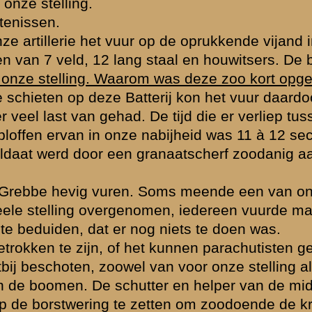
agavond. Het was
n schijnwerpers
ze weg vinden
r geschoten. De
er kreeg zijn
looppas verlieten
n tirailleurlinie
r. Plotseling
oorwaarts ging
ling, langs een
 gewonden. In de
en. Ze waren nu
n schieten. Waar
ndag was een
cies aan onze
ie bij de aanval
sten. Direct
erringen
den, we hadden