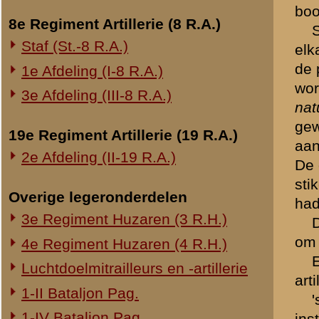
We hielden stand in het r
Onderwerp gerelateerd
vijand was reeds tot aan 
hielden we de vijand nog 
Opblazen spoorbrug bij Rhenen
12.45 uur konden we de ste
Onderzoek Ouwehand
terugtrekken. Onze eenige 
Pfeifpatronen
mitrailleur stond. Door op
Inspectietochten C.V. 1940
machinegeweer tot zwijgen
artillerie beschoten. Tuss
Strafprocessen 1941-1942
Even buiten Elst moesten 
Overige rapporten
Gedeeltelijk op fietsen en 
Er was totaal geen verban
In Utrecht verzamelde de 
verlaten in de richting Vree
Onderweg hoorden wij dat 
gebleven, daarna gingen w
naar Wijk bij Duurstede g
ben ik de oorlog ingegaan,
Tot slot korte opmerking
leiding ontbrak.
vele sergeanten ken
de mitrailleurs weig
de onderdeelen werd
er was geen aanvoer