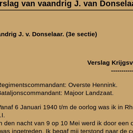
----------------------------------------
verste Hennink.
ajoor Landzaat.
e oorlog was ik in Rhenen gelegerd. Tijdens de oorlogsdagen was ik v
Mei werd ik door een ordonnans gewekt. Deze deelde mij mede dat st
f mij terstond naar de compagnieverzamelplaats. Hier kreeg ik van den k
pdracht om toezicht te houden op het overbrengen van de keukeninv
. Omstreeks half 4 des morgens was dit afgeloopen. Hierna begaf ik 
as de noodvoorraden en de munitie op te bergen. Onze stelling was de
rekte zich uit vanaf de Utrechtschestraatweg tot aan den Rijn. De stell
r kwamen de vijandelijke bommenwerpers geëscorteerd door jagers ov
ie in actie. Omstreeks 4.15 uur werd het eerste vijandelijke toestel n
amelijk laag over, maar het meerendeel der toestellen vloog op een gr
roote trek over
". Intusschentijd was mijn sectie onder leiding van een 
stelling aangekomen. Terstond heb ik toen de stelling laten bezetten
 helling aan de Rijnkant opstellen tegen luchtdoelen. Langzamerhand k
ie opdagen. Omstreeks 8 uur kon gezegd worden dat het grootste ge
e commandopost was 's morgens vroeg direct bezet. De telefonist h
posten en met de Bataljonspost. Het eenigste bevel dat ik dien dag g
over wij vanuit onze stelling konden zien werden er dien morgen 6 vlie
elijke jagers aanvallen op stellingen in de Betuwe (die wij van onze