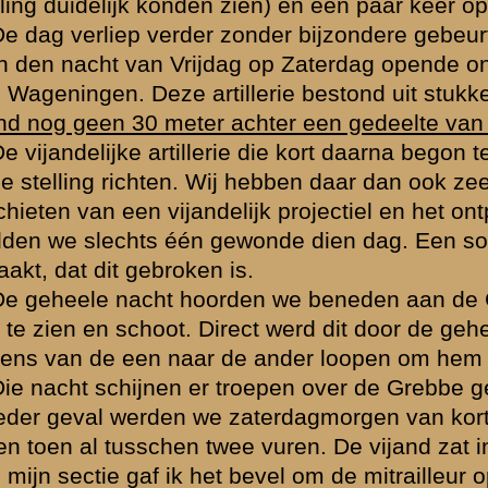
n was uitstekend, iedereen was vol goede moed. Zoo werd het Zaterd
hier en daar hoorden we iemand in de boom klimmen, maar daar we gee
o goed als niets tegen doen.
loopend. Tastend langs de wanden van de loopgraaf moesten we on
e spreken waar het noodig was.
 Pinksterdag. De vijand zat in het voorterrein. Zoo nu en dan werd e
verdwenen.
we bericht dat we het voorterrein van vijanden moesten zuiveren. Ied
nk het signaal "
voorwaarts
", voor velen was dit het laatste signaal. In 
rd konden we de prikkeldraadversperring passeeren maar toen we ons i
we vuur. Met korte sprongen ging het voorwaarts, het vuur werd hevige
it onze
eigen stelling beschoten werden, vijand?
We wisten het niet, v
op de loopgraaf terugtrekken
". Nog steeds kregen we vuur uit onze stel
raaf te komen. Overal op het veld en op de hoofdweg lagen dooden en
chappen aan van het 19 R.I. Dezelfden die de vorige avond terugtrokk
den bezit genomen van onze stelling en hieruit waren ze op ons gaa
waren toch de officieren van 19 R.I.? In de nacht van Zaterdag op Zo
de Grebbe gestuurd voor het doen van een tegenaanval. Ze zijn tot pre
fden ze schijnbaar niet verder, want ze keerden terug. Wie waren het d
Nederlanders geef je maar over!
". Vragen waarop we geen antwoord wi
bleven manschappen, meer dan de helft was dood, gewond, gevlucht.
n beurt op te rukken. De geheele nacht hoorden wij ze de draadversp
 Het linker gedeelte van de stelling konden we niet meer bezet hou
.