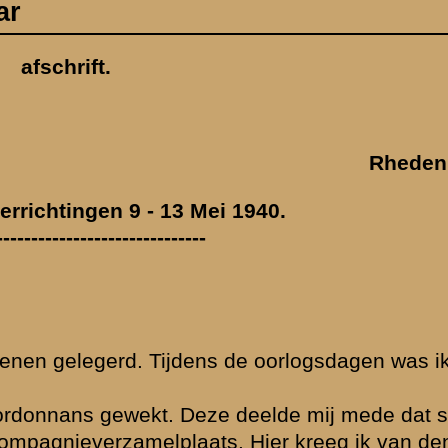
aandrig bij 3-I-
rijdvaardigheid
apitein Brittijn
entaris naar de
mij naar de
 stoplijn boven
ing lag geheel in
er. Terstond
eergehaald. De
oote hoogte.
der
. Een van de drie
wamen er meer
deelte der
ad spoedig
ekregen heb was
gtuigen naar
 hoog gelegen