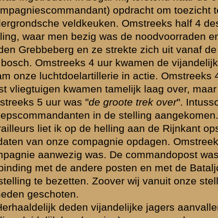
ien) en een paar keer op onze stelling.
nder bijzondere gebeurtenissen.
p Zaterdag opende onze artillerie het vuur op de oprukkende vijand i
erie bestond uit stukken van 7 veld, 12 lang staal en houwitsers. De ba
chter een gedeelte van onze stelling. Waarom was deze zoo kort opge
 die kort daarna begon te schieten op deze Batterij kon het vuur daardo
hebben daar dan ook zeer veel last van gehad. De tijd die er verliep tu
ijk projectiel en het ontploffen ervan in onze nabijheid was 11 à 12 s
onde dien dag. Een soldaat werd door een granaatscherf zoodanig aa
.
n we beneden aan de Grebbe hevig vuren. Soms meende een van on
rect werd dit door de geheele stelling overgenomen, iedereen vuurde 
e ander loopen om hem te beduiden, dat er nog niets te doen was.
pen over de Grebbe getrokken te zijn, of het kunnen parachutisten g
aterdagmorgen van kortbij beschoten, zoowel van voor onze stelling al
e vuren. De vijand zat in de boomen. De schutter en helper van de midd
 bevel om de mitrailleur op de borstwering te zetten om zoodoende de k
dversperring rijkelijk van kogels te voorzien.
 iemand in een groenachtig pak naar beneden vallen. Maar daar de
hts met de mitrailleur een klein gedeelte onder vuur nemen. Slechts op
gen stonden, waren de boomen verwijderd, daarvoor of er achter moch
e geen schietsleuven hakken? Het antwoord is: "
men vond het jamme
". Het dichte bosch en daardoor het slechte zicht is een van de ergste
vuur van den vijand steeds heviger. Eten en drinken kon niet meer w
vroeg onze kapitein om versterking of aflossing, het antwoord was st