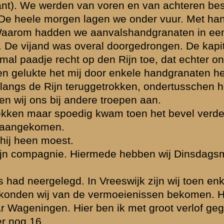
8 Februari 1941.
 die plaatsen
erberne de
F.J.L. in den...
»