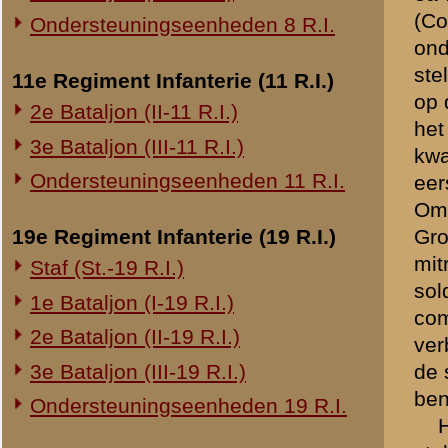
stelling duidelijk konden z
20e Regiment Infanterie (20 R.I.)
De dag verliep verder zo
1e Bataljon (I-20 R.I.)
In den nacht van Vrijdag o
van Wageningen. Deze artill
24e Regiment Infanterie (24 R.I.)
stond nog geen 30 meter a
Staf (St.-24 R.I.)
De vijandelijke artillerie
1e Bataljon (I-24 R.I.)
onze stelling richten. Wij 
afschieten van een vijandel
2e Bataljon (II-24 R.I.)
hadden we slechts één gew
3e Bataljon (III-24 R.I.)
geraakt, dat dit gebroken is
De geheele nacht hoorde
29e Regiment Infanterie (29 R.I.)
iets te zien en schoot. Di
Staf (St.-29 R.I.)
telkens van de een naar d
Die nacht schijnen er troe
1e Bataljon (I-29 R.I.)
in ieder geval werden we z
3e Bataljon (III-29 R.I.)
zaten toen al tusschen twe
Ondersteuningseenheden 29 R.I.
van mijn sectie gaf ik het
boomen voor de prikkeldraa
8e Regiment Artillerie (8 R.A.)
Spoedig zagen we dan ook
Staf (St.-8 R.A.)
elkaar stonden kon ik slec
de prikkeldraadversperrin
1e Afdeling (I-8 R.A.)
worden, waarom mochten w
3e Afdeling (III-8 R.A.)
natuurschoon te vernielen
geweest. Die dag werd het 
19e Regiment Artillerie (19 R.A.)
aangevoerd. Herhaaldelijk 
2e Afdeling (II-19 R.A.)