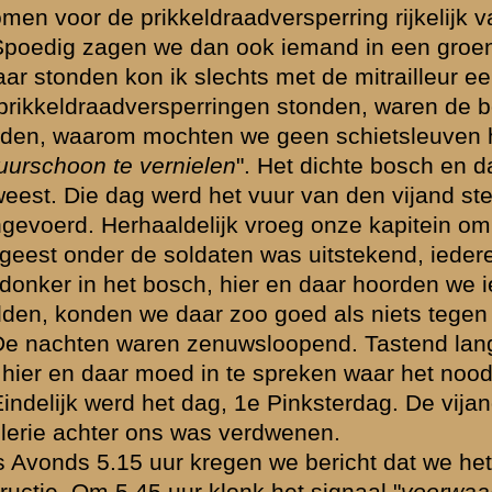
echter gedeelte (Rijnkant). We werden van voren en van achteren be
Rhenen doorgedrongen. De heele morgen lagen we onder vuur. Met ha
eenigszins op afstand. Waarom hadden we aanvalshandgranaten in een
lling niet meer houden. De vijand was overal doorgedrongen. De kapit
kans hiertoe was een smal paadje recht op den Rijn toe, dat echter o
 de borstwering te klimmen gelukte het mij door enkele handgranaten he
 te brengen. We zijn belangs de Rijn teruggetrokken, ondertusschen h
chen Rhenen en Elst sloten wij ons bij andere troepen aan.
wij nog een linie betrekken maar spoedig kwam toen het bevel verder
auto's zijn wij in Utrecht aangekomen.
d, niemand wist waar hij heen moest.
kapitein de rest van zijn compagnie. Hiermede hebben wij Dinsdags
swijk.
Nederland de wapens had neergelegd. In Vreeswijk zijn wij toen en
e naar Benschop. Hier konden wij van de vermoeienissen bekomen. Hie
egaan en vervolgens naar Wageningen. Hier ben ik met groot verlof g
 in Wageningen had ik er nog 16.
en waaraan naar ik meen wel goede aandacht geschonken mag worde
merkten zich als lafaards en waren al spoedig spoorloos verdwenen.
erden ieder oogenblik.
en niet afgelost.
 van levensmiddelen en drinkwater.