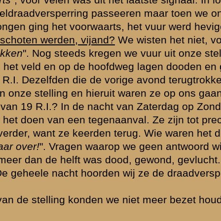
ht "
nadere