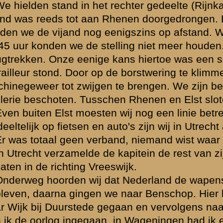
Rheden, 1
ijd op de Grebbeberg is een vergissing begaan. U gelieve te lezen op
ordt, het 11 R.I. Hierbij moge nog vermeld worden dat de Luitenant V
en bij ons in de stelling aan de strijd deelnam.
----------------------------------------
(
Dit verslag is tot stand gekomen door medewerking van M.F.M. Keizers.
)
Brondocument 2
(PDF, 227.11 KB)
g sergeant G. van...
Verklaring van cadet-vaandrig 
waarden
|
Begrippenlijst
|
Veelgestelde vragen
|
Afkortingen