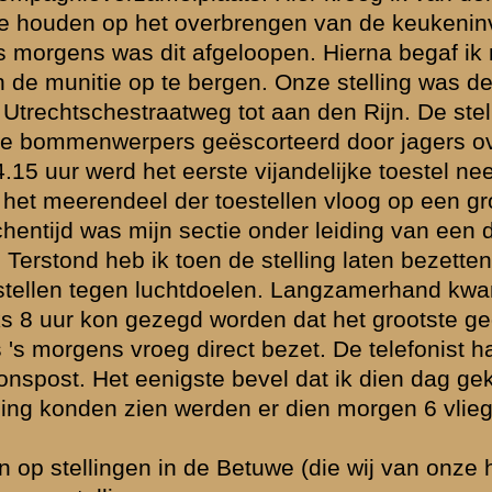
n de nabijheid
tterij 7 veld
steld?
or precies op
sschen het
econden. Gelukkig
n zijn been
ze soldaten ook
maar. We moesten
eweest zijn, maar
s er achter. We
elste mitrailleur
ruinen van de
 boomen dicht op
 de plaats waar
t niets weggekapt
r zooveel
 nadeelen
orden
eeds ontkennend.