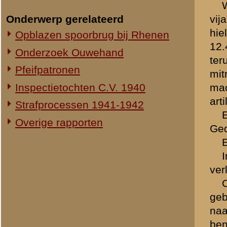
In mijn verslag van de str
waar het 19 R.I. genoemd w
eenigste Officier was die to
Brondocument 1
(PDF, 2.28 MB)
«
Verslag van dienstplichti
© 1998-2026
Stichting De Greb
|
Overzicht recente aanvullingen
|
Gebruiksvoor