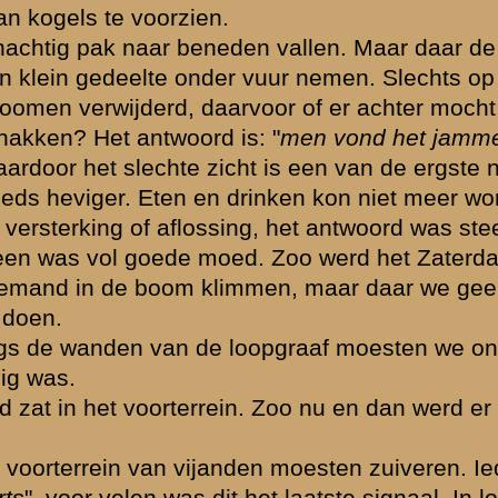
schoten. De
ndgranaten
 stoplijn? Om
ein gaf het bevel
nder vuur van een
t
evig door de
 terugtrekken.
middags Utrecht
kele dagen
rvan zijn wij
egaan. Met 37 man
n.