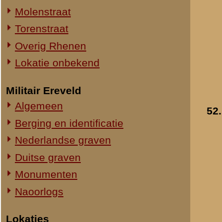
Straatweg Rhenen-Wageningen
Omgeving bij de Grebbesluis
Stellingen
Spoorbrug over de Rijn
Het Viaduct en omgeving
Ouwehand's Dierenpark
Hotels en Restaurants
53.
Actuele situatie objecten
Legeronderdelen
Staf 8 R.I.
Staf I-8 R.I.
1-I-8 R.I.
3-I-8 R.I.
Mitrailleurcompagnie I-8 R.I.
Staf II-8 R.I.
1-II-8 R.I.
2-II-8 R.I.
3-II-8 R.I.
Staf III-8 R.I.