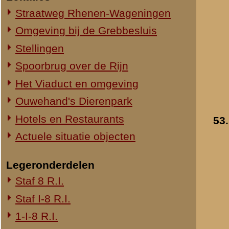
54.
1-III-8 R.I.
2-III-8 R.I.
3-III-8 R.I.
Mitrailleurcompagnie III-8 R.I.
8e Compagnie Pag.
8e Compagnie Mortieren
8e Regiment Artillerie
4e Mitrailleurcompagnie (4 M.C.)
II-11 R.I.
2-III-11 R.I.
Mitrailleurcompagnie II-19 R.I.
Staf III-19 R.I.
1-III-19 R.I.
2-III-19 R.I.
55.
3-III-19 R.I.
Mitrailleurcompagnie III-19 R.I.
19e Compagnie Pag.
15e Regiment Artillerie
Luchtwachtdienst