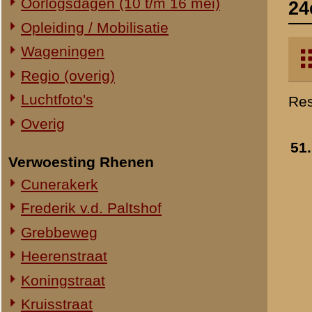
Verwoesting Rhenen
Cunerakerk
Frederik v.d. Paltshof
Grebbeweg
Heerenstraat
Koningstraat
Kruisstraat
Molenstraat
Torenstraat
Overig Rhenen
Lokatie onbekend
Militair Ereveld
Algemeen
52.
Berging en identificatie
Nederlandse graven
Duitse graven
Monumenten
Naoorlogs
Lokaties