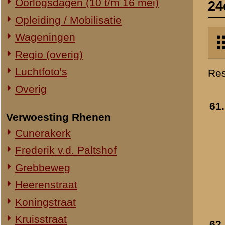
Verwoesting Rhenen
café Mulders te Puiflij
Cunerakerk
- na mei 1940
»
meer info
Frederik v.d. Paltshof
Toegevoegd:
16 okt 2008
Grebbeweg
Heerenstraat
Koningstraat
Kruisstraat
62.
Versperring op de
Molenstraat
Drutenscheweg bij de
Bouwing tussen Drute
Torenstraat
en Puiflijk
- na mei 19
Overig Rhenen
»
meer info
Lokatie onbekend
Toegevoegd:
16 okt 2008
Militair Ereveld
Algemeen
63.
Plaatsnaambord van 
Berging en identificatie
A.N.W.B. op het
Nederlandse graven
Javaplein te Druten
- 1939-1940
Duitse graven
»
meer info
Monumenten
Toegevoegd:
16 okt 2008
Naoorlogs
Lokaties