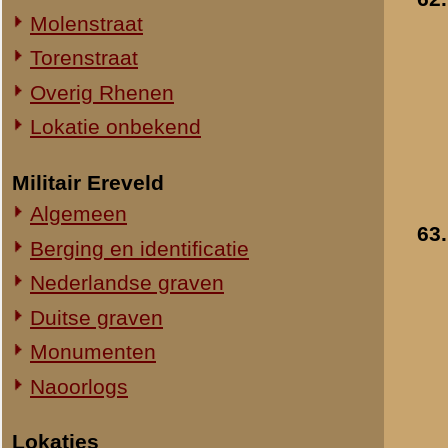
64.
Reserve-eerste luitena
Straatweg Rhenen-Wageningen
Lingen (l) en
Omgeving bij de Grebbesluis
wachtmeester Stam (r
Stellingen
- 1939-1940
»
meer info
Spoorbrug over de Rijn
Toegevoegd:
16 okt 2008
Het Viaduct en omgeving
Ouwehand's Dierenpark
Hotels en Restaurants
65.
Oefening met brancar
Actuele situatie objecten
(Staf I-24 R.I.)
- 1939-1940
Legeronderdelen
»
meer info
Staf 8 R.I.
Toegevoegd:
16 okt 2008
Staf I-8 R.I.
1-I-8 R.I.
3-I-8 R.I.
Mitrailleurcompagnie I-8 R.I.
Resultaten
61
-
70
van
14
Staf II-8 R.I.
1-II-8 R.I.
«
Luchtwachtdienst
2-II-8 R.I.
3-II-8 R.I.
Staf III-8 R.I.