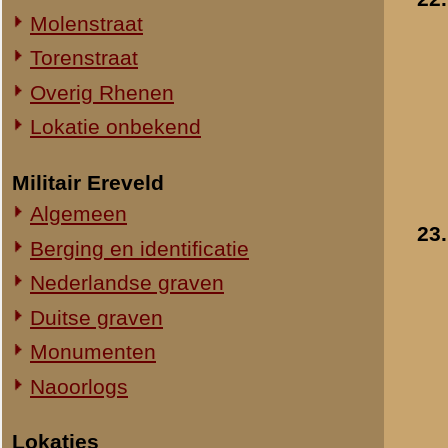
24.
Intocht van Sint-Nicol
Straatweg Rhenen-Wageningen
in Deest
- 1939
Omgeving bij de Grebbesluis
Toegevoegd:
16 okt 2008
Stellingen
Spoorbrug over de Rijn
Het Viaduct en omgeving
Ouwehand's Dierenpark
Hotels en Restaurants
25.
Op herhalingsoefenin
Actuele situatie objecten
de Harskamp
- 11-29 september 19
Legeronderdelen
»
meer info
Staf 8 R.I.
Toegevoegd:
16 okt 2008
Staf I-8 R.I.
1-I-8 R.I.
3-I-8 R.I.
Mitrailleurcompagnie I-8 R.I.
Resultaten
21
-
30
van
14
Staf II-8 R.I.
1-II-8 R.I.
«
Luchtwachtdienst
2-II-8 R.I.
3-II-8 R.I.
Staf III-8 R.I.