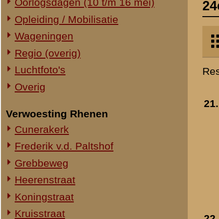
Verwoesting Rhenen
de dichtgevroren Waal
Cunerakerk
- 1939-1940
Toegevoegd:
26 nov 2005
Frederik v.d. Paltshof
Grebbeweg
Heerenstraat
Koningstraat
Kruisstraat
22.
Militairen van 24 R.I.
Molenstraat
- 1939-1940
Toegevoegd:
26 nov 2005
Torenstraat
Overig Rhenen
Lokatie onbekend
Militair Ereveld
Algemeen
23.
Sint-Nicolaas in Deest
Berging en identificatie
- 1939
Nederlandse graven
»
meer info
Duitse graven
Toegevoegd:
16 okt 2008
Monumenten
Naoorlogs
Lokaties