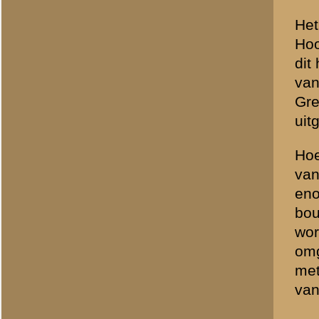
Dr. H.P. Deys, corres
Het Hoornwerk: beeldm
Ansichtkaart van de straatw
met duidelijk zichtbaar aan 
Hoornwerk. (Eigen collectie 
Kazemat S13 op het Hoornwer
1984)
Uitzicht richting Wageningen
(B. Rietberg - www.grebbelini
Kazemat S14 op het Hoornwer
www.grebbelinie.nl - maart 1