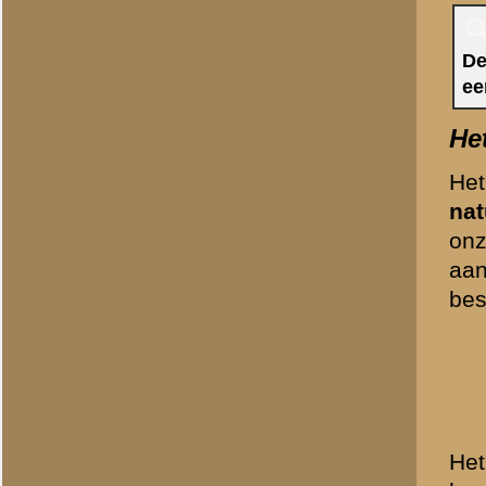
Opgeworpen grond op het H
collectie - oktober 1999)
Het Hoornwerk anno 2001. (Ei
2001)
Kazemat S13 vakkundig weg
oorspronkelijke gracht omge
tuinvijver. (Eigen collectie - 
Luchtopname van het Hoornwe
1940)
Brondocument
(PDF, 1.86 MB)
«
Informatiepanelen op Ere