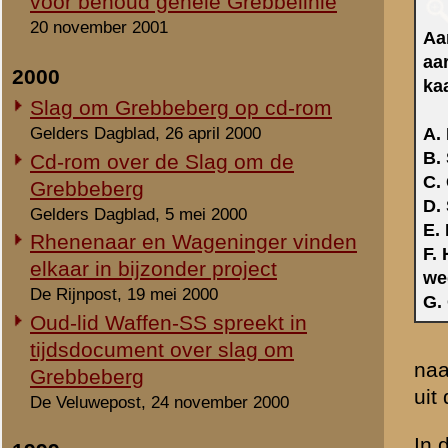
voorposten halverwege de
verzet van de voorposten ge
In de avond trachten Duit
pantserafweergeschut opges
Grift op te blazen, als de r
Onder bescherming van het 
dringen, Duitse successen 
Hoornwerk. Falende mitrai
steeds meer tot een illusie.
Het gedeelte van het Hoornw
straatweg Rhenen - Wagenin
Wageningen. Rechts op de ac
helling van de Grebbeberg. 
geheel links, gecamoufleerd 
collectie - 1940)
»
meer
De volgende dag walst de D
infanterie. Vanaf de Wagen
schans. Om 12.30 uur word
beheersen zij het Hoornwe
herstel van het maar half 
Duitse eenheden. Deze ernst