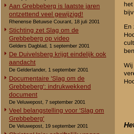
ChristenUnie: schriftelijk vragen
Een reiziger die in vervlog
inzake de Grebbeberg
gang over de Grebbeberg m
19 september 2001
over de sluis in de Grift 
ChristenUnie op de bres voor de
kon worden begonnen. Tege
Grebbeberg
duiker onder de weg doorge
Rhenense Betuwse Courant, 26 september
zijn dientengevolge verdwe
2001
Videoband Grebbeberg weer
Hoornwerk dat al eeuwenla
verkrijgbaar
bestaande schans die aan 
De Veluwepost, 5 oktober 2001
In 1745 als vanwege de Oos
TERUGBLIK / De Slag om de
defensie-inspanning naar e
Grebbeberg
dit verdedigingswerk niet 
Trouw, 19 oktober 2001
terug op de 80-jarige oorlo
Documentatie bij 'vergeten slag' om
aangelegd in het (toenterti
Grebbeberg
niet veel enthousiasme op
Gelders Dagblad, 23 oktober 2001
GS streven naar integrale aanpak
voor behoud gehele Grebbelinie
20 november 2001
Aangegeven in groen het Ho
aarden wallen en grachten. 
2000
kaart voor een uitvergroting.
Slag om Grebbeberg op cd-rom
Gelders Dagblad, 26 april 2000
A. De Grebbe of Grift
B. Sluis met bruggetje over d
Cd-rom over de Slag om de
C. Grebbedijk
Grebbeberg
D. Straatweg richting Wagen
Gelders Dagblad, 5 mei 2000