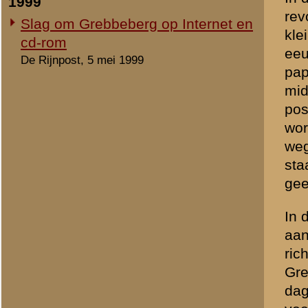
Hoornwerk is uitgespeeld 
Pinksterdag valt de Grebb
Het slechts ten dele opgebla
Grift. (mei 1940)
»
meer
Het Hoornwerk: nu
Het Utrechts Landschap is 
Hoornwerk en gaat naar on
dit historisch erfgoed om. V
van het Hoornwerk, het ge
Grebbedijk, belangrijke h
uitgevoerd.
Hoe anders is het gesteld 
van Van Dam bevindt. Tijd
enorme bergen grond. Dit b
bouwactiviteiten en de her
worden. De wal is sterk ge
omgetoverd tot een tuinvij
met aarde toegedekt, missch
van verdedigingswerk met a