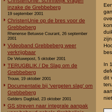
E. De Grebbeberg
Rhenenaar en Wageninger vinden
F. Hotel de Grebbe, gelegen 
elkaar in bijzonder project
weg naar Rhenen
De Rijnpost, 19 mei 2000
G. Oorspronkelijke woning v
Oud-lid Waffen-SS spreekt in
tijdsdocument over slag om
naar de Grebbeberg stevig 
Grebbeberg
uit de periode 1784-1788.
De Veluwepost, 24 november 2000
In de achttiende en negen
1999
revolutionaire Franse lege
Slag om Grebbeberg op Internet en
kleine republiek de verded
cd-rom
eeuw later is het wel raak
De Rijnpost, 5 mei 1999
papier. In de periode die v
middelen ter beschikking g
positie in de frontlijn. De 
worden vier kazematten ge
weg die over het Hoornwer
staanders. Loopgraven op 
geen plaats is.
In de vroege ochtend van 
aanval op ons land in en 
richting Grebbeberg. Op 11
Grebbeberg met een hevige 
dag overmeesteren de S.S'