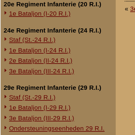
Overige legeronderdelen
3e Regiment Huzaren (3 R.H.)
4e Regiment Huzaren (4 R.H.)
Luchtdoelmitrailleurs en -artillerie
1-II Bataljon Pag.
1-IV Bataljon Pag.
4e Compagnie Pioniers (4 C.P.)
4e Mitrailleurcompagnie (4 M.C.)
4-II Auto Bataljon
11e Grens Bataljon (11 G.B.)
16e Mitrailleurcomp. (16 M.C.)
1e Bataljon (I-46 R.I.)
3-I-10 R.I. inzake kapitein Sluis
Overige artillerie-onderdelen
Rijnbatterij
1e Afdeling (I-15 R.A.)
1e Afdeling (I-16 R.A.)
2e Artillerie Meet Compagnie