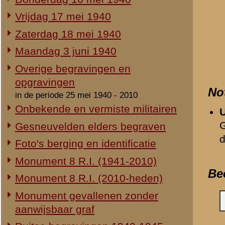
Duitse begravingen 1940-1945
Opmerkingen
Geen.
Herdenking 8 R.I. 2e Pinksterdag
2e Pinksterdag 2005
Relevante links
2e Pinksterdag 2004
Verwijzende document
2e Pinksterdag 2003
-
3-I-8 R.I. (3e Compagn
2e Pinksterdag 1999 - 2002
-
Opening van de tentoons
-
Donderdag 16 mei 194
In het nieuws...
-
Monument 8e Regiment 
Monument ter nagedachtenis aan
-
Monument 8e Regiment 
de gesneuvelden van de Vrijwillige
-
50 jaar geleden...
Landstorm
Gedeelde afbeeldingen
Eigen redactie, 4 augustus 2014
-
Martinus Hendrikus De
Restauratie 8 R.I.-monument
-
Jacobus Gradus van G
Eigen redactie, 12 april 2010
-
Hendricus Johannes d
Opening tentoonstelling 'Daar
-
Hendrikus Johannes H
spraken wij nooit over...'
-
Hermanus Henricus Ma
Eigen redactie, 23 november 2005
-
Wilhelmus Bernardus 
Herinrichting informatiecentrum
-
Marten Thijssen
Eigen redactie, april/mei 2005
-
Albert Verwoert
Onthulling nieuw monument
-
Wilhelm Grootenhuis
Eigen redactie, 21 april 2005
Vervanging grafstenen
Eigen redactie, najaar 2003
«
Johannes Gerdsen