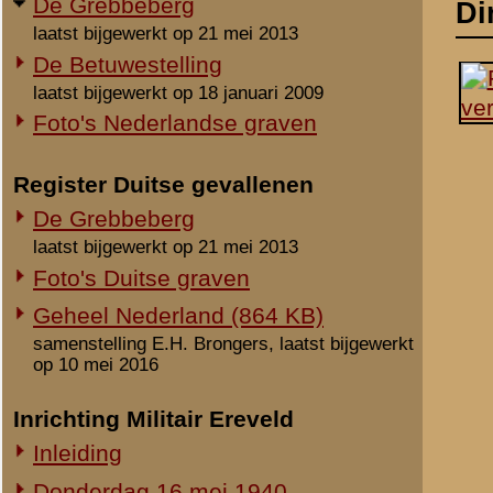
laatst bijgewerkt op 21 mei 2013
Foto's Duitse graven
Geheel Nederland (864 KB)
samenstelling E.H. Brongers, laatst bijgewerkt
op 10 mei 2016
Inrichting Militair Ereveld
Inleiding
Donderdag 16 mei 1940
Vrijdag 17 mei 1940
Zaterdag 18 mei 1940
Maandag 3 juni 1940
Overige begravingen en
opgravingen
Notities
in de periode 25 mei 1940 - 2010
Onbekende en vermiste militairen
Uit het rapport Sellies
Gevonden op 16 mei 194
Gesneuvelden elders begraven
de oostelijke oever van
Foto's berging en identificatie
Monument 8 R.I. (1941-2010)
Beeldmateriaal
Monument 8 R.I. (2010-heden)
Monument gevallenen zonder
aanwijsbaar graf