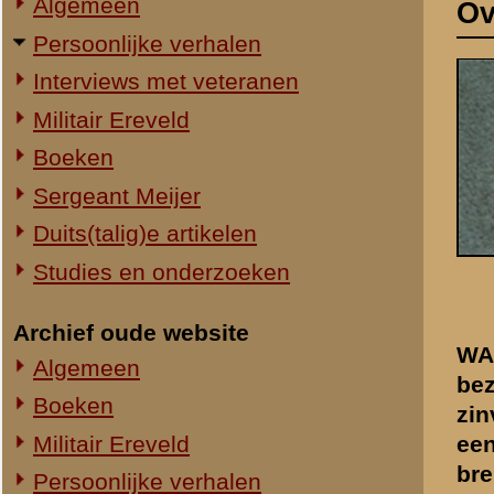
Studies en onderzoeken
Archief oude website
WAGENINGEN/RHENEN/LIEND
Algemeen
bezigheid van velen. Zek
Boeken
zinvolle tijdspassering.
Militair Ereveld
eens interessante person
brengen.
Maar het kan oo
Persoonlijke verhalen
theoretisch materiaal v
Ouwehand's Dierenpark
uit Wageningen. Hij probe
Sergeant Meijer
neef van zijn oma Teuntj
in mei 1940. Van den Ber
Studies
Bij het uitzoeken van zijn
Zie ook:
informatie te vergaren over
Algemeen 1939-'40
Septer. Jan van den Berg: 
dat een neef van mijn vad
1940 in Rhenen was overl
Duitsers de Grebbeberg in
gesneuveld zijn? Ik kwam e
was. Zijn naam komt voor i
vragen waren het begin van
bevat.
Gerrit Jan Septer werd op