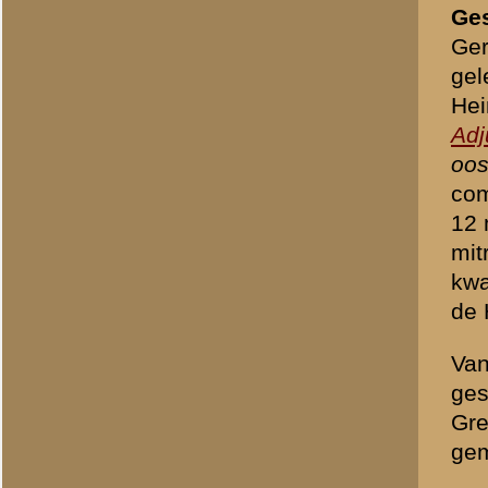
Gerrit Jan Septer werd 23 
1940
".
Twijfel
Deskundigen benad
stellen zij, dat 
zijn gesneuveld. 
aan de wandel gi
bekend dat zij o
meer vreemde din
meehielp de gesn
bleek, na vrijlat
de pijnlijke fout
uniformjasje aan
de predikant wel 
hij er verder gee
Brondocument 1
(PDF, 362.82 KB)
«
Mobilisatie en oorlogstij