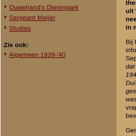
Septer en Jantje Zaaijer. G
ingedeeld bij het 8e Regi
op 20 maart 1937 ging hij o
Door de dreiging van een D
op 29 augustus 1939 opkom
Infanterie. Op vrijdag 1 s
Informatie
Zie voor verdere
www.vandenbergb
is beschikbaar o
jan@vandenbergb
Bloemenkransen bij het 8 R.
Grebbeberg, gelegd tijdens d
op 2e Pinksterdag. (12 mei 2
de stoplijn en tenslotte de r
De frontlijn volgde de Grift
westen van de erebegraafpla