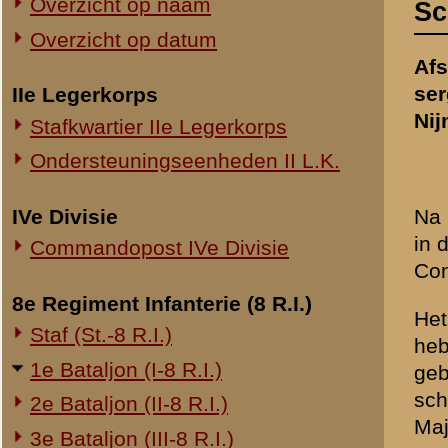
in de eerste plaats mijn h
Commandopost IVe Divisie
Commandant.
8e Regiment Infanterie (8 R.I.)
Het is mij daarom eenerzi
Staf (St.-8 R.I.)
heb mogen strijden. Hierdoo
1e Bataljon (I-8 R.I.)
gebleken. Zelf vooropgaande
scheen hem heelemaal geen
2e Bataljon (II-8 R.I.)
Majoor gekregen.
3e Bataljon (III-8 R.I.)
Ondersteuningseenheden 8 R.I.
Bij het verloop der strijd
wilden ons toen gaan meld
11e Regiment Infanterie (11 R.I.)
omsingeld door de Duitsch
2e Bataljon (II-11 R.I.)
Met een groote minderheid
3e Bataljon (III-11 R.I.)
verscheidene uren stand g
Ondersteuningseenheden 11 R.I.
geen gevolg hebben gegeven,
gekneld. Er bleef ons toen
19e Regiment Infanterie (19 R.I.)
nog twee man te hebben ve
nadere inlichtingen bereid
Staf (St.-19 R.I.)
1e Bataljon (I-19 R.I.)
2e Bataljon (II-19 R.I.)
3e Bataljon (III-19 R.I.)
«
Opstelling en bevelen- en
Ondersteuningseenheden 19 R.I.