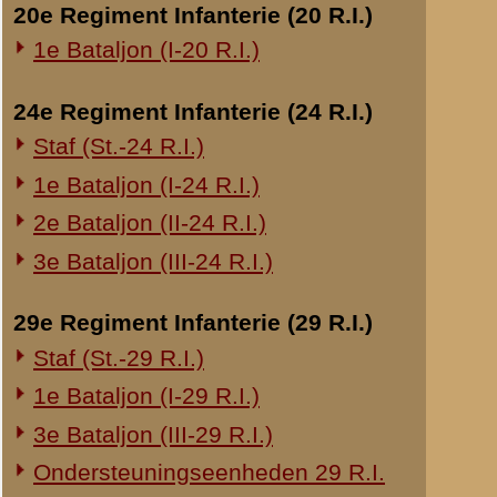
Overige legeronderdelen
3e Regiment Huzaren (3 R.H.)
4e Regiment Huzaren (4 R.H.)
Luchtdoelmitrailleurs en -artillerie
1-II Bataljon Pag.
1-IV Bataljon Pag.
4e Compagnie Pioniers (4 C.P.)
4e Mitrailleurcompagnie (4 M.C.)
4-II Auto Bataljon
11e Grens Bataljon (11 G.B.)
16e Mitrailleurcomp. (16 M.C.)
1e Bataljon (I-46 R.I.)
3-I-10 R.I. inzake kapitein Sluis
Overige artillerie-onderdelen
Rijnbatterij
1e Afdeling (I-15 R.A.)
1e Afdeling (I-16 R.A.)
2e Artillerie Meet Compagnie