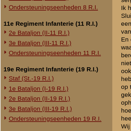
vijandelijk vuur, dat het n
20e Regiment Infanterie (20 R.I.)
onze stelling gesprongen 
1e Bataljon (I-20 R.I.)
meter geloopen of Nelis we
Wij hebben nog getracht b
24e Regiment Infanterie (24 R.I.)
afgegaan, waar die toen ge
Staf (St.-24 R.I.)
gegaan, zoo goed en zoo kw
1e Bataljon (I-24 R.I.)
de Cuneraweg kwam hebben 
genomen. Toen ook daar ko
2e Bataljon (II-24 R.I.)
weer verder terug te gaan. 
3e Bataljon (III-24 R.I.)
daar den vijand met groote
toen sergeant Versluis ook
29e Regiment Infanterie (29 R.I.)
heuveltje getracht ons zoo
Staf (St.-29 R.I.)
hevig werd dat wij het on
1e Bataljon (I-29 R.I.)
gevallen, ik denk ongevee
gewond was. “Ik geloof wel 
3e Bataljon (III-29 R.I.)
overeind hielp is hij weer
Ondersteuningseenheden 29 R.I.
geschoten en hoewel ik toe
Hij liep nog een paar pass
8e Regiment Artillerie (8 R.A.)
graag ik dit ook gedaan z
Staf (St.-8 R.A.)
dit echter niet mogelijk. Wa
1e Afdeling (I-8 R.A.)
gekomen en zijn toen same
achter Veenendaal uit kwa
3e Afdeling (III-8 R.A.)
om te zien of er soms nog 
onderweg inhaalden, doch i
19e Regiment Artillerie (19 R.A.)
Sergeant Versluis, Koebrug
2e Afdeling (II-19 R.A.)