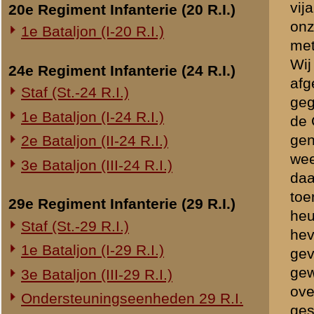
gegaan zijn. Wel is mij to
te zien waren, ook niet tij
Overige legeronderdelen
van 13 Mei toch nog wel e
3e Regiment Huzaren (3 R.H.)
Wij zijn toen verder terug
4e Regiment Huzaren (4 R.H.)
wij toch niets meer uitvoere
En hiermede heb ik dan, vo
Luchtdoelmitrailleurs en -artillerie
Hopende dat ik U hiermede
1-II Bataljon Pag.
1-IV Bataljon Pag.
4e Compagnie Pioniers (4 C.P.)
4e Mitrailleurcompagnie (4 M.C.)
Brondocument 1
4-II Auto Bataljon
(PDF, 1.09 MB)
11e Grens Bataljon (11 G.B.)
16e Mitrailleurcomp. (16 M.C.)
«
Gereconstrueerd dagboek
1e Bataljon (I-46 R.I.)
3-I-10 R.I. inzake kapitein Sluis
Overige artillerie-onderdelen
Rijnbatterij
1e Afdeling (I-15 R.A.)
1e Afdeling (I-16 R.A.)
2e Artillerie Meet Compagnie