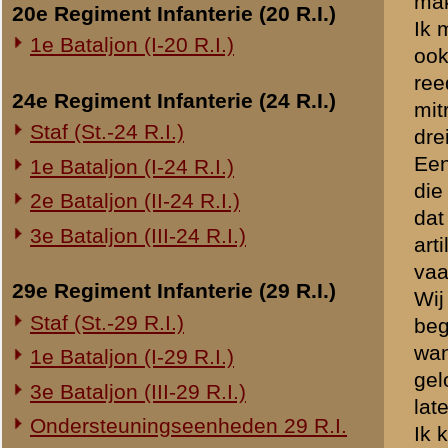
Bij de gevangenneming zij
Naar mijn inzicht heb ik g
Overige legeronderdelen
gedragen als ordonnans.
3e Regiment Huzaren (3 R.H.)
4e Regiment Huzaren (4 R.H.)
Luchtdoelmitrailleurs en -artillerie
1-II Bataljon Pag.
1-IV Bataljon Pag.
Brondocument 1
4e Compagnie Pioniers (4 C.P.)
(PDF, 1.44 MB)
4e Mitrailleurcompagnie (4 M.C.)
Brondocument 6
4-II Auto Bataljon
(PDF, 1.13 MB)
11e Grens Bataljon (11 G.B.)
16e Mitrailleurcomp. (16 M.C.)
«
Verslag van reserve-kapit
1e Bataljon (I-46 R.I.)
3-I-10 R.I. inzake kapitein Sluis
Overige artillerie-onderdelen
Rijnbatterij
1e Afdeling (I-15 R.A.)
1e Afdeling (I-16 R.A.)
2e Artillerie Meet Compagnie