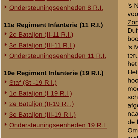
maken.
20e Regiment Infanterie (20 R.I.)
Ik meende, dat het ter pl
1e Bataljon (I-20 R.I.)
ook van achter met een duit
reeds Zaterdag en wellicht
24e Regiment Infanterie (24 R.I.)
mitrailleurs waren. Ik had
Staf (St.-24 R.I.)
dreigde de onderkomens te 
Een ordonnans naar achter
1e Bataljon (I-24 R.I.)
die wegging. Toen heb ik (p
2e Bataljon (II-24 R.I.)
dat een vliegtuig, dat het 
3e Bataljon (III-24 R.I.)
artillerievuur had opgeho
vaandrig de Ridder waren t
29e Regiment Infanterie (29 R.I.)
Wij hielden de witte vlag op
Staf (St.-29 R.I.)
beginnen. Een soldaat van 
want die soldaat wilde doo
1e Bataljon (I-29 R.I.)
geloof ik, de vlag weggeh
3e Bataljon (III-29 R.I.)
laten probeeren om terug t
Ondersteuningseenheden 29 R.I.
Ik kon de menschen, op een
gevangenneming gedood)
8e Regiment Artillerie (8 R.A.)
onbevredigend einde, maar
Staf (St.-8 R.A.)
Om een uur of 15.00 ging h
ook met een pantserwagen. 
1e Afdeling (I-8 R.A.)
hand houden. De kabelvers
3e Afdeling (III-8 R.A.)
en haalden ons uit de ond
daaroverheen naar rechts. M
19e Regiment Artillerie (19 R.A.)
andere bastion. Die waren
2e Afdeling (II-19 R.A.)