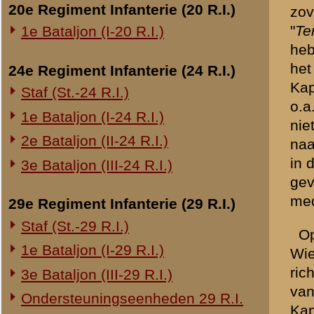
nam. Nadat ik in stelling 
ordonnans kwam met het be
Overige legeronderdelen
punt, waar de Staf op ons 
3e Regiment Huzaren (3 R.H.)
daar niemand. Ik wist voort
Muller, die mij ,mededeeld
4e Regiment Huzaren (4 R.H.)
Luchtdoelmitrailleurs en -artillerie
De Kapitein Bakker is voor
1-II Bataljon Pag.
zijn toestand een gedeelte
1-IV Bataljon Pag.
Dpl.soldaat Hollink ken ik
4e Compagnie Pioniers (4 C.P.)
Dpl.soldaat Bent was oppas
4e Mitrailleurcompagnie (4 M.C.)
geweest, doch heeft ook o
4-II Auto Bataljon
vandaar berichten overgebr
11e Grens Bataljon (11 G.B.)
16e Mitrailleurcomp. (16 M.C.)
1e Bataljon (I-46 R.I.)
3-I-10 R.I. inzake kapitein Sluis
«
Verklaring van dienstplich
Overige artillerie-onderdelen
Rijnbatterij
1e Afdeling (I-15 R.A.)
1e Afdeling (I-16 R.A.)
2e Artillerie Meet Compagnie