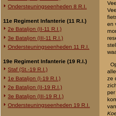
20e Regiment Infanterie (20 R.I.)
zoverre gewijzigd, dat ik o
"
Terugtrekken zonder vuurm
1e Bataljon (I-20 R.I.)
heb de vuurmonden onklaar
het huis zijn we naar de 
24e Regiment Infanterie (24 R.I.)
Kapitein Bakker, die in ee
Staf (St.-24 R.I.)
o.a.: "
Wij zijn verraden, d
1e Bataljon (I-24 R.I.)
niet van plan was daar op d
2e Bataljon (II-24 R.I.)
naar de stelling teruggeg
in de stelling gezien. Ik tr
3e Bataljon (III-24 R.I.)
gevuurd. Aan een ordonnans
medegegeven.
29e Regiment Infanterie (29 R.I.)
Staf (St.-29 R.I.)
Op een gegeven moment k
1e Bataljon (I-29 R.I.)
Wiel om terug te trekken 
richting van Amerongen. Ik 
3e Bataljon (III-29 R.I.)
van der Wiel op de hoofdwe
Ondersteuningseenheden 29 R.I.
Kapitein Bakker had zich w
gehoord, dat hij den Kapi
8e Regiment Artillerie (8 R.A.)
van en pistool gelast heb
Staf (St.-8 R.A.)
In Amerongen werden wij o
1e Afdeling (I-8 R.A.)
oponthoud was te wijten. 
3e Afdeling (III-8 R.A.)
De Kapitein Bakker wilde 
het bevel overgenomen. De
19e Regiment Artillerie (19 R.A.)
stelling te komen. De kapi
2e Afdeling (II-19 R.A.)