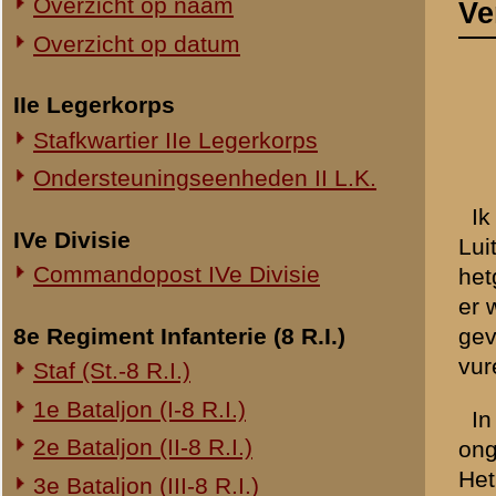
Commandopost IVe Divisie
hetgeen trouwens regelmat
er was niets bijzonders te
8e Regiment Infanterie (8 R.I.)
gevallen. De Kapitein Bakk
vuren bevond ik mij in de st
Staf (St.-8 R.I.)
1e Bataljon (I-8 R.I.)
In de loop van den Zaterd
2e Bataljon (II-8 R.I.)
ongeveer 23.30 uur) lagen 
Het was toen vrij rustig, 
3e Bataljon (III-8 R.I.)
Veenendaalscheweg artille
Ondersteuningseenheden 8 R.I.
Veenendaalscheweg lag perm
fiets naar de stelling is 
11e Regiment Infanterie (11 R.I.)
en verzocht om naar de res
2e Bataljon (II-11 R.I.)
moreel van den troep. Bij 
3e Bataljon (III-11 R.I.)
reserve-stelling bij van H
stelling zijn verschillend
Ondersteuningseenheden 11 R.I.
waarneming (kaartvuur).
19e Regiment Infanterie (19 R.I.)
Op 13 Mei heb ik twee Ne
Staf (St.-19 R.I.)
allerlei verhalen deden ov
1e Bataljon (I-19 R.I.)
ze overgegeven aan de Ma
zich de Kapitein Bakker da
2e Bataljon (II-19 R.I.)
per auto aan. Deze deelde 
3e Bataljon (III-19 R.I.)
komen, in afwachting daar
Ondersteuningseenheden 19 R.I.
van de paarden op order v
Koerheuvel
". De stukken zi