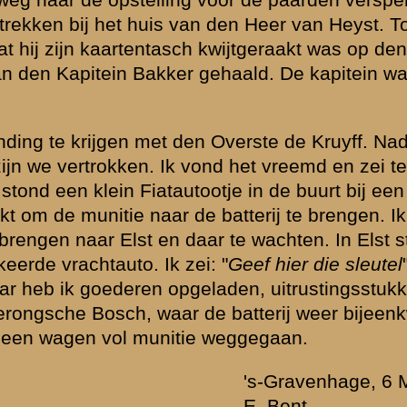
g soldaat J.H....
»