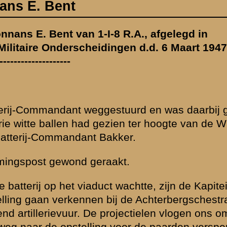
Wilhelminahoeve,
in, de
raatweg. De
m de ooren. Er
rd was. De
oen wij daar
n Nieuwe
s toen nog niet
dat de Majoor van
egen den
 boerderijtje. De
k kreeg opdracht
stond een soldaat
". Met die
kken, haverzakken
nkwam. De
Maart 1947.