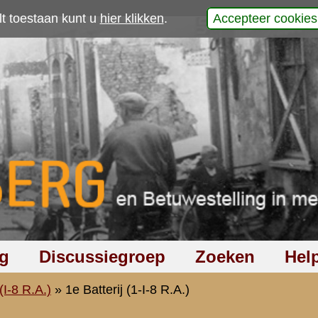
p
.
geregeld onder