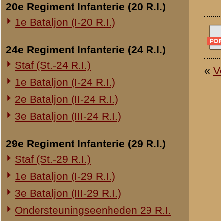
Overige legeronderdelen
3e Regiment Huzaren (3 R.H.)
4e Regiment Huzaren (4 R.H.)
Luchtdoelmitrailleurs en -artillerie
1-II Bataljon Pag.
1-IV Bataljon Pag.
4e Compagnie Pioniers (4 C.P.)
4e Mitrailleurcompagnie (4 M.C.)
4-II Auto Bataljon
11e Grens Bataljon (11 G.B.)
16e Mitrailleurcomp. (16 M.C.)
1e Bataljon (I-46 R.I.)
3-I-10 R.I. inzake kapitein Sluis
Overige artillerie-onderdelen
Rijnbatterij
1e Afdeling (I-15 R.A.)
1e Afdeling (I-16 R.A.)
2e Artillerie Meet Compagnie