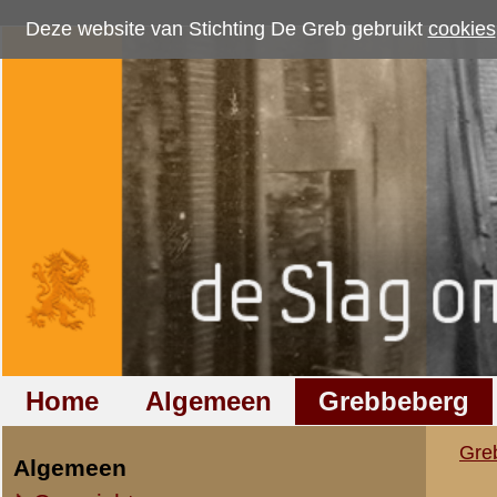
Deze website van Stichting De Greb gebruikt
cookies
om bezoekersaantallen te me
Home
Algemeen
Grebbeberg
Betuwestelling
Grebbeberg
»
Nederlandse milit
Algemeen
Overzicht op naam
Verklaring van dien
Overzicht op datum
Verkl
de vergad
IIe Legerkorps
Stafkwartier IIe Legerkorps
Ondersteuningseenheden II L.K.
Ik was tevens oppasser va
IVe Divisie
Ik ben herhaaldelijk voor