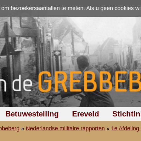
ten. Als u geen cookies wilt toestaan kunt u
hier klikken
.
Accepteer cookies
Ereveld
Stichting
Discussiegroep
Zoeken
Hel
aire rapporten
»
1e Afdeling (I-8 R.A.)
»
1e Batterij (1-I-8 R.A.)
stplichtig ordonnans E. Bent
aring van den dpl.ordonnans E. Bent van 1-I-8 R.A., afgelegd in
ering der Commissie Militaire Onderscheidingen d.d. 6 Maart 1947
---------------------
n den Kapitein Bakker.
 berichten door den Batterij-Commandant weggestuurd en was daarbij 