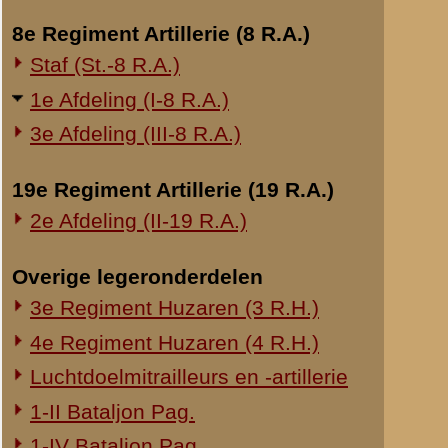
Onderwerp gerelateerd
Opblazen spoorbrug bij Rhenen
Onderzoek Ouwehand
Pfeifpatronen
Inspectietochten C.V. 1940
Strafprocessen 1941-1942
Overige rapporten
© 1998-2026
Stichting De Greb
|
Overzicht recente aanvullingen
|
Gebruiksvoor