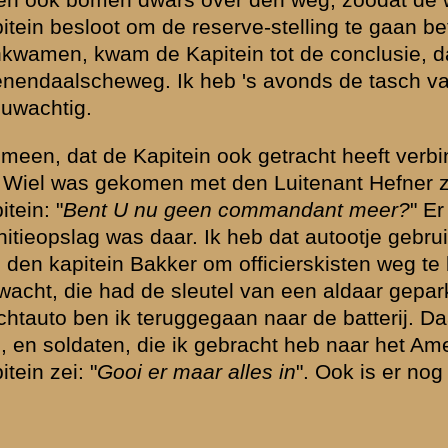
Brondocument 2
(PDF, 882.60 KB)
rste luitenant G....
Verklaring van dienstplichti