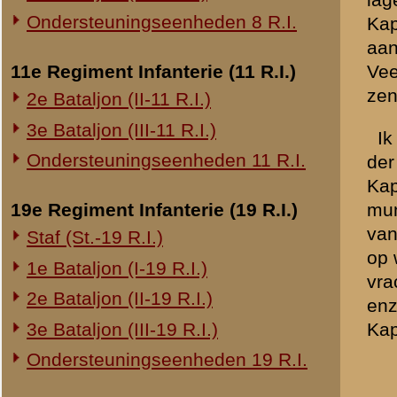
20e Regiment Infanterie (20 R.I.)
1e Bataljon (I-20 R.I.)
Brondocument 1
(PDF, 483.49 KB)
24e Regiment Infanterie (24 R.I.)
Staf (St.-24 R.I.)
«
Verklaring van reserve-ee
1e Bataljon (I-24 R.I.)
2e Bataljon (II-24 R.I.)
3e Bataljon (III-24 R.I.)
29e Regiment Infanterie (29 R.I.)
Staf (St.-29 R.I.)
1e Bataljon (I-29 R.I.)
3e Bataljon (III-29 R.I.)
Ondersteuningseenheden 29 R.I.
8e Regiment Artillerie (8 R.A.)
Staf (St.-8 R.A.)
1e Afdeling (I-8 R.A.)
3e Afdeling (III-8 R.A.)
19e Regiment Artillerie (19 R.A.)
2e Afdeling (II-19 R.A.)