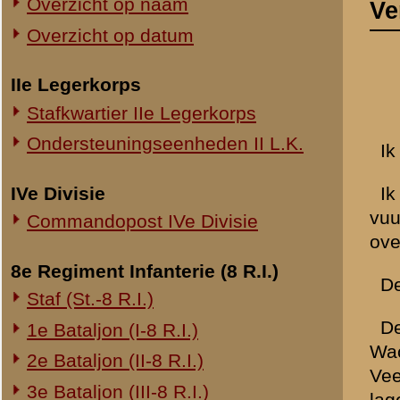
vuur. Ik heb het bericht va
Commandopost IVe Divisie
overgebracht van den waa
8e Regiment Infanterie (8 R.I.)
De Wachtmeester Donné i
Staf (St.-8 R.I.)
Des nachts werd van stellin
1e Bataljon (I-8 R.I.)
Wachtmeester Van den Broe
2e Bataljon (II-8 R.I.)
Veenendaalscheweg lag toen
3e Bataljon (III-8 R.I.)
lagen ook bomen dwars ove
Ondersteuningseenheden 8 R.I.
Kapitein besloot om de res
aankwamen, kwam de Kapitei
11e Regiment Infanterie (11 R.I.)
Veenendaalscheweg. Ik heb
zenuwachtig.
2e Bataljon (II-11 R.I.)
3e Bataljon (III-11 R.I.)
Ik meen, dat de Kapitein o
Ondersteuningseenheden 11 R.I.
der Wiel was gekomen met 
Kapitein: "
Bent U nu geen
19e Regiment Infanterie (19 R.I.)
munitieopslag was daar. Ik 
van den kapitein Bakker om
Staf (St.-19 R.I.)
op wacht, die had de sleute
1e Bataljon (I-19 R.I.)
vrachtauto ben ik teruggeg
2e Bataljon (II-19 R.I.)
enz, en soldaten, die ik 
3e Bataljon (III-19 R.I.)
Kapitein zei: "
Gooi er maar 
Ondersteuningseenheden 19 R.I.