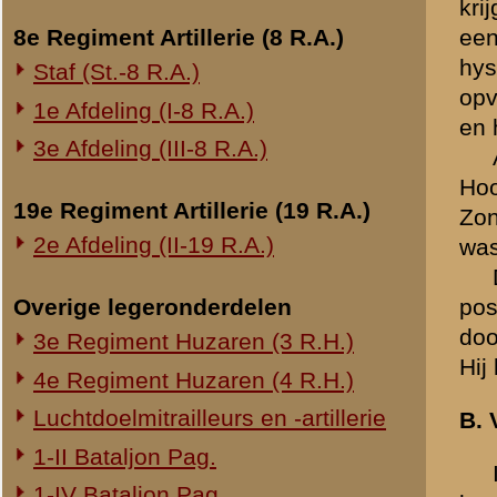
Bückert, was krijgsgevang
Onderwerp gerelateerd
krijgsgevangen gemaakt. I
Opblazen spoorbrug bij Rhenen
Regimentscommandant, te
Hij schepte orde in de b
Onderzoek Ouwehand
keurig netjes in Vreeswijk
Pfeifpatronen
onder vijandelijk vuur, wel
Inspectietochten C.V. 1940
We zijn omstreeks 8 uur 
Hij had schriftelijke aan
Strafprocessen 1941-1942
deze aantekeningen niet me
Overige rapporten
De dag daarop heb ik hem 
en mijn bataljon in de Roo
onder de riem gestoken. Hi
waren hem te volgen.
Toen ik hem op Maandaga
Dinsdagmiddag heeft hij a
ingedeeld.
Ik had de indruk: hij behe
een vent, een meerdere!
Opgenomen: Si.