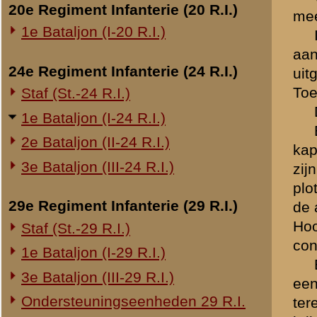
De getuigen Schalker en V
Overige legeronderdelen
positie zat. Hij heeft gep
door het optrekken der Duit
3e Regiment Huzaren (3 R.H.)
Hij kende daar heg noch st
4e Regiment Huzaren (4 R.H.)
Luchtdoelmitrailleurs en -artillerie
B. Verklaring betreffende
1-II Bataljon Pag.
Ik heb de Overste Smit ni
1-IV Bataljon Pag.
bevriend. Ik ken hem al van
4e Compagnie Pioniers (4 C.P.)
24e Reserve Regiment is vo
Kapitein, en ik 1e Luiten
4e Mitrailleurcompagnie (4 M.C.)
van een zijner compagnieën
4-II Auto Bataljon
tussen ons ontstaan.
11e Grens Bataljon (11 G.B.)
Het 24e Regiment, waarvan
zelf behoorde was Zaterda
16e Mitrailleurcomp. (16 M.C.)
IIIe Bataljon en het 11e Gr
1e Bataljon (I-46 R.I.)
Ik stond rechtstreeks al
3-I-10 R.I. inzake kapitein Sluis
contact heb ik met hem geh
een tegenstoot heeft gedaa
Overige artillerie-onderdelen
zijn Regiment moet verzam
Rijnbatterij
Overste Smit bleef doodkalm
heeft hij zijn bataljonsco
1e Afdeling (I-15 R.A.)
Op 2e Pinksterdag, 13 Mei
1e Afdeling (I-16 R.A.)
vroeg tot 's avonds had i
2e Artillerie Meet Compagnie
terechtgekomen. Ik was op