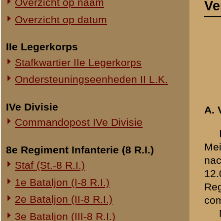
Commandopost IVe Divisie
In 1940 had ik een voorp
Mei te ongeveer 10.30 uur 
8e Regiment Infanterie (8 R.I.)
nachts was mijn gehele com
Staf (St.-8 R.I.)
12.00 uur ongeveer liet ik
1e Bataljon (I-8 R.I.)
Regiment terug zou trekken
2e Bataljon (II-8 R.I.)
compagnie teruggetrokken
Mijn trein was in de nach
3e Bataljon (III-8 R.I.)
terug. De troep kreeg toen
Ondersteuningseenheden 8 R.I.
bakken. Hierdoor kon niet
Zaterdagavond 10 uur ben 
11e Regiment Infanterie (11 R.I.)
de compagnie weer moest 
2e Bataljon (II-11 R.I.)
brood was werd gedistribu
3e Bataljon (III-11 R.I.)
Hoogewerff verzorgde de ink
het bataljon.
Ondersteuningseenheden 11 R.I.
Ongeveer 3 uur kwam er w
gegeten, maar Kapitein Büc
19e Regiment Infanterie (19 R.I.)
brood. Ongeveer de helft 
Staf (St.-19 R.I.)
we tegen de avond in Rhene
1e Bataljon (I-19 R.I.)
dat er enkele Duitse patroui
Het bataljon kreeg bevel
2e Bataljon (II-19 R.I.)
schoon te vegen. Het bata
3e Bataljon (III-19 R.I.)
sectie zware mitrailleurs 
Ondersteuningseenheden 19 R.I.
toegevoegd.
Wij kenden daar heg noch