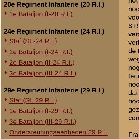
het hooipakhuis in brand w
de Heer Ouwehand. Vandaar
Overige legeronderdelen
kwamen drie soldaten bij m
3e Regiment Huzaren (3 R.H.)
ook niet de moed hadden om
een witte handdoek uitgest
4e Regiment Huzaren (4 R.H.)
min of meer onder de invl
Luchtdoelmitrailleurs en -artillerie
de tromp van zijn geweer in 
1-II Bataljon Pag.
een officier van de Wehrm
1-IV Bataljon Pag.
In de avond van 12 Mei is b
4e Compagnie Pioniers (4 C.P.)
die mij mededeelde, dat hij
4e Mitrailleurcompagnie (4 M.C.)
Eskadron verschenen. Er we
4-II Auto Bataljon
11e Grens Bataljon (11 G.B.)
16e Mitrailleurcomp. (16 M.C.)
1e Bataljon (I-46 R.I.)
De Commissie van Onderz
3-I-10 R.I. inzake kapitein Sluis
(get.) V.E. Nierstrasz,
Overige artillerie-onderdelen
Generaal Majoor tit. b.d.
Rijnbatterij
1e Afdeling (I-15 R.A.)
(get.) F.A.J. de Klerck,
Luitenant Kolonel der Artille
1e Afdeling (I-16 R.A.)
2e Artillerie Meet Compagnie