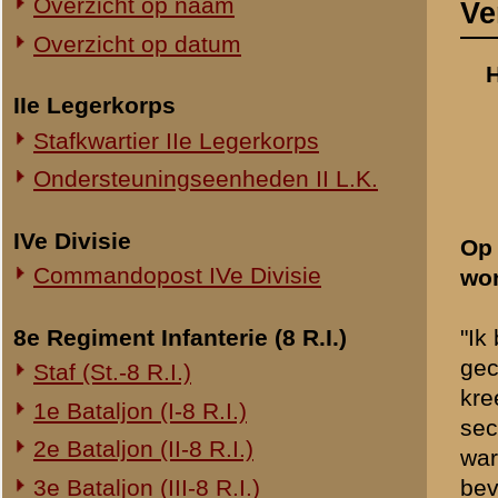
Commandopost IVe Divisie
wonende te Wageningen, in
8e Regiment Infanterie (8 R.I.)
"Ik ben op 8 Mei 1940 ter
gecommandeerd, van 10 Me
Staf (St.-8 R.I.)
kreeg ik op bevel van de M
1e Bataljon (I-8 R.I.)
sectiën van 11 R.I. en een 
2e Bataljon (II-8 R.I.)
waren geen officieren inge
3e Bataljon (III-8 R.I.)
bevelvoering van de Majoo
persoonlijke moed te bezitt
Ondersteuningseenheden 8 R.I.
aan zijn ondercommandanten
hetgeen met de Kapitein Fr
11e Regiment Infanterie (11 R.I.)
Majoor v.d. Ploeg met de 
2e Bataljon (II-11 R.I.)
geadviseerd om Franssen 
3e Bataljon (III-11 R.I.)
teruggetrokken. Omtrent de
een dispuut, waarin de Ka
Ondersteuningseenheden 11 R.I.
heb gewezen, dat de Majoo
Commandant had moeten inli
19e Regiment Infanterie (19 R.I.)
daar echter niet in mengde
Staf (St.-19 R.I.)
zeer had geleden, verder t
1e Bataljon (I-19 R.I.)
2e Bataljon (II-19 R.I.)
Voor de opmars naar de Gr
de Grebbe terug te drijven
3e Bataljon (III-19 R.I.)
dat wij op hoornsignaal mo
Ondersteuningseenheden 19 R.I.
100 man, opgegeven een fr