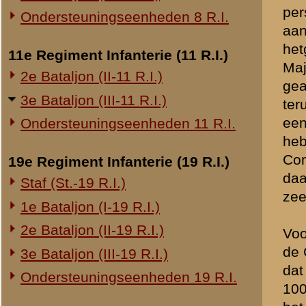
het te bereiken doel, verb
20e Regiment Infanterie (20 R.I.)
noodzakelijke gegevens, no
1e Bataljon (I-20 R.I.)
voorwaarts gegaan, totdat 
8 R.I. ben terechtgekomen.
24e Regiment Infanterie (24 R.I.)
verschillende verhoren, wa
Staf (St.-24 R.I.)
verliet mij niet als Batal
de Duitsers de volgende m
1e Bataljon (I-24 R.I.)
weggedrongen in Zuidelijke 
2e Bataljon (II-24 R.I.)
nog over had onder zijn b
3e Bataljon (III-24 R.I.)
teneinde deze in te lichte
noodzakelijk was. Op last
29e Regiment Infanterie (29 R.I.)
dat tenslotte gevoerd werd
Staf (St.-29 R.I.)
hooipakhuis van Ouwehands
gezien, dat de Kapitein F
1e Bataljon (I-29 R.I.)
commandopost naderden, ge
3e Bataljon (III-29 R.I.)
Ondersteuningseenheden 29 R.I.
Franssen is toen aanvankeli
groep van Majoor Landzaat 
8e Regiment Artillerie (8 R.A.)
Franssen gehurkt in een ho
Staf (St.-8 R.A.)
aldaar ben geweest, stond 
ruitje. Hij bloedde toen erg 
1e Afdeling (I-8 R.A.)
3e Afdeling (III-8 R.A.)
Daar wij omsingeld waren,
kunnen nog terug. De Majoo
19e Regiment Artillerie (19 R.A.)
militair zien liggen; ik w
2e Afdeling (II-19 R.A.)