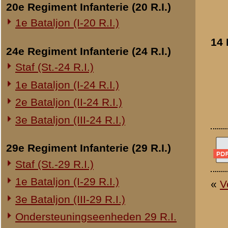
Overige legeronderdelen
3e Regiment Huzaren (3 R.H.)
4e Regiment Huzaren (4 R.H.)
Luchtdoelmitrailleurs en -artillerie
1-II Bataljon Pag.
1-IV Bataljon Pag.
4e Compagnie Pioniers (4 C.P.)
4e Mitrailleurcompagnie (4 M.C.)
4-II Auto Bataljon
11e Grens Bataljon (11 G.B.)
16e Mitrailleurcomp. (16 M.C.)
1e Bataljon (I-46 R.I.)
3-I-10 R.I. inzake kapitein Sluis
Overige artillerie-onderdelen
Rijnbatterij
1e Afdeling (I-15 R.A.)
1e Afdeling (I-16 R.A.)
2e Artillerie Meet Compagnie