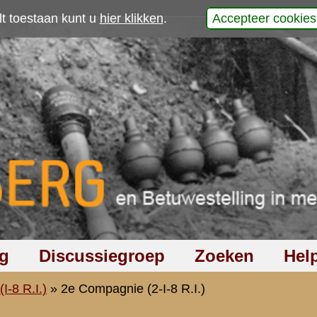
p
igen munitie