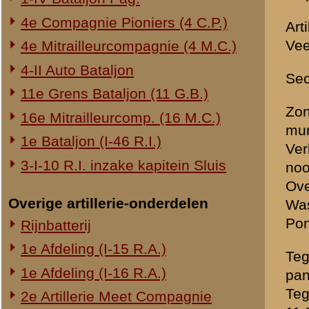
Het stekelvarken liet het n
zien in de zak wegens haa
Vaandrig De Ridder 13.05 
Mitrailleur in stelling tege
Toen reeds last van vuur v
Er was geen sprake van een
Is het stormvuur niet afge
In den middag 15.00 uur uit
heen, getracht daar op te 
artillerievuur).
Eerst later kwam eigen artil
Den geheelen middag ook vij
Cirkelde hierboven ongest
Ook drie (Fokker) G.1's, g
Daarna besloten hetzij doo
Heimerstein heen, koepel m
Vervolgens een kleine versch
Tegen 17.00 uur vuur van ac
Tegen 19.00 uur witte vlag
van Kruiponder).
Artillerievuur hield daar op
Luitenant Slager besluit t
Luitenant Slager voelde z
Onderweg opgehouden in een