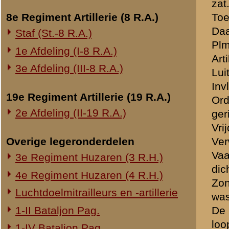
11.30 uur. Bij de rechter S
kon, zeer gedemoraliseerd
Onderwerp gerelateerd
terug op 2e Sectie. Vaandr
Opblazen spoorbrug bij Rhenen
in groote lijnen. Sergeant
Onderzoek Ouwehand
niet terugkwam en heeft toe
Pfeifpatronen
daarna werd daar bij serg
Ordonnans Toelen bericht: 
Inspectietochten C.V. 1940
Te 12.30 uur kwam bij Luit
Strafprocessen 1941-1942
Niemantsverdriet? Nadat d
Overige rapporten
krijgsgevangen is.
Half uur daarna de ordon
Niemantsverdriet om ze te 
(Soldaat
Toelen
voordrage
Hij werd daarna gewond.
Bij het opschieten van de l
Luitenant Timmermans beri
te gaan op 2e Sectie (Cade
Het vlotje was klaar om met
Uit de zak kwam infanterie
Daarna plm. 12.45 uur aan
De Duitschers zaten toen e
Niet gemerkt dat het steke
Mede teruggegaan 4 mitrai
Hoe kwam het dat de ordo
Al was er munitie geweest