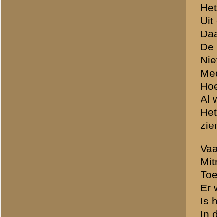
Later personeel van de tr
Luitenant-Kolonel Hennink
Luitenant-Kolonel Hennink:
"
Beschouw het maar als 4 d
Luitenant-Kolonel Hennink 
zijn zij Donderdagmorgen 
Vaandrig De Ridder verklee
Vrijdag via Utrecht naar D
Brondocument 1
(PDF, 2.74 MB)
«
Verklaring van dienstplich
© 1998-2026
Stichting De Greb
|
Overzicht recente aanvullingen
|
Gebruiksvoor