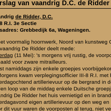
eurs.
e groepjes voorbijgekomen, soldaten en enkele onderofficieren.
officier III-8 R.I. met het transport.
uur op de bergrand in de zandafgraving; zelf niet gehad.
 enkele Duitsche groepjes in de boomgaard, huis met blauwe dak.
s vernietigd en in brand gestoken.
erievuur op den weg en ernaast, stormvuur van I-8 R.A. (122), 20.30 uu
rposten al terug, niet veel, geschat langs de kunstweg niet meer dan 1
eg aanval Duitsche pantserwagens; hevig vuur van onze pag. Tegen 
s en gewone vrachtauto's waargenomen, echter tegen donker. Goed zi
Nude-oord auto's en autobus waarbij veel menschen, o.a. burgers, over
ntact met den vijand, groeven zich in naar zijn meening en verplaats
n den boomgaard. Zaterdagnacht zijn ze verder doorgegaan. Alle boom
Geen artillerievuur toen ondervonden. De Duitsche groepen gaven lichts
tje en door de sloot. Door de 2e Sectie en het stekelvarken (S-15) a
k (= boomgaard) bestrijken moesten. (Commandant 2e Sectie Luitenant
erdriet lichtseinen.
r stekelvarken (S-14), zeer krachtig vuur afgegeven o.a. op varkenssc
ar geknipt werd.
e versperring zelf Duitschers waar genomen.
oor te komen, één vijand reeds onder de draadversperring door tot bij