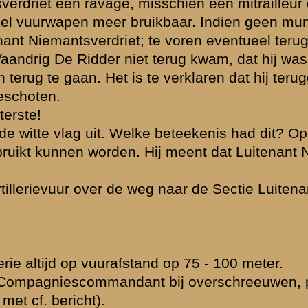
 ze vuurden toch
. Op eigen gezag
ugkomende Sectiën
rievuur in de
rin de treffers
anvallen.