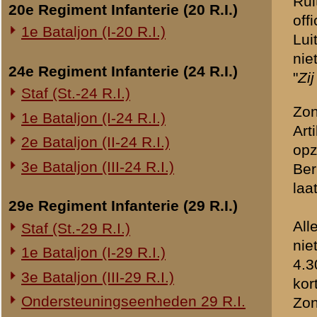
Vrijdag nog enorm hard ge
Overige legeronderdelen
Verwondingen door artilleri
Vaandrig De Ridder gelast bi
3e Regiment Huzaren (3 R.H.)
dicht.
4e Regiment Huzaren (4 R.H.)
Zondagmorgen
demoralis
Luchtdoelmitrailleurs en -artillerie
was gewenscht!
1-II Bataljon Pag.
De Sectie van Luitenant N
loopgraven. Hier en daar 
1-IV Bataljon Pag.
4e Compagnie Pioniers (4 C.P.)
Artillerievuur heeft zich ve
Veel lichtseinen o.a. zes 
4e Mitrailleurcompagnie (4 M.C.)
4-II Auto Bataljon
Sectie-bevel niet gezien (w
11e Grens Bataljon (11 G.B.)
Zondagmorgen gebrek aan m
16e Mitrailleurcomp. (16 M.C.)
munitie te halen zijn niet
1e Bataljon (I-46 R.I.)
Verbinding met Compagnie
3-I-10 R.I. inzake kapitein Sluis
nooit gemaakt.
Over de Grift een vlotje va
Overige artillerie-onderdelen
Was de telefonische verbin
Pontonvlotten waren er niet
Rijnbatterij
1e Afdeling (I-15 R.A.)
Tegen 11.00 uur artilleriev
1e Afdeling (I-16 R.A.)
pantserluikje dicht. De kij
Tegen 11.30 uur bericht na
2e Artillerie Meet Compagnie