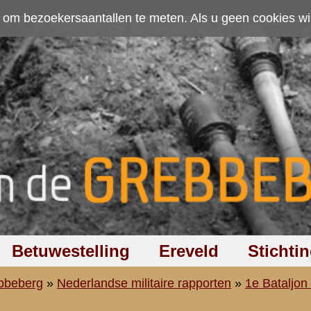
ten. Als u geen cookies wilt toestaan kunt u
hier klikken
.
Accepteer cookies
Ereveld
Stichting
Discussiegroep
Zoeken
Hel
aire rapporten
»
1e Bataljon (I-8 R.I.)
»
2e Compagnie (2-I-8 R.I.)
ig D.C. de Ridder
a, Wageningen.
k, Noord van kunstweg Grebbe - Wageningen.
lt mede:
ns vrij rustig, de voorposten hielden nog stand, zij hebben met voertu