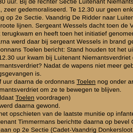
emering).
nig
", bleek later "
meer
", want er kwam veel "
en masse
" te voorschijn,
e Duitschers. Getracht Kapitein Van den Berg te bereiken, niet bereikt
t.
R.I. over Cuneraweg en Levendaalsche weg.
r in de stoplijn, waar Jagers werden ingezet ter versterking; ook ter
en Noord van de Levendaalscheweg.
oorgebracht. Maandagmorgen eenige aanvallen. In den namiddag artille
doende of geen schuilnissen - leeg geschoten.
en artillerievuur.
de Jagers terug op de boschrand. Veel menschen in de loopgraaf waa
snel.
laten van de loopgraaf en daarna artillerievuur op het bosch.
 8 R.I.
mandopost ook 2 bommen geweest.
t in staat van verdediging gebracht rondom, waardoor 2 mislukte a
nfabriek dwars door de Duitschers heen.
 mitrailleur en geweren enz.
 helling (van de Grebbeberg).
gezwommen om booten. Niet terug gekomen.
andafgraving. Posten uitgezet.
nel Hennink om met deuren vlotten te maken.
an de Duitschers over het neerleggen van de wapens.