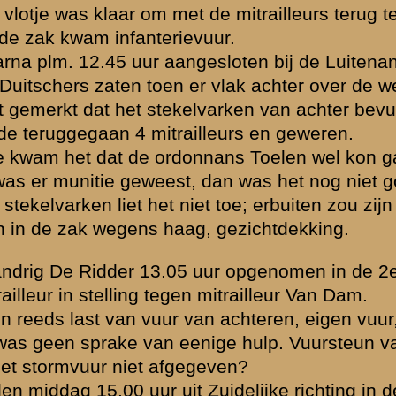
am onder eede verklaart. Daarna naar Rhenen.
 naar Wageningen, zonder succes.
 wie naar huis kan komen, kan gaan en meldt zich bij den burgemeester
agen verlof; dat neem ik op mijn verantwoording
".
is daar gebleven, Luitenant Wolters, Luitenant Broen en Vaandrig Don
aldaar opgepakt.
d in burger in zijn kwartier in Rhenen en gegaan naar zijn kamer in 
en Haag (ouders), daarna gemeld en bij het depot.
Brondocument 2
Brondocument 3
(PDF, 2.43 MB)
(PDF, 2.59 MB)
tig soldaat J.B.J....
Verhoor van dienstplichtig serg
waarden
|
Begrippenlijst
|
Veelgestelde vragen
|
Afkortingen