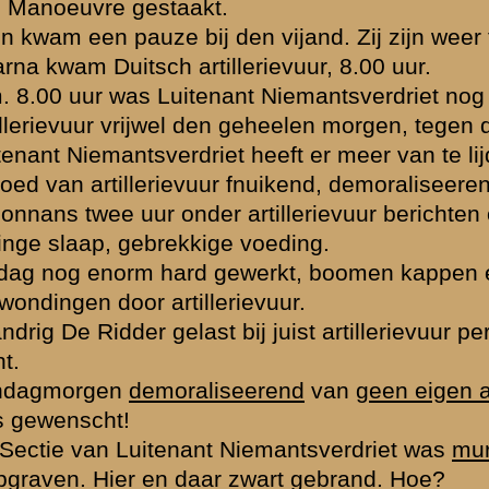
ectie Luitenant Niemantsverdriet een ravage, misschien één mitrailleur
. Te 12.30 uur geen enkel vuurwapen meer bruikbaar. Indien geen mun
ig De Ridder naar Luitenant Niemantsverdriet; te voren eventueel ter
 Wessels dacht toen de Vaandrig De Ridder niet terug kwam, dat hij wa
n het initiatief genomen terug te gaan. Het is te verklaren dat hij terug
eant Wessels in brand geschoten.
Stand houden tot het uiterste!
enant Niemantsverdriet de witte vlag uit. Welke beteekenis had dit? Op
e wapens niet meer gebruikt kunnen worden. Hij meent dat Luitenant 
nans
Toelen
nog onder artillerievuur over de weg naar de Sectie Luitena
bewegen te blijven.
n)
aatste munitie op infanterie altijd op vuurafstand op 75 - 100 meter.
chtte daarna op bevel Compagniescommandant bij overschreeuwen, pe
t-Vaandrig Donkersloot met cf. bericht).
 de mitrailleurs terug te gaan. Elke keer maar 2 man. Vijandelijk artille
vuur.
gesloten bij de Luitenant Timmermans.
r vlak achter over de weg.
lvarken van achter bevuurd is.
lleurs en geweren.
nnans Toelen wel kon gaan en er geen munitie kwam?
, dan was het nog niet goed gegaan.