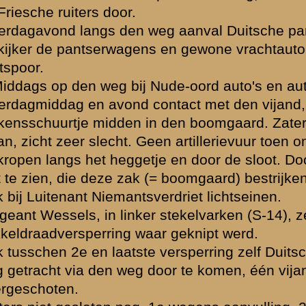
 1e wegens aanvulling, 2e voorposten zouden nog terugtrekken (mondeli
epen waren reeds Vrijdagavond erdoor.
, met sergeant en ultra-korte-golf-zender zouden nog terug moeten kom
telling
".
ng meer naar achteren, o.a. de barak van de politietroepen. De infanter
n eerst bevreesd, dat de stelling aan die zijde zou worden omtrokken.
Luitenant Niemantsverdriet terug zou zijn gegaan was niet juist. Wel 
lag. Dit zou zijn geweest om munitie te halen.
aren, troepen die terugkwamen, aanvullingen enz. kwam met de aandu
t dit verwarring gegeven.
n Vaandrig De Ridder. Weinig of geen munitie meer. Veel geschoten wa
tsche lichtkogels. Zij hadden geen lichtpistolen en lichtkogels.
licht worden bij de manoeuvre gesproken met Luitenant Niemantsverd
n vijand. Zij zijn weer teruggegaan.
rievuur, 8.00 uur.
t Niemantsverdriet nog op zijn plaats, ook de Luitenant Timmermans.
 geheelen morgen, tegen den bergrand, de sluis, de pag. en kazemat lin
 heeft er meer van te lijden gehad.
fnuikend, demoraliseerend, versuft.
rtillerievuur berichten overgebracht, gewond; niet gelijkwaardig met 
voeding.