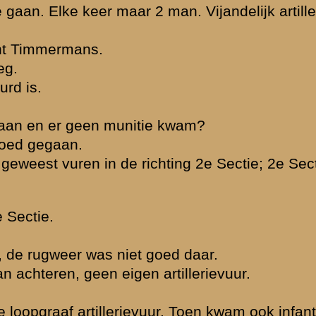
 t.z.t.
kersloot; daar
Wageningen.
eant N. Hendr...
»