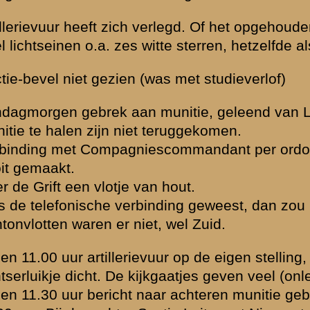
iet toe; erbuiten zou zijn geweest vuren in de richting 2e Sectie; 2e Sec
g, gezichtdekking.
uur opgenomen in de 2e Sectie.
n mitrailleur Van Dam.
an achteren, eigen vuur, de rugweer was niet goed daar.
ige hulp. Vuursteun van achteren, geen eigen artillerievuur.
geven?
 Zuidelijke richting in de loopgraaf artillerievuur. Toen kwam ook infant
vuren, hetgeen maar beperkt kon. Volgens herinnering toen geen artille
lerievuur.
andelijke artillerieverkenner (vliegtuig).
oord.
af wel moreelen steun.
r Luitenant Timmermans of door Luitenant Slager een flankstelling in 
et mitrailleur onbruikbaar. Resultaat niet bekend.
uiving naar II-8 R.I. door artillerievuur.
hter, eigen of vijandelijk?
 in de onafgemaakte stellingen in de nabijheid van Kruiponder (plm. 50
 en verplaatste zich.
erug te gaan; de Duitschers waren voor den avond al reeds van achteren
ich toen afgesneden. Opdracht terug op commandopost 8 R.I.
 stelling door Kapitein Van den Berg. Moreel zeer gezakt (1 mitraill