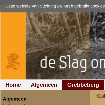
Deze website van Stichting De Greb gebruikt
cookies
om bezoekersaantallen te me
Home
Algemeen
Grebbeberg
Betuwestelling
Grebbeberg
»
Nederlandse milit
Algemeen
Overzicht op naam
Verslag van vaandr
Overzicht op datum
Vaandrig
de Ridder, D.C.
2-I-8 R.I. 3e Sectie
IIe Legerkorps
huisadres: Grebbedijk 6
Stafkwartier IIe Legerkorps
Ondersteuningseenheden II L.K.
In het voormalig hoornwer
De vaandrig De Ridder dee
IVe Divisie
Zaterdag
(11 Mei): 's morge