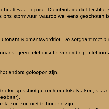
tie kon het niet
erie over de sluis
rievuur (eigen
te nemen over
0 meter Zuidelijk
 bij Heimerstein.
eur met 1