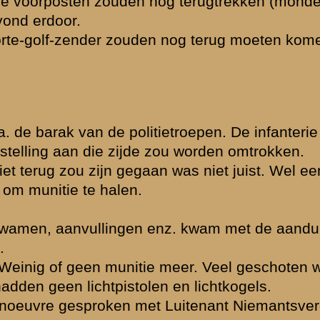
s zeer vermoeid.
aats; luikjes
en brengen, dat
ingestorte
tillerievuur.
is met geweren.
lm. 5 man om
 zou komen maar
n wankelen,