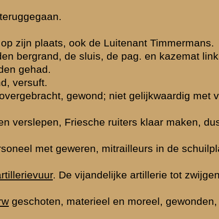
 die nog vuren
itie meer dan
uggaan besproken
s gesneuveld of
ging. Vlak
. Co. Luitenant
Niemantsverdriet
nt
rsoonlijk, terug
rievuur.