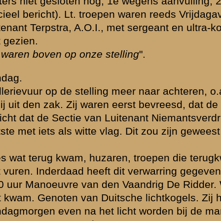
werkt, boomen kappen en verslepen, Friesche ruiters klaar maken, du
evuur.
j juist artillerievuur personeel met geweren, mitrailleurs in de schuilpl
eerend
van
geen eigen artillerievuur
. De vijandelijke artillerie tot zwijg
iemantsverdriet was
murw
geschoten, materieel en moreel, gewonden, 
zwart gebrand. Hoe?
rlegd. Of het opgehouden heeft weet hij niet. De infanterie dicht achter ar
witte sterren, hetzelfde als ons stormvuur, waarop wel eens geschoten 
as met studieverlof)
unitie, geleend van Luitenant Niemantsverdriet. De sergeant met p
 teruggekomen.
scommandant per ordonnans, geen telefonische verbinding; telefoon
n hout.
ding geweest, dan zou het anders geloopen zijn.
, wel Zuid.
uur op de eigen stelling, treffer op schietgat rechter stekelvarken, staa
kgaatjes geven veel (onleesbaar).
ar achteren munitie gebrek, zou zoo niet te houden zijn.