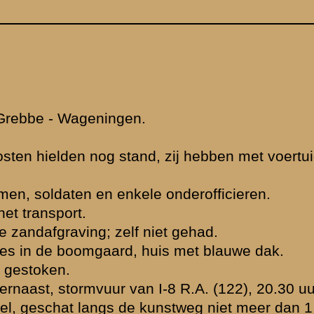
r.
 sectie, tusschen
Duitschers. Met
chtbaar
alls.
ten zich naar het
en waren blijven
einen aan elkaar.
an de Cuneraweg
 Timmermans).
huurtje en
 de kabels,