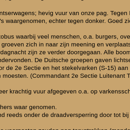
ng, wellicht niet
en; echter hem
ie vuurde ook van
eenige menschen,
iding
witte
vlag =
t aan zicht te
riet die er nog
ks van den weg.
versche troepen;