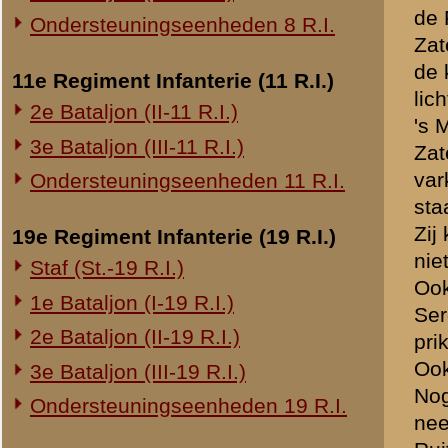
Ruiters niet gesloten nog,
20e Regiment Infanterie (20 R.I.)
officieel bericht). Lt. tro
1e Bataljon (I-20 R.I.)
Luitenant Terpstra, A.O.I.
niet gezien.
24e Regiment Infanterie (24 R.I.)
"
Zij waren boven op onze s
Staf (St.-24 R.I.)
Zondag.
1e Bataljon (I-24 R.I.)
Artillerievuur op de stelli
2e Bataljon (II-24 R.I.)
opzij uit den zak. Zij ware
3e Bataljon (III-24 R.I.)
Bericht dat de Sectie van 
laatste met iets als witte v
29e Regiment Infanterie (29 R.I.)
Alles wat terug kwam, huz
Staf (St.-29 R.I.)
niet vuren. Inderdaad heef
1e Bataljon (I-29 R.I.)
4.30 uur Manoeuvre van de
3e Bataljon (III-29 R.I.)
kort kwam. Genoten van Dui
Ondersteuningseenheden 29 R.I.
Zondagmorgen even na het 
zat. Manoeuvre gestaakt.
8e Regiment Artillerie (8 R.A.)
Toen kwam een pauze bij de
Daarna kwam Duitsch artille
Staf (St.-8 R.A.)
Plm. 8.00 uur was Luitenan
1e Afdeling (I-8 R.A.)
Artillerievuur vrijwel den
3e Afdeling (III-8 R.A.)
Luitenant Niemantsverdriet
Invloed van artillerievuur 
19e Regiment Artillerie (19 R.A.)
Ordonnans twee uur onder a
2e Afdeling (II-19 R.A.)
geringe slaap, gebrekkige 