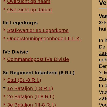
Commandopost IVe Divisie
gehaald voor zware mitraill
Eerst namiddags zijn enkel
8e Regiment Infanterie (8 R.I.)
's Morgens kwam verplegings
Zaterdagochtend artilleriev
Staf (St.-8 R.I.)
In den loop van de middag
1e Bataljon (I-8 R.I.)
Vaandrig De Ridder het hui
2e Bataljon (II-8 R.I.)
Zaterdagavond eigen artill
3e Bataljon (III-8 R.I.)
Voor dit vuur waren de voo
de Friesche ruiters door.
Ondersteuningseenheden 8 R.I.
Zaterdagavond langs den w
de kijker de pantserwagen
11e Regiment Infanterie (11 R.I.)
lichtspoor.
2e Bataljon (II-11 R.I.)
's Middags op den weg bij 
3e Bataljon (III-11 R.I.)
Zaterdagmiddag en avond co
varkensschuurtje midden i
Ondersteuningseenheden 11 R.I.
staan, zicht zeer slecht. 
Zij kropen langs het hegge
19e Regiment Infanterie (19 R.I.)
niet te zien, die deze za
Staf (St.-19 R.I.)
Ook bij Luitenant Niemantsv
1e Bataljon (I-19 R.I.)
Sergeant Wessels, in linke
2e Bataljon (II-19 R.I.)
prikkeldraadversperring wa
Ook tusschen 2e en laatst
3e Bataljon (III-19 R.I.)
Nog getracht via den weg d
Ondersteuningseenheden 19 R.I.
neergeschoten.