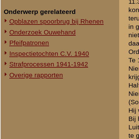
trommel, na 19.00 uur sch
Indruk: tegenover zich "
wei
maar weinig.
Toen zaten zij midden in d
teruggegaan zonder berich
Terug op commandopost 8 
Ontmoeting Luitenant Slage
mede de stoplijn versterk
In de stoplijn den nacht d
stelling (stoplijn) - onvol
Niets bemerkt steun van eig
Op commando vaandrig van 
vielen. Duitschers volgden 
Mitrailleurvuur bij het ver
Daarna naar commandopost
Artillerievuur op de com
Maandagavond commandopos
Dinsdagavond naar de Stee
Sterkte plm. 100 man met 1
Gedekt tegen de Zuidelijke
Regimentspatrouille over
Op de steenfabriek in de z
Poging van Luitenant-Kolo
Woensdagmorgen bericht v