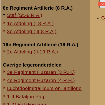
Onderwerp gerelateerd
Opblazen spoorbrug bij Rhenen
Onderzoek Ouwehand
Pfeifpatronen
Inspectietochten C.V. 1940
Strafprocessen 1941-1942
Overige rapporten
© 1998-2026
Stichting De Greb
|
Overzicht recente aanvullingen
|
Gebruiksvoor