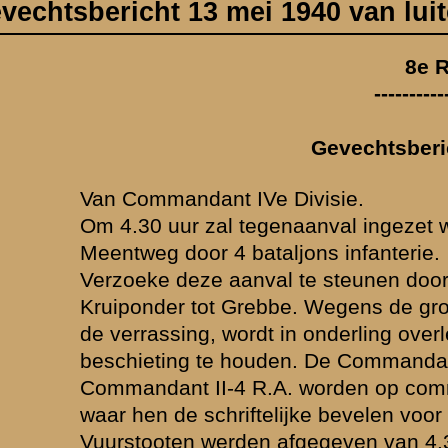
l tegenaanval ingezet worden, ongeveer 800, Zuid en // (schuin?) aan 
4 bataljons infanterie.
aanval te steunen door artillerievuur, Oost en Zuidoost van de Grift, 
 Grebbe. Wegens de groote afstand van deze vuren tot de uitgangsste
 wordt in onderling overleg met Divisiecommandant besloten geen inle
 houden. De Commandanten van I en III-8 R.A., Commandant I-16 R.A.
-4 R.A. worden op commandopost Divisieartilleriecommandant (D.A.C.
hriftelijke bevelen voor de vuursteun worden gegeven (Tusschen 1.00 
rden afgegeven van 4.30 - 4.33 uur, van 4.37 - 4.39 uur, van 4.45 - 4.
6, 15 houwitser 1,5.
alve die van II-4 R.A. strooien 3 afstanden. II-4 R.A. niet strooien.
, vt 171,10 - 441,40 tot 171,35 - 441,70
55, vt 171,98 - 442,75 tot 171,98 - 443,03
3, vt 170,82 - 441,35 tot 170,99 - 441,45
2, vt 171,50 - 441,35 tot 171.75 - 441,70
agcorrecties in rekening brengen.
8 R.A. meldt vijandelijke artillerie 100 meter Oost kruispunt van wege
Commandant III-8 R.A.
gemelde vijandelijke artillerie onder vuur.
Commandant III-8 R.A.
ens afgeven, 600 meter Oost van Kruiponder. Tempo 1.
Commandant I-8 R.A.
eens afgeven, 2 minuten. Tempo 3