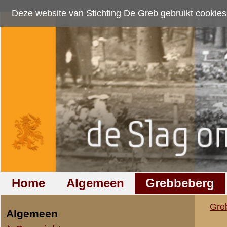
Deze website van Stichting De Greb gebruikt
cookies
om bezoekersaantallen te me
Home
Algemeen
Grebbeberg
Betuwestelling
Grebbeberg
»
Nederlandse milit
Algemeen
Overzicht op naam
Gevechtsbericht 13 
Overzicht op datum
IIe Legerkorps
Stafkwartier IIe Legerkorps
Ondersteuningseenheden II L.K.
Van Commandan
IVe Divisie