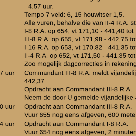
Commandant I-16 R.A.
eens afgeven, 2 minuten. Tempo 3
rkorpsartilleriecommandant (L.K.A.C.)
uur 161 afgeven.
Commandant III-8 R.A.
dellijk afgeven.
Commandant I-8 R.A.
uur 161 afgeven.
Commandant II-4 R.A.
ven, 2 minuten. Tempo 3
8 R.A. meldt vijandelijke artillerie nabij Bornsche steeg.
Commandant III-8 R.A.
ontdekte vijandelijke artillerie onder vuur.
-------------------------------------------------
Brondocument 2
(PDF, 309.02 KB)
940 van luitenant-kolonel...
Indeling en gegevens van het