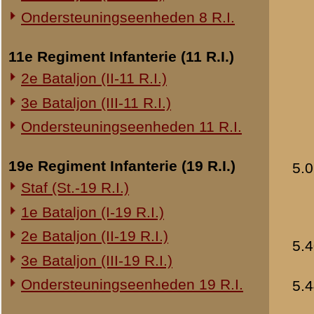
20e Regiment Infanterie (20 R.I.)
5.49 uur
Opdracht aan 
Vuur 653 nog 
1e Bataljon (I-20 R.I.)
6.06 uur
Bevel van Lege
24e Regiment Infanterie (24 R.I.)
Onmiddellijk v
Opdracht aan 
Staf (St.-24 R.I.)
Vuur 161 onmid
1e Bataljon (I-24 R.I.)
Opdracht aan 
2e Bataljon (II-24 R.I.)
Onmiddellijk v
3e Bataljon (III-24 R.I.)
6.49 uur
Opdracht aan 
Vuur 652 afge
29e Regiment Infanterie (29 R.I.)
10.30 uur
Commandant III-
Staf (St.-29 R.I.)
Opdracht aan 
Neem de door U 
1e Bataljon (I-29 R.I.)
3e Bataljon (III-29 R.I.)
Ondersteuningseenheden 29 R.I.
Brondocument 1
(PDF, 639.09 KB)
8e Regiment Artillerie (8 R.A.)
Staf (St.-8 R.A.)
«
Gevechtsbericht 12 mei 1
1e Afdeling (I-8 R.A.)
3e Afdeling (III-8 R.A.)
19e Regiment Artillerie (19 R.A.)
2e Afdeling (II-19 R.A.)