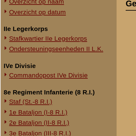
Om 4.30 uur za
Commandopost IVe Divisie
Meentweg door 
Verzoeke deze 
8e Regiment Infanterie (8 R.I.)
Kruiponder tot
de verrassing,
Staf (St.-8 R.I.)
beschieting te
1e Bataljon (I-8 R.I.)
Commandant II
2e Bataljon (II-8 R.I.)
waar hen de sc
3e Bataljon (III-8 R.I.)
Vuurstooten we
- 4.57 uur.
Ondersteuningseenheden 8 R.I.
Tempo 7 veld: 
Alle vuren, beh
11e Regiment Infanterie (11 R.I.)
I-8 R.A. op 654
2e Bataljon (II-11 R.I.)
III-8 R.A. op 6
3e Bataljon (III-11 R.I.)
I-16 R.A. op 65
Ondersteuningseenheden 11 R.I.
II-4 R.A. op 65
Zoo mogelijk d
19e Regiment Infanterie (19 R.I.)
5.07 uur
Commandant III-
442,37
Staf (St.-19 R.I.)
Opdracht aan 
1e Bataljon (I-19 R.I.)
Neem de door U 
2e Bataljon (II-19 R.I.)
5.40 uur
Opdracht aan 
3e Bataljon (III-19 R.I.)
Vuur 655 nog e
Ondersteuningseenheden 19 R.I.
5.44 uur
Opdracht aan 
Vuur 654 nog 