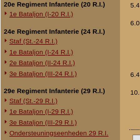
Overige legeronderdelen
3e Regiment Huzaren (3 R.H.)
4e Regiment Huzaren (4 R.H.)
Luchtdoelmitrailleurs en -artillerie
1-II Bataljon Pag.
1-IV Bataljon Pag.
4e Compagnie Pioniers (4 C.P.)
4e Mitrailleurcompagnie (4 M.C.)
4-II Auto Bataljon
11e Grens Bataljon (11 G.B.)
16e Mitrailleurcomp. (16 M.C.)
1e Bataljon (I-46 R.I.)
3-I-10 R.I. inzake kapitein Sluis
Overige artillerie-onderdelen
Rijnbatterij
1e Afdeling (I-15 R.A.)
1e Afdeling (I-16 R.A.)
2e Artillerie Meet Compagnie