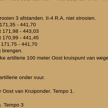
 8e Regiment...
»