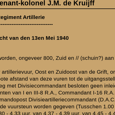
Zuidelijke
ongeveer van
lling en wegens
idende
 en
) ontboden,
en 2.30 uur)
48 uur, van 4.54
n vt 168,98 -