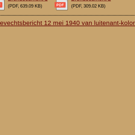
waarden
|
Begrippenlijst
|
Veelgestelde vragen
|
Afkortingen