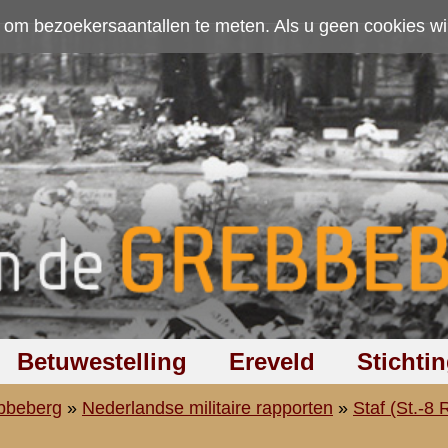
ten. Als u geen cookies wilt toestaan kunt u
hier klikken
.
Accepteer cookies
Ereveld
Stichting
Discussiegroep
Zoeken
Hel
aire rapporten
»
Staf (St.-8 R.A.)
»
Staf 8 R.A. (St.-8 R.A.)
mei 1940 van luitenant-kolonel J.M. de Kruijff
8e Regiment Artillerie
----------------------------------------
Gevechtsbericht van den 13en Mei 1940
t IVe Divisie.