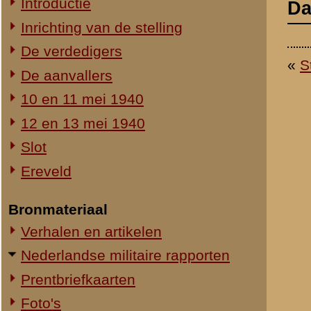
Ereveld
Bronmateriaal
Verhalen en artikelen
Nederlandse militaire rapporten
Prentbriefkaarten
Foto's
Staf- en overzichtskaarten
© 1998-2026
Stichting De Greb
|
Overzicht recente aanvullingen
|
Gebruiksvoor