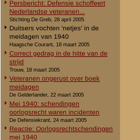
'Historici van Defensie schofferen
veteranen'
Haagsche Courant, 3 mei 2005
Tweede Slag om de Grebbeberg
Haagsche Courant, 13 mei 2005
'Met verontwaardiging kom je niet
verder'
Checkpoint, mei 2005
'De praktijk van het slagveld is
anders'
Checkpoint, juni 2005
Boek 'Mei 1940 De strijd op
Nederlands grondgebied' (2005, 2e
druk)
Commentaar bij de tweede druk
W.D. Jagtenberg, 5 augustus 2005
Kritiek op hoofdstuk 11: De proef op
de som
Allert M.A. Goossens, 22 augustus 2005
Fantasieën in de tweede druk...
W.D. Jagtenberg, 19 oktober 2005
Een gesprek tussen Jagtenberg en
Kamphuis & Amersfoort
W.D. Jagtenberg, 31 december 2005