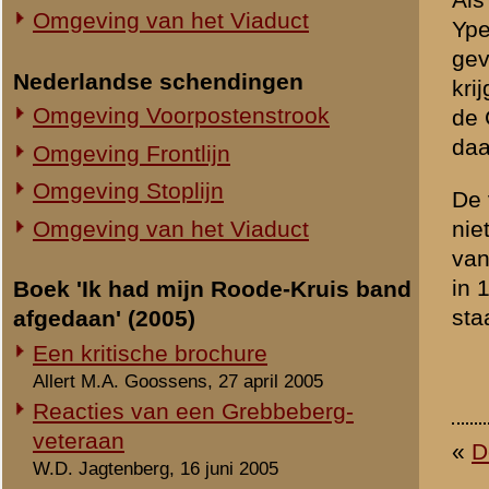
Persbericht: Defensie schoffeert
Nederlandse veteranen...
Stichting De Greb, 28 april 2005
Duitsers vochten 'netjes' in de
meidagen van 1940
Haagsche Courant, 18 maart 2005
Correct gedrag in de hitte van de
strijd
Trouw, 18 maart 2005
Veteranen ongerust over boek
meidagen
De Gelderlander, 22 maart 2005
Mei 1940: schendingen
oorlogsrecht waren incidenten
De Defensiekrant, 24 maart 2005
Reactie: Oorlogsrechtschendingen
mei 1940
Trouw, 1 april 2005
Strijd opgelaaid door boek
meidagen
De Rijnpost, 1 april 2005
Levend schild voor Duitse soldaten
Reformatorisch Dagblad, 6 april 2005
Oorlogsrecht norm in beide kampen
Checkpoint, april 2005