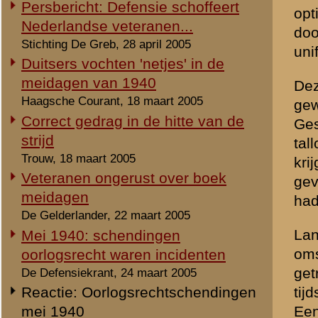
'Historici van Defensie schofferen
dat het in het specifieke g
veteranen'
Haagsche Courant, 3 mei 2005
Tweede Slag om de Grebbeberg
Haagsche Courant, 13 mei 2005
'Met verontwaardiging kom je niet
«
Mei 1940: schendingen o
verder'
Checkpoint, mei 2005
'De praktijk van het slagveld is
anders'
Checkpoint, juni 2005
Boek 'Mei 1940 De strijd op
Nederlands grondgebied' (2005, 2e
druk)
Commentaar bij de tweede druk
W.D. Jagtenberg, 5 augustus 2005
Kritiek op hoofdstuk 11: De proef op
de som
Allert M.A. Goossens, 22 augustus 2005
Fantasieën in de tweede druk...
W.D. Jagtenberg, 19 oktober 2005
Een gesprek tussen Jagtenberg en
Kamphuis & Amersfoort
W.D. Jagtenberg, 31 december 2005