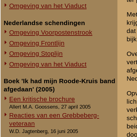
Persbericht: Defensie schoffeert
opties aanwezig waren. Van
Nederlandse veteranen...
door hem dan ook gemaksha
Stichting De Greb, 28 april 2005
uniformen hebben gestoke
Duitsers vochten 'netjes' in de
meidagen van 1940
Deze maand verschijnt bij 
Haagsche Courant, 18 maart 2005
gewijd aan de strijd op de 
Correct gedrag in de hitte van de
Geschiedenis berustende ge
strijd
talloze van deze gevechts
Trouw, 18 maart 2005
krijgsgevangenen teneinde 
Veteranen ongerust over boek
gevallen is zelfs sprake v
meidagen
hadden overgegeven. Vele 
De Gelderlander, 22 maart 2005
Lang niet alle van deze sch
Mei 1940: schendingen
omschrijft, in veel gevall
oorlogsrecht waren incidenten
getrokken dat de lange aa
De Defensiekrant, 24 maart 2005
Reactie: Oorlogsrechtschendingen
tijdsbestek en op een betr
mei 1940
Een formulering overigens
bijna twee jaar geleden, st
Trouw, 1 april 2005
Strijd opgelaaid door boek
Het zou in het voordeel v
meidagen
zou hebben veroordeeld en
De Rijnpost, 1 april 2005
verdediging, en dat ook no
Levend schild voor Duitse soldaten
schendingen was gekomen, d
Reformatorisch Dagblad, 6 april 2005
Oorlogsrecht norm in beide kampen
Het is in het algemeen onvo
Checkpoint, april 2005
ondergeschiktheid te make