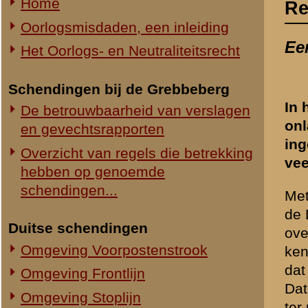
veel af te dingen.
hebben op genoemde
schendingen...
Met betrekking tot de situ
de Duitsers onder schot we
Duitse schendingen
over te geven. Amersfoort d
Omgeving Voorpostenstrook
kennelijk de bedoeling was
dat het de Duitsers zelf w
Omgeving Frontlijn
Dat Amersfoort in dit verb
Omgeving Stoplijn
ter plekke hebben meegema
Omgeving van het Viaduct
Met de door Amersfoort aa
krijgsgevangenen als schi
Nederlandse schendingen
dat de Duitsers deze metho
Omgeving Voorpostenstrook
bijkomend voordeel slachto
Omgeving Frontlijn
Omgeving Stoplijn
Over de strijd op de Grebb
vertellen. Zo hebben twee 
Omgeving van het Viaduct
afgevoerd (in het vak dire
Nederlandse militairen heb
Boek 'Ik had mijn Roode-Kruis band
afgedaan' (2005)
Opvallend is dat Amersfoor
Een kritische brochure
lichtere voorbeelden komt,
Allert M.A. Goossens, 27 april 2005
verklaren en wel zodanig d
Reacties van een Grebbeberg-
schendingen onvermijdbaar
veteraan
beide partijen zich zovee
W.D. Jagtenberg, 16 juni 2005
door Amersfoort gebezigde 