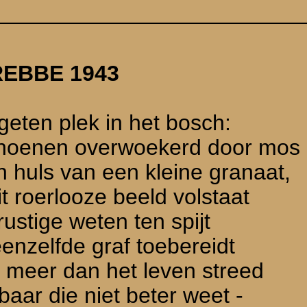
ekende soldaat
»