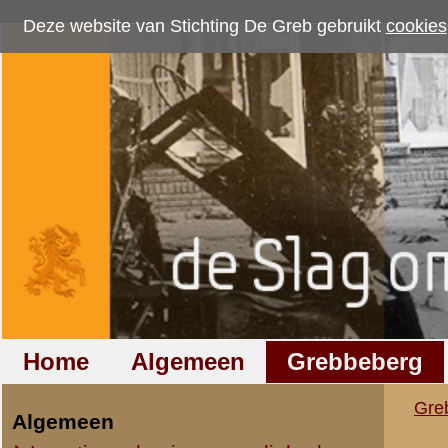
Deze website van Stichting De Greb gebruikt
cookies
om bezoekersaantallen te me
Home
Algemeen
Grebbeberg
Betuwestelling
Grebbeberg
»
Liederen en gedi
Algemeen
Locatie en bezienswaardigheden
Grebbe 1943
Rondwandeling op de Greb
Lezing 'De Slag om de Grebbeberg'
Op de Grebbeberg (MP3)
Jacques van Tol / Willy Derby (1940)
Het Grebbelied (MP3)
Bewerking door Herman Groenestein
Een h
Het Grebbelied (MP3)