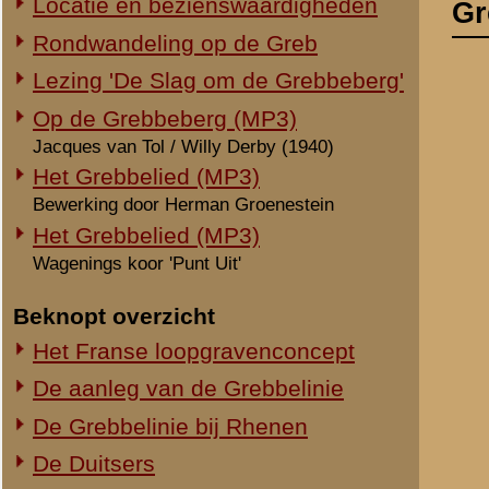
Wagenings koor 'Punt Uit'
En d
Beknopt overzicht
Het Franse loopgravenconcept
De aanleg van de Grebbelinie
A
De Grebbelinie bij Rhenen
De Duitsers
11 mei 1940: De strijd begint
12 mei 1940: De frontlijn
D
13 mei 1940: De laatste strohalm
Met
Elders in de Grebbelinie
Slachtoffers
«
De Doden
Geijkte misvattingen en mythes
Zin of zinloosheid van de strijd
Ereveld
Bronmateriaal
Staten van Dienst - 8 R.I.
Staf- en overzichtskaarten
Verhalen en artikelen
Nederlandse militaire rapporten