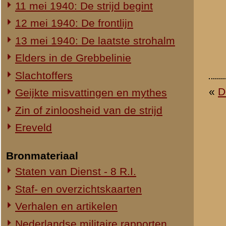
Duitse militaire rapporten
Prentbriefkaarten
Foto's
Liederen en gedichten
Filmfragmenten
Dossier Oorlogsmisdaden
Dossier Oorlogsmisdaden
'De zaak Jagtenberg' (2000)
An English summary
An English summary
by E.H. Brongers
© 1998-2026
Stichting De Greb
|
Overzicht recente aanvullingen
|
Gebruiksvoor