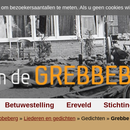
ten. Als u geen cookies wilt toestaan kunt u
hier klikken
.
Accepteer cookies
Ereveld
Stichting
Discussiegroep
Zoeken
Hel
chten
»
Gedichten
»
Grebbe 1943
GREBBE 1943
Een open, vergeten plek in het bosch:
elm en twee schoenen overwoekerd door mos