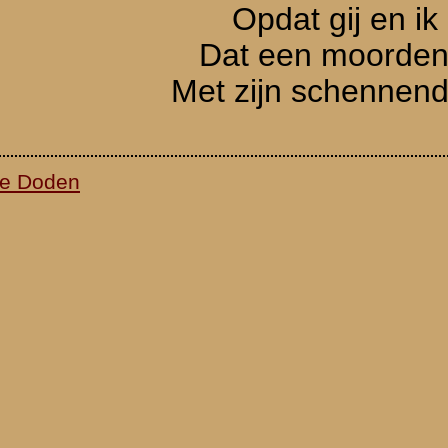
waarden
|
Begrippenlijst
|
Veelgestelde vragen
|
Afkortingen