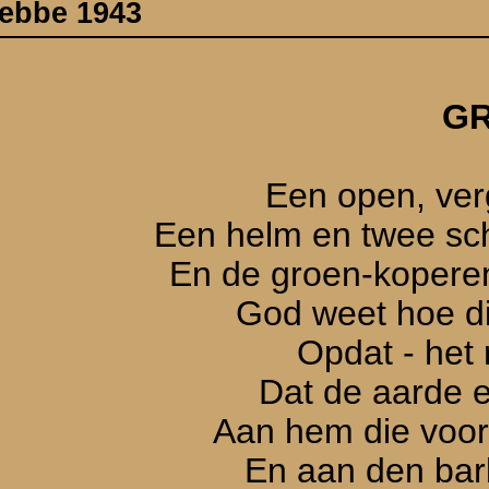
e groen-koperen huls van een kleine granaat,
God weet hoe dit roerlooze beeld volstaat
Opdat - het rustige weten ten spijt
Dat de aarde eenzelfde graf toebereidt
an hem die voor meer dan het leven streed
En aan den barbaar die niet beter weet -
Opdat gij en ik nooit en nimmer vergeet
at een moordenaar en geen eerlijk soldaat
 zijn schennenden tred door de landen gaat.
Onb