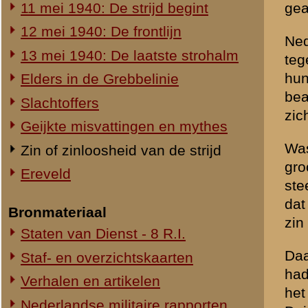
Duitse poging ook onze rege
Duitse militaire rapporten
situaties in de basis al onge
Prentbriefkaarten
Voornamer is dat de redena
Foto's
handelen Duitsland alleen 
Liederen en gedichten
gecapituleerd hadden. Dan 
gedaan aan het Duitse lege
Filmfragmenten
Geallieerde zijde] de aanl
gedecimeerde luchtmacht de
Dossier Oorlogsmisdaden
leger de Sovjet Unie binne
Dossier Oorlogsmisdaden
'De zaak Jagtenberg' (2000)
Er zijn nog veel meer arg
die Nederland had de Geal
Nederlandse archipel in h
An English summary
slechts in verbondenheid 
An English summary
westerse vijand hebben gel
by E.H. Brongers
ongeloofwaardig zijn gewe
Grootschalig afbreuk doen 
een proces, zoiets gaat ge
afgebroken. Nederland nam 
keuze te rechtvaardigen en
«
Geijkte misvattingen en