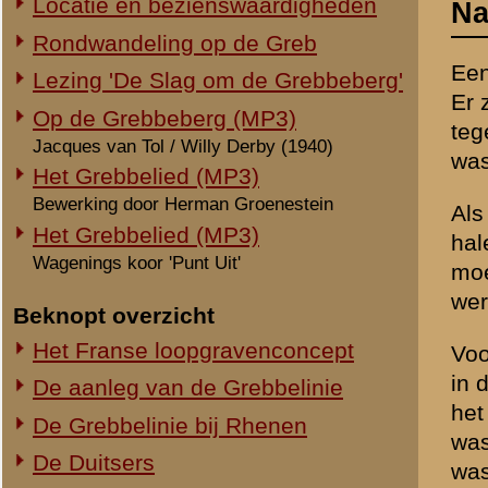
Wagenings koor 'Punt Uit'
moeten overwegen. Maar er
werd aangevallen. Dan is 
Beknopt overzicht
Het Franse loopgravenconcept
Vooreerst geldt dat in het 
in de finesses, maar er wa
De aanleg van de Grebbelinie
het aankomt op het Duitse m
De Grebbelinie bij Rhenen
was men overtuigd van de k
De Duitsers
was het grootste van Eur
11 mei 1940: De strijd begint
geassisteerd door een half
12 mei 1940: De frontlijn
Nederland en België beseft
13 mei 1940: De laatste strohalm
tegen Duitsland. Maar beid
hun strijd. Nederland had
Elders in de Grebbelinie
beantwoord met actief ver
Slachtoffers
zich zouden verbinden met
Geijkte misvattingen en mythes
Was het zo vreemd dat Nede
Zin of zinloosheid van de strijd
grootmacht Engeland; van 
Ereveld
steeds geldt voor de gro
dat zij na een casus belli 
Bronmateriaal
zin van zich verbinden met
Staten van Dienst - 8 R.I.
Daarnaast is het onwerkel
Staf- en overzichtskaarten
had ten tijde van de Duit
Verhalen en artikelen
het regeringscentrum toen
Nederlandse militaire rapporten