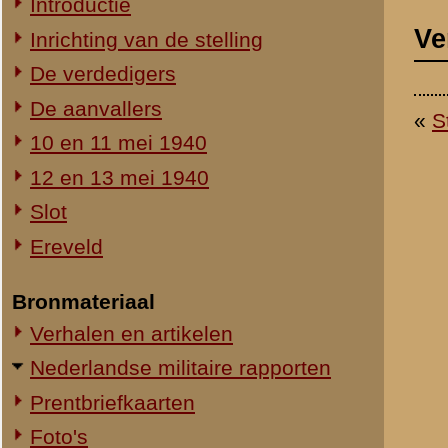
Ereveld
Bronmateriaal
Verhalen en artikelen
Nederlandse militaire rapporten
Prentbriefkaarten
Foto's
Staf- en overzichtskaarten
© 1998-2026
Stichting De Greb
|
Overzicht recente aanvullingen
|
Gebruiksvoor