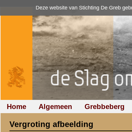
Deze website van Stichting De Greb gebruikt
cookies
om bezoekersaan
Home
Algemeen
Grebbeberg
Betuwestelling
Vergroting afbeelding