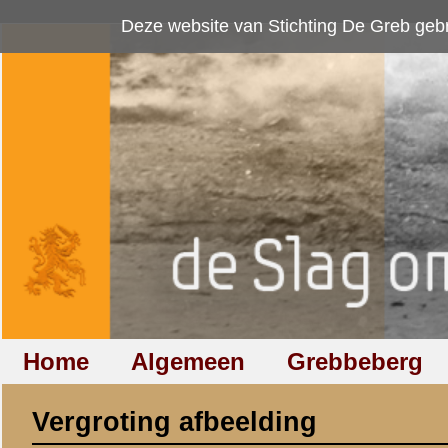
Deze website van Stichting De Greb gebruikt
cookies
om bezoekersaan
Home
Algemeen
Grebbeberg
Betuwestelling
Vergroting afbeelding