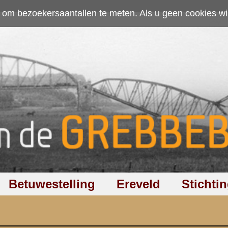
ten. Als u geen cookies wilt toestaan kunt u
hier klikken
.
Accepteer cookies
Ereveld
Stichting
Discussiegroep
Zoeken
Hel