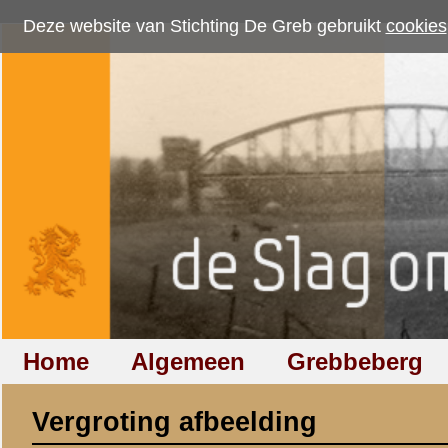
Deze website van Stichting De Greb gebruikt
cookies
om bezoekersaantallen te me
Home
Algemeen
Grebbeberg
Betuwestelling
Vergroting afbeelding