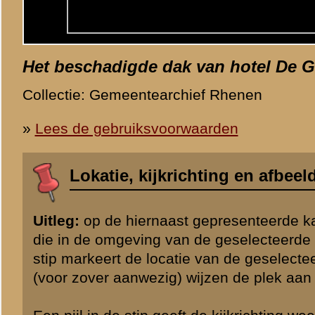
«
Vorige afbeelding
Categorie
Grebbeberg / Foto's
© 1998-2026
Stichting De Greb
|
Overzicht recente aanvullingen
|
Gebruiksvoor