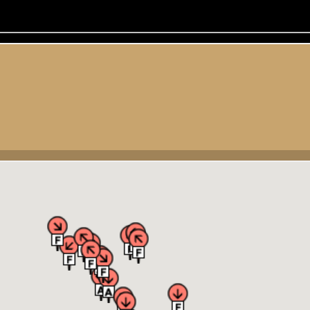
ende afbeelding
»