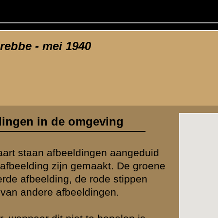
 /
Hotels en Restaurants
(
66
afbeeldingen)
Volg
waarden
|
Begrippenlijst
|
Veelgestelde vragen
|
Afkortingen