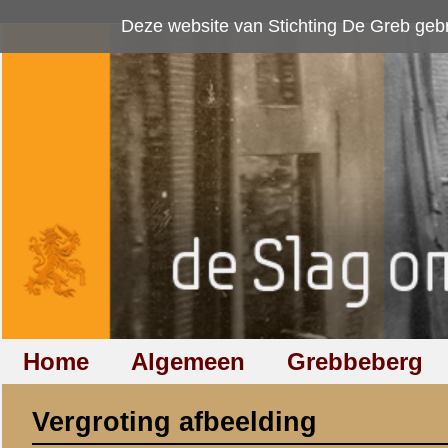
Deze website van Stichting De Greb gebruikt
cookies
om bezoekersaan
Home
Algemeen
Grebbeberg
Betuwestelling
Vergroting afbeelding