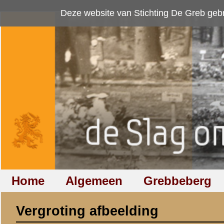
Deze website van Stichting De Greb gebruikt
cookies
om bezoekersaan
Home
Algemeen
Grebbeberg
Betuwestelling
Vergroting afbeelding