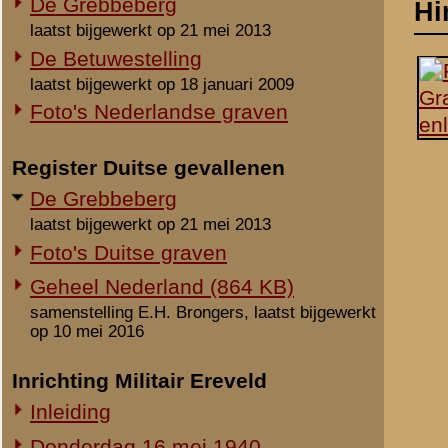
laatst bijgewerkt op 21 mei 2013
Foto's Duitse graven
Geheel Nederland (864 KB)
samenstelling E.H. Brongers, laatst bijgewerkt
op 10 mei 2016
Inrichting Militair Ereveld
Inleiding
Donderdag 16 mei 1940
Vrijdag 17 mei 1940
Zaterdag 18 mei 1940
Maandag 3 juni 1940
Overige begravingen en
Notities
opgravingen
Geen / None / Keine.
in de periode 25 mei 1940 - 2010
Onbekende en vermiste militairen
Beeldmateriaal
Gesneuvelden elders begraven
Foto's berging en identificatie
Geen / None / Keine.
Monument 8 R.I. (1941-2010)
Relevante links
Monument 8 R.I. (2010-heden)
Monument gevallenen zonder
Geen / None / Keine.
aanwijsbaar graf