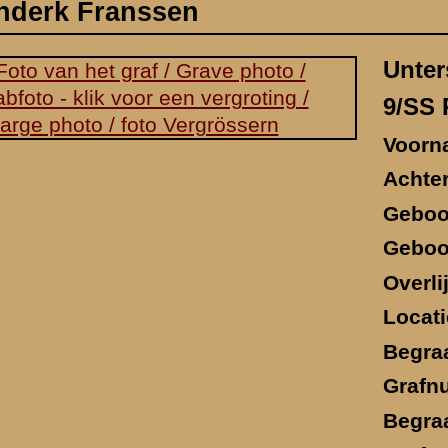
Geboorteplaats:
Loquard, bei Emden
Overlijdensdatum:
11 mei 1940 [11.05.1940]
Locatie sneuvelen:
Grebbeberg (voorpostenstroo
Begraafplaats '40-'47:
Grebbeberg
Grafnummer 1940-'47:
Rij 9 [oud nr. 2], graf 12
Begraafplaats 1947:
Ysselsteyn
Grafnummer 1947:
CB 7-171
Functie:
-