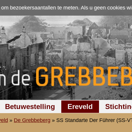
ten. Als u geen cookies wilt toestaan kunt u
hier klikken
.
Accepteer cookies
Ereveld
Stichting
Discussiegroep
Zoeken
Hel
Standarte Der Führer (SS-VT)
»
III./SSDF
»
9./SSDF
Unterscharführer
9/SS Regiment Der Führer
Voornaam:
Hinderk
Achternaam:
Franssen
Geboortedatum:
2 november 1913 [02.11.191