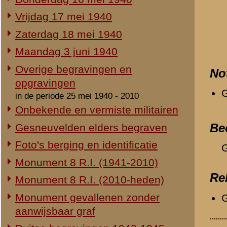
Duitse begravingen 1940-1945
«
Julius Foletar
Herdenking 8 R.I. 2e Pinksterdag
2e Pinksterdag 2005
2e Pinksterdag 2004
2e Pinksterdag 2003
2e Pinksterdag 1999 - 2002
In het nieuws...
Monument ter nagedachtenis aan
de gesneuvelden van de Vrijwillige
Landstorm
Eigen redactie, 4 augustus 2014
Restauratie 8 R.I.-monument
Eigen redactie, 12 april 2010
Opening tentoonstelling 'Daar
spraken wij nooit over...'
Eigen redactie, 23 november 2005
Herinrichting informatiecentrum
Eigen redactie, april/mei 2005
Onthulling nieuw monument
Eigen redactie, 21 april 2005
Vervanging grafstenen
Eigen redactie, najaar 2003