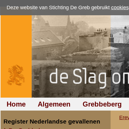
Deze website van Stichting De Greb gebruikt
cookies
om bezoekersaantallen te me
Home
Algemeen
Grebbeberg
Betuwestelling
Ereveld
»
De Grebbeberg
»
SS 
Register Nederlandse gevallenen
De Grebbeberg
Hinderk Franssen
laatst bijgewerkt op 21 mei 2013
De Betuwestelling
laatst bijgewerkt op 18 januari 2009
Foto's Nederlandse graven
Register Duitse gevallenen
De Grebbeberg