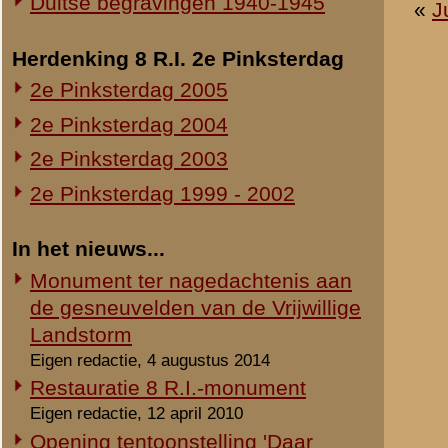
Schade op ereveld door storm
Eigen redactie, 27 oktober 2002
Voortgang bouw nieuw
documentatiecentrum
Eigen redactie, voorjaar 2002
Nieuw documentatiecentrum
Rhenense Betuwse Courant, 16 januari 2002
© 1998-2026
Stichting De Greb
|
Overzicht recente aanvullingen
|
Gebruiksvoor