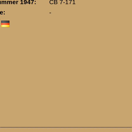
Ernst Heide
»