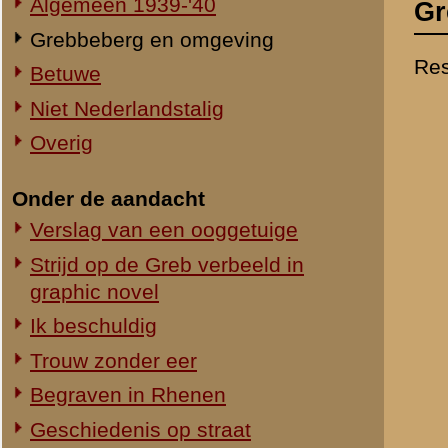
Verslag van een ooggetuige
mei 1940 had plaats
Strijd op de Greb verbeeld in
de hoogte van zijn v
graphic novel
ooggetuigen. Met hu
januari 2005 klaar, 
Ik beschuldig
informatie binnen bl
Trouw zonder eer
lezer een compleet b
Begraven in Rhenen
gemeente Wageninge
ooggetuigen, die in
Geschiedenis op straat
is het een boek gew
Mei 1940 - De strijd op Nederlands
diverse archiefstuk
grondgebied
Hoewel de bevolking
De tegenstoot
velen als een verra
Ouwehands - Een dierenpark in
die een dag later zo
oorlogstijd
weer op gang is ge
Auteur(s):
Veldprediker in mobilisatietijd
Datum publicatie:
Grebbelinie 1940
Uitgegeven door:
Aantal pagina's:
2-I-8 Regiment Artill
Begeleidende tekst 
Een Batterij 7 veld 
waard is daar nu nog
zoo de lijn trok, n
mankeerende knoope