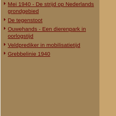
neen: het was ONZE 
getoond wat een fut 
oorlog waren we in é
en standjes uit te 
niet zoo leuk, maar
het er toch eigenlijk
Auteur(s):
Datum publicatie:
Aantal pagina's:
24e Compagnie Mort
Begeleidende tekst 
"Je hebt in de maan
echter de vrijheid j
schrijven over de 24
weet het. Onze jonge
het beste door in ee
samenstellers van d
litteraire waarde. 
ligt. We hopen hieri
medewerken, dat de 
worden. De herinner
eerbied bewaard.
Auteur(s):