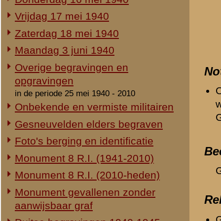
Duitse begravingen 1940-1945
Herdenking 8 R.I. 2e Pinksterdag
«
Hubert Diernhofer
2e Pinksterdag 2005
2e Pinksterdag 2004
2e Pinksterdag 2003
2e Pinksterdag 1999 - 2002
In het nieuws...
Monument ter nagedachtenis aan
de gesneuvelden van de Vrijwillige
Landstorm
Eigen redactie, 4 augustus 2014
Restauratie 8 R.I.-monument
Eigen redactie, 12 april 2010
Opening tentoonstelling 'Daar
spraken wij nooit over...'
Eigen redactie, 23 november 2005
Herinrichting informatiecentrum
Eigen redactie, april/mei 2005
Onthulling nieuw monument
Eigen redactie, 21 april 2005
Vervanging grafstenen
Eigen redactie, najaar 2003