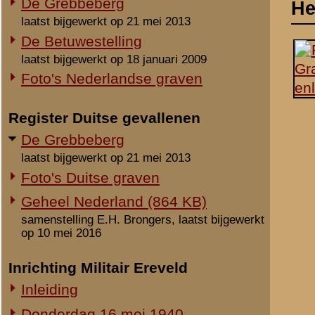
laatst bijgewerkt op 21 mei 2013
Foto's Duitse graven
Geheel Nederland (864 KB)
samenstelling E.H. Brongers, laatst bijgewerkt
op 10 mei 2016
Inrichting Militair Ereveld
Inleiding
Donderdag 16 mei 1940
Vrijdag 17 mei 1940
Zaterdag 18 mei 1940
Maandag 3 juni 1940
Overige begravingen en
Notities
opgravingen
Op graflijst Grebbeberg
in de periode 25 mei 1940 - 2010
waarschijnlijk is eerstg
Onbekende en vermiste militairen
Geboortedatum op grafs
Gesneuvelden elders begraven
Foto's berging en identificatie
Beeldmateriaal
Monument 8 R.I. (1941-2010)
Geen / None / Keine.
Monument 8 R.I. (2010-heden)
Monument gevallenen zonder
Relevante links
aanwijsbaar graf
Geen / None / Keine.