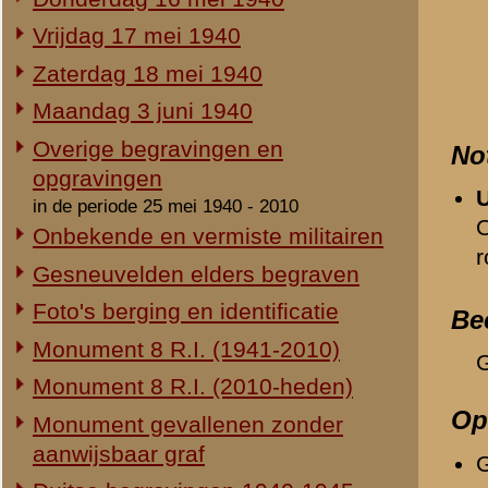
Duitse begravingen 1940-1945
Relevante links
Herdenking 8 R.I. 2e Pinksterdag
Verwijzende document
2e Pinksterdag 2005
-
Donderdag 16 mei 194
2e Pinksterdag 2004
2e Pinksterdag 2003
«
Engbert Hendrik Boevink
2e Pinksterdag 1999 - 2002
In het nieuws...
Monument ter nagedachtenis aan
de gesneuvelden van de Vrijwillige
Landstorm
Eigen redactie, 4 augustus 2014
Restauratie 8 R.I.-monument
Eigen redactie, 12 april 2010
Opening tentoonstelling 'Daar
spraken wij nooit over...'
Eigen redactie, 23 november 2005
Herinrichting informatiecentrum
Eigen redactie, april/mei 2005
Onthulling nieuw monument
Eigen redactie, 21 april 2005
Vervanging grafstenen
Eigen redactie, najaar 2003