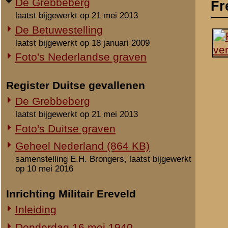
laatst bijgewerkt op 21 mei 2013
Foto's Duitse graven
Geheel Nederland (864 KB)
samenstelling E.H. Brongers, laatst bijgewerkt
op 10 mei 2016
Inrichting Militair Ereveld
Inleiding
Donderdag 16 mei 1940
Vrijdag 17 mei 1940
Zaterdag 18 mei 1940
Maandag 3 juni 1940
Overige begravingen en
Notities
opgravingen
Uit het rapport Sellies
in de periode 25 mei 1940 - 2010
Op 16 mei 1940 gevonden
Onbekende en vermiste militairen
roggeakker, gelegen aan
Gesneuvelden elders begraven
Foto's berging en identificatie
Beeldmateriaal
Monument 8 R.I. (1941-2010)
Geen.
Monument 8 R.I. (2010-heden)
Opmerkingen
Monument gevallenen zonder
aanwijsbaar graf
Geen.