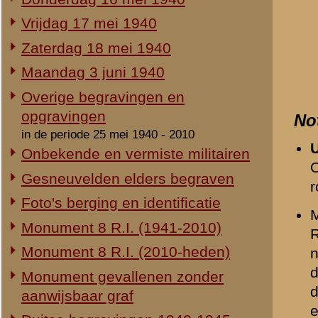
Duitse begravingen 1940-1945
buiten enige dekking. D
uiteengeslagen en nam zij
Herdenking 8 R.I. 2e Pinksterdag
Betrokkene is op 12 mei 
2e Pinksterdag 2005
Grebbeweg). Is daar op 
2e Pinksterdag 2004
2e Pinksterdag 2003
Beeldmateriaal
2e Pinksterdag 1999 - 2002
In het nieuws...
Opmerkingen
Monument ter nagedachtenis aan
de gesneuvelden van de Vrijwillige
Geen.
Landstorm
Eigen redactie, 4 augustus 2014
Relevante links
Restauratie 8 R.I.-monument
Verwijzende document
Eigen redactie, 12 april 2010
Opening tentoonstelling 'Daar
-
Donderdag 16 mei 194
spraken wij nooit over...'
Eigen redactie, 23 november 2005
Herinrichting informatiecentrum
«
Antonius Hendrikus Lamb
Eigen redactie, april/mei 2005
Onthulling nieuw monument
Eigen redactie, 21 april 2005
Vervanging grafstenen
Eigen redactie, najaar 2003