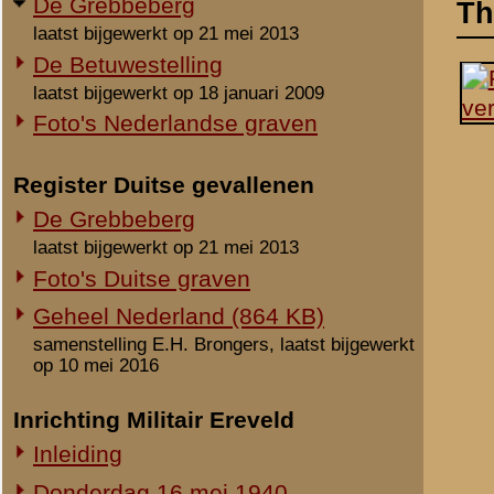
laatst bijgewerkt op 21 mei 2013
Foto's Duitse graven
Geheel Nederland (864 KB)
samenstelling E.H. Brongers, laatst bijgewerkt
op 10 mei 2016
Inrichting Militair Ereveld
Inleiding
Donderdag 16 mei 1940
Vrijdag 17 mei 1940
Zaterdag 18 mei 1940
Maandag 3 juni 1940
Overige begravingen en
opgravingen
Notities
in de periode 25 mei 1940 - 2010
Uit het rapport Sellies
Onbekende en vermiste militairen
Op 16 mei 1940 gevonden
Gesneuvelden elders begraven
roggeakker, gelegen aan
Foto's berging en identificatie
MC-III-11.RI (res kapt 
Monument 8 R.I. (1941-2010)
Rhenen gedirigeerd. De 
Monument 8 R.I. (2010-heden)
naar de stoplijn gedirige
de straatweg, daarbij v
Monument gevallenen zonder
de sector waarlangs de 
aanwijsbaar graf
er net verplaatst werd ti