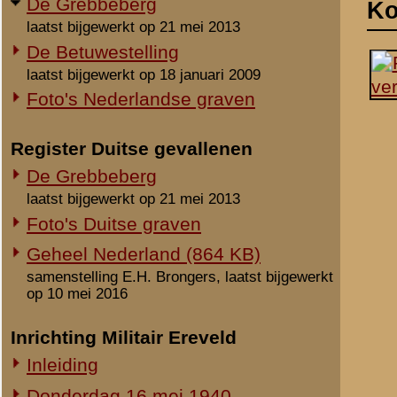
laatst bijgewerkt op 21 mei 2013
Foto's Duitse graven
Geheel Nederland (864 KB)
samenstelling E.H. Brongers, laatst bijgewerkt
op 10 mei 2016
Inrichting Militair Ereveld
Inleiding
Donderdag 16 mei 1940
Vrijdag 17 mei 1940
Zaterdag 18 mei 1940
Maandag 3 juni 1940
Overige begravingen en
opgravingen
Notities
in de periode 25 mei 1940 - 2010
Onbekende en vermiste militairen
Uit het rapport Sellies
Op 17 mei 1940 gevonden
Gesneuvelden elders begraven
Heimersteinselaan en d
Foto's berging en identificatie
Monument 8 R.I. (1941-2010)
Beeldmateriaal
Monument 8 R.I. (2010-heden)
Geen.
Monument gevallenen zonder
aanwijsbaar graf
Opmerkingen