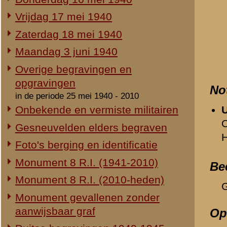
Duitse begravingen 1940-1945
Geen.
Herdenking 8 R.I. 2e Pinksterdag
Relevante links
2e Pinksterdag 2005
Verwijzende document
2e Pinksterdag 2004
-
Vrijdag 17 mei 1940
2e Pinksterdag 2003
-
Monument 8e Regiment 
-
Monument 8e Regiment 
2e Pinksterdag 1999 - 2002
In het nieuws...
«
Johannes Josef Oude Bre
Monument ter nagedachtenis aan
de gesneuvelden van de Vrijwillige
Landstorm
Eigen redactie, 4 augustus 2014
Restauratie 8 R.I.-monument
Eigen redactie, 12 april 2010
Opening tentoonstelling 'Daar
spraken wij nooit over...'
Eigen redactie, 23 november 2005
Herinrichting informatiecentrum
Eigen redactie, april/mei 2005
Onthulling nieuw monument
Eigen redactie, 21 april 2005
Vervanging grafstenen
Eigen redactie, najaar 2003