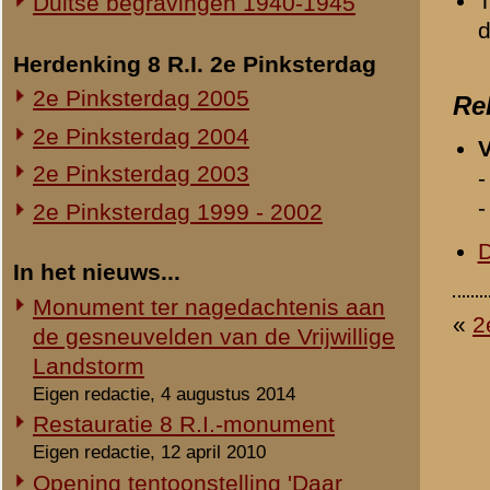
Schade op ereveld door storm
Eigen redactie, 27 oktober 2002
Voortgang bouw nieuw
documentatiecentrum
Eigen redactie, voorjaar 2002
Nieuw documentatiecentrum
Rhenense Betuwse Courant, 16 januari 2002
© 1998-2026
Stichting De Greb
|
Overzicht recente aanvullingen
|
Gebruiksvoor