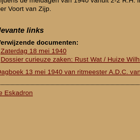
waarden
|
Begrippenlijst
|
Veelgestelde vragen
|
Afkortingen