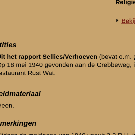
 1940 vanuit 2-2 R.H. ingedeeld bij 2-3 R.H. onder commando van de
en:
: Rust Wat / Huize Wilhelmina
 ritmeester A.D.C. van der Voort van Zijp
16e Mitrai