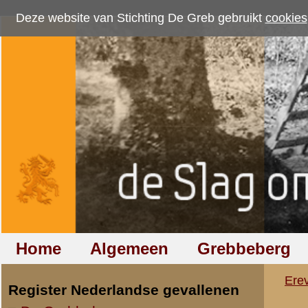
Deze website van Stichting De Greb gebruikt
cookies
om bezoekersaantallen te me
Home
Algemeen
Grebbeberg
Betuwestelling
Ereveld
»
De Grebbeberg
»
Ove
Register Nederlandse gevallenen
De Grebbeberg
Willem Stammes
laatst bijgewerkt op 21 mei 2013
De Betuwestelling
laatst bijgewerkt op 18 januari 2009
Foto's Nederlandse graven
Register Duitse gevallenen
De Grebbeberg