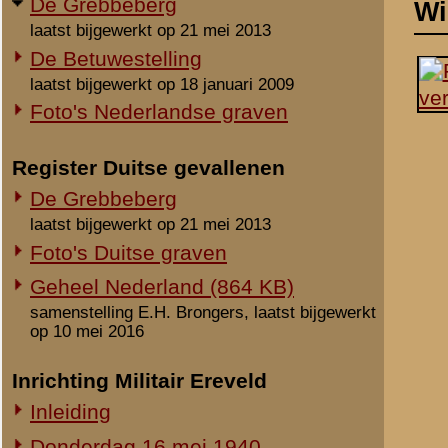
laatst bijgewerkt op 21 mei 2013
Foto's Duitse graven
Geheel Nederland (864 KB)
samenstelling E.H. Brongers, laatst bijgewerkt
op 10 mei 2016
Inrichting Militair Ereveld
Inleiding
Donderdag 16 mei 1940
Vrijdag 17 mei 1940
Zaterdag 18 mei 1940
Maandag 3 juni 1940
Overige begravingen en
Notities
opgravingen
Uit het rapport Sellies
in de periode 25 mei 1940 - 2010
Op 18 mei 1940 gevonden
Onbekende en vermiste militairen
restaurant Rust Wat.
Gesneuvelden elders begraven
Foto's berging en identificatie
Beeldmateriaal
Monument 8 R.I. (1941-2010)
Geen.
Monument 8 R.I. (2010-heden)
Monument gevallenen zonder
Opmerkingen
aanwijsbaar graf