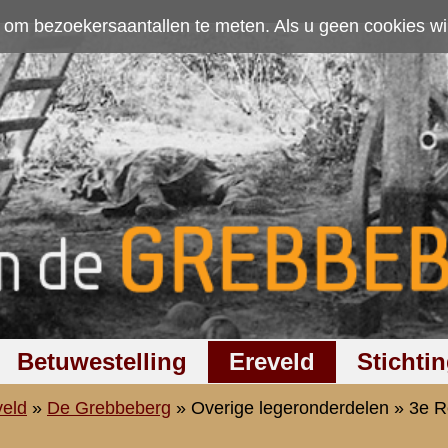
ten. Als u geen cookies wilt toestaan kunt u
hier klikken
.
Accepteer cookies
Ereveld
Stichting
Discussiegroep
Zoeken
Hel
rige legeronderdelen
»
3e Regiment Huzaren
»
2e Eskadron
Dienstplichtig Huzaar
2-2 R.H.
Voornaam:
Willem
Achternaam:
Stammes
Geboortedatum:
31 mei 1917