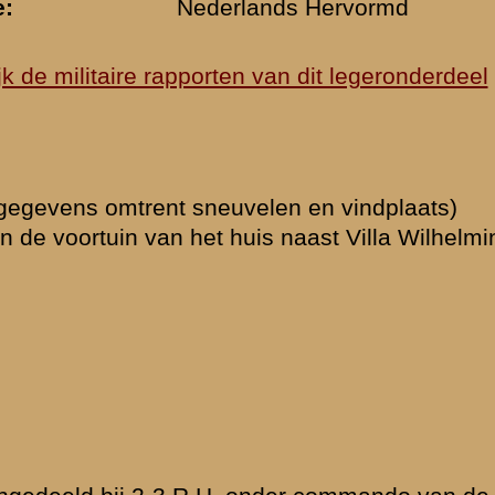
 Ritmeester Van
lleur Compagnie
»