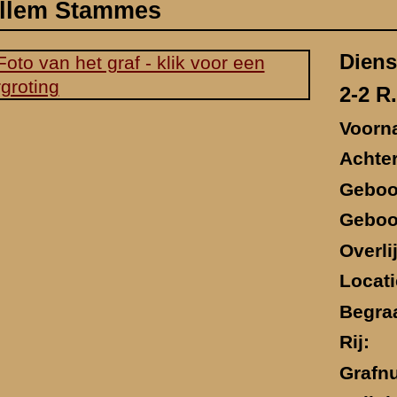
Geboorteplaats:
Zijpe
Overlijdensdatum:
13 mei 1940
Locatie sneuvelen:
-
Begraafplaats:
Militair Ereveld Grebbeberg
Rij:
5
Grafnummer:
39
Religie:
Nederlands Hervormd
Bekijk de militaire rapporten van dit legeronderdeel
/Verhoeven
(bevat o.m. gegevens omtrent sneuvelen en vindplaats)
 aan de Grebbeweg, in de voortuin van het huis naast Villa Wilhelmin