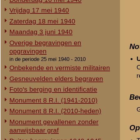
Tijdens de meidagen van
Duitse begravingen 1940-1945
der Voort van Zijp.
Herdenking 8 R.I. 2e Pinksterdag
2e Pinksterdag 2005
Relevante links
2e Pinksterdag 2004
Verwijzende document
2e Pinksterdag 2003
-
Zaterdag 18 mei 1940
-
Dossier curieuze zaken
2e Pinksterdag 1999 - 2002
Dagboek 13 mei 1940 van
In het nieuws...
Monument ter nagedachtenis aan
«
2e Eskadron
de gesneuvelden van de Vrijwillige
Landstorm
Eigen redactie, 4 augustus 2014
Restauratie 8 R.I.-monument
Eigen redactie, 12 april 2010
Opening tentoonstelling 'Daar
spraken wij nooit over...'
Eigen redactie, 23 november 2005
Herinrichting informatiecentrum
Eigen redactie, april/mei 2005
Onthulling nieuw monument
Eigen redactie, 21 april 2005
Vervanging grafstenen
Eigen redactie, najaar 2003