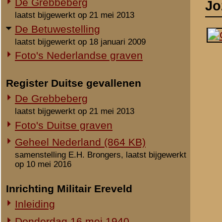
laatst bijgewerkt op 21 mei 2013
Foto's Duitse graven
Geheel Nederland (864 KB)
samenstelling E.H. Brongers, laatst bijgewerkt
op 10 mei 2016
Inrichting Militair Ereveld
Inleiding
Donderdag 16 mei 1940
Vrijdag 17 mei 1940
Zaterdag 18 mei 1940
Maandag 3 juni 1940
Overige begravingen en
opgravingen
in de periode 25 mei 1940 - 2010
Notities
Onbekende en vermiste militairen
Gesneuveld door granaats
Gesneuvelden elders begraven
Foto's berging en identificatie
Beeldmateriaal
Monument 8 R.I. (1941-2010)
Monument 8 R.I. (2010-heden)
Geen.
Monument gevallenen zonder
Opmerkingen
aanwijsbaar graf