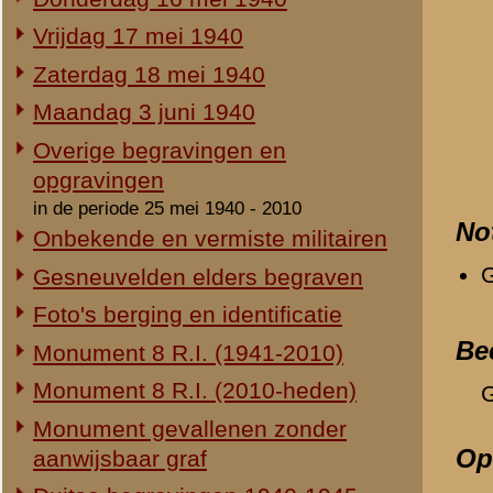
Duitse begravingen 1940-1945
Geen.
Herdenking 8 R.I. 2e Pinksterdag
Relevante links
2e Pinksterdag 2005
Geen (verwijzende) doc
2e Pinksterdag 2004
2e Pinksterdag 2003
«
44e Batterij 6 Veld
2e Pinksterdag 1999 - 2002
In het nieuws...
Monument ter nagedachtenis aan
de gesneuvelden van de Vrijwillige
Landstorm
Eigen redactie, 4 augustus 2014
Restauratie 8 R.I.-monument
Eigen redactie, 12 april 2010
Opening tentoonstelling 'Daar
spraken wij nooit over...'
Eigen redactie, 23 november 2005
Herinrichting informatiecentrum
Eigen redactie, april/mei 2005
Onthulling nieuw monument
Eigen redactie, 21 april 2005
Vervanging grafstenen
Eigen redactie, najaar 2003