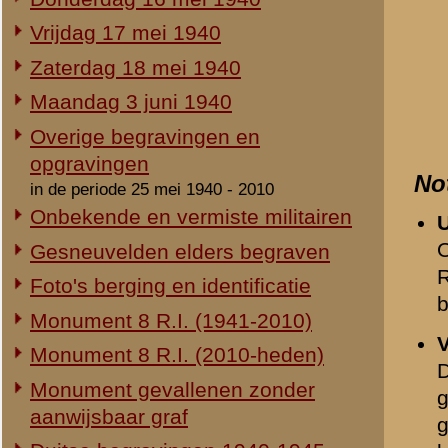
Duitse begravingen 1940-1945
begraven 14-5-1940 Rhe
herbegraven 3-6-1940 Rhe
Herdenking 8 R.I. 2e Pinksterdag
Jacob Adrianus Vermeer 
2e Pinksterdag 2005
ingedeeld bij de zomerl
2e Pinksterdag 2004
van het Regiment Jagers 
2e Pinksterdag 2003
ingedeeld bij 1-II-R.J. 
opgeroepen. Hij was toe
2e Pinksterdag 1999 - 2002
Bij de algemene mobilisa
In het nieuws...
ingedeeld bij de 2e sect
Monument ter nagedachtenis aan
reserve bij Brigade B in 
de gesneuvelden van de Vrijwillige
Landstorm
Op 10 mei 1940 om 20.00
Eigen redactie, 4 augustus 2014
mogelijk vanuit Boven-L
Restauratie 8 R.I.-monument
nacht van 10 op 11 mei 
Eigen redactie, 12 april 2010
waar zij de Rijn oversta
Opening tentoonstelling 'Daar
spraken wij nooit over...'
Op 12 mei 1940 om 16.00
Eigen redactie, 23 november 2005
versterken. De compagn
Herinrichting informatiecentrum
trokken via de Kastanjel
Eigen redactie, april/mei 2005
regimentscommandopost v
Onthulling nieuw monument
de nacht door bij de ke
Eigen redactie, 21 april 2005
Vervanging grafstenen
In de vroege morgen van
Eigen redactie, najaar 2003