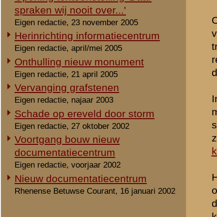
enigszins wat kon v
niets thuis hebben 
Hij is de tweede Pi
gevlucht volgens tw
nu soldaten in staan
soldaten iets van he
Volgens de Duitse i
naar dingen, die hij
U zo vriendelijk wil
MEJ. VERMEER.
Beeldmateriaal
Opmerkingen
Geen.