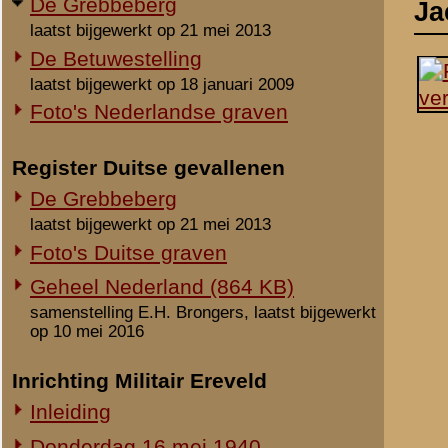
laatst bijgewerkt op 21 mei 2013
Foto's Duitse graven
Geheel Nederland (864 KB)
samenstelling E.H. Brongers, laatst bijgewerkt
op 10 mei 2016
Inrichting Militair Ereveld
Inleiding
Donderdag 16 mei 1940
Vrijdag 17 mei 1940
Zaterdag 18 mei 1940
Maandag 3 juni 1940
Overige begravingen en
opgravingen
Notities
in de periode 25 mei 1940 - 2010
Onbekende en vermiste militairen
Uit het rapport Sellies
Op 3 juni 1940 vanuit ee
Gesneuvelden elders begraven
Rhenen, overgebracht naa
Foto's berging en identificatie
begraven.
Monument 8 R.I. (1941-2010)
Vermeer, Jacob Adrian
Monument 8 R.I. (2010-heden)
Dpl. Korporaal. 1-I-24.R
Monument gevallenen zonder
geboren 18-6-1907 Delft
aanwijsbaar graf
gesneuveld 13-5-1940 G