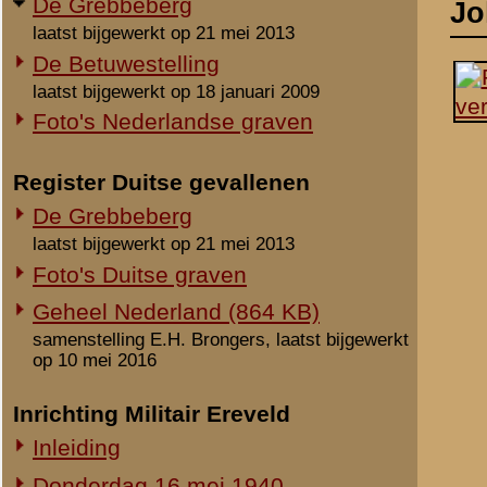
laatst bijgewerkt op 21 mei 2013
Foto's Duitse graven
Geheel Nederland (864 KB)
samenstelling E.H. Brongers, laatst bijgewerkt
op 10 mei 2016
Inrichting Militair Ereveld
Inleiding
Donderdag 16 mei 1940
Vrijdag 17 mei 1940
Zaterdag 18 mei 1940
Maandag 3 juni 1940
Overige begravingen en
opgravingen
Notities
in de periode 25 mei 1940 - 2010
Onbekende en vermiste militairen
Uit het rapport Sellies
Op 17 mei 1940 gevonden
Gesneuvelden elders begraven
Heimersteinselaan en d
Foto's berging en identificatie
Werd in de loopgraaf get
Monument 8 R.I. (1941-2010)
Monument 8 R.I. (2010-heden)
Beeldmateriaal
Monument gevallenen zonder
aanwijsbaar graf