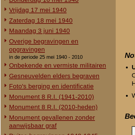
Duitse begravingen 1940-1945
Opmerkingen
Herdenking 8 R.I. 2e Pinksterdag
Geen.
2e Pinksterdag 2005
2e Pinksterdag 2004
Relevante links
2e Pinksterdag 2003
2e Pinksterdag 1999 - 2002
Verwijzende document
-
Vrijdag 17 mei 1940
In het nieuws...
-
Monument 8e Regiment 
-
Monument 8e Regiment 
Monument ter nagedachtenis aan
de gesneuvelden van de Vrijwillige
Gedeelde afbeeldingen
Landstorm
-
Johannes Gerardus Jo
Eigen redactie, 4 augustus 2014
-
Willem Andreas Isac va
Restauratie 8 R.I.-monument
-
Arnoldus Jacobs
Eigen redactie, 12 april 2010
-
Lieuwe Mook
Opening tentoonstelling 'Daar
-
Jacobus Johannes He
spraken wij nooit over...'
-
Peter Cornelis van Ku
Eigen redactie, 23 november 2005
-
Johannes de Jong
Herinrichting informatiecentrum
Eigen redactie, april/mei 2005
«
Albertus Veldhuizen
Onthulling nieuw monument
Eigen redactie, 21 april 2005
Vervanging grafstenen
Eigen redactie, najaar 2003