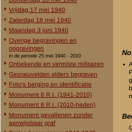
Duitse begravingen 1940-1945
Relevante links
Herdenking 8 R.I. 2e Pinksterdag
Geen / None / Keine.
2e Pinksterdag 2005
2e Pinksterdag 2004
«
Artur Viergutz
2e Pinksterdag 2003
2e Pinksterdag 1999 - 2002
In het nieuws...
Monument ter nagedachtenis aan
de gesneuvelden van de Vrijwillige
Landstorm
Eigen redactie, 4 augustus 2014
Restauratie 8 R.I.-monument
Eigen redactie, 12 april 2010
Opening tentoonstelling 'Daar
spraken wij nooit over...'
Eigen redactie, 23 november 2005
Herinrichting informatiecentrum
Eigen redactie, april/mei 2005
Onthulling nieuw monument
Eigen redactie, 21 april 2005
Vervanging grafstenen
Eigen redactie, najaar 2003