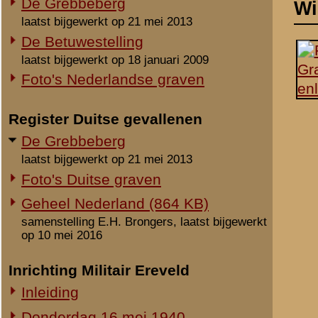
laatst bijgewerkt op 21 mei 2013
Foto's Duitse graven
Geheel Nederland (864 KB)
samenstelling E.H. Brongers, laatst bijgewerkt
op 10 mei 2016
Inrichting Militair Ereveld
Inleiding
Donderdag 16 mei 1940
Vrijdag 17 mei 1940
Zaterdag 18 mei 1940
Maandag 3 juni 1940
Overige begravingen en
opgravingen
Notities
in de periode 25 mei 1940 - 2010
Onbekende en vermiste militairen
Als geboorteplaats is W
Pommeren (Pruisen) wat 
Gesneuvelden elders begraven
gedeelte van Pommeren 
Foto's berging en identificatie
bestaat eveneens een pl
Monument 8 R.I. (1941-2010)
meer waarschijnlijk.
Monument 8 R.I. (2010-heden)
Monument gevallenen zonder
Beeldmateriaal
aanwijsbaar graf
Geen / None / Keine.